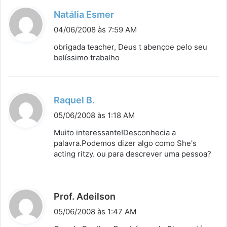
d
Natália Esmer
i
04/06/2008 às 7:59 AM
s
obrigada teacher, Deus t abençoe pelo seu
s
belíssimo trabalho
e
:
d
Raquel B.
i
05/06/2008 às 1:18 AM
s
Muito interessante!Desconhecia a
s
palavra.Podemos dizer algo como She's
acting ritzy. ou para descrever uma pessoa?
e
:
d
Prof. Adeilson
i
05/06/2008 às 1:47 AM
s