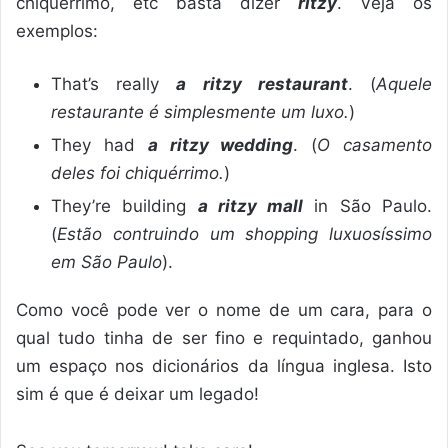
chiquérrimo, etc basta dizer
ritzy
. Veja os
exemplos:
That’s really
a ritzy restaurant
. (
Aquele
restaurante é simplesmente um luxo.
)
They had
a ritzy wedding
. (
O casamento
deles foi chiquérrimo.
)
They’re building
a ritzy mall
in São Paulo.
(
Estão contruindo um shopping luxuosíssimo
em São Paulo
).
Como você pode ver o nome de um cara, para o
qual tudo tinha de ser fino e requintado, ganhou
um espaço nos dicionários da língua inglesa. Isto
sim é que é deixar um legado!