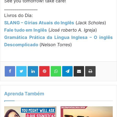
See you tomorrow! take care!
________________
Livros do Dia:
SLANG – Gírias Atuais do Inglês
(
Jack Scholes
)
Fale tudo em Inglês
(
José roberto A. Igreja
)
Gramática Prática da Língua Inglesa – O inglês
Descomplicado
(
Nelson Torres
)
Linkedin
Pinterest
WhatsApp
Telegram
Compartilhar via e-mail
Imprimir
Aprenda Também