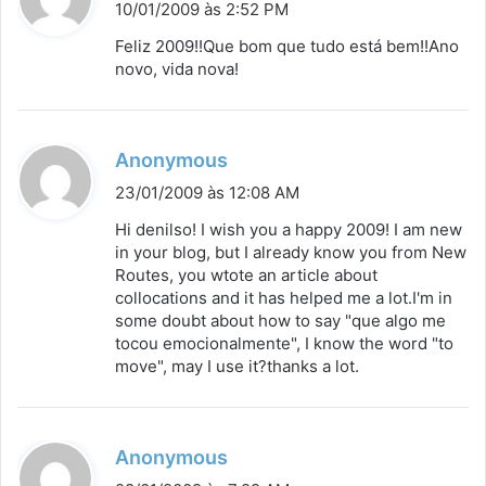
i
10/01/2009 às 2:52 PM
s
Feliz 2009!!Que bom que tudo está bem!!Ano
s
novo, vida nova!
e
:
d
Anonymous
i
23/01/2009 às 12:08 AM
s
Hi denilso! I wish you a happy 2009! I am new
s
in your blog, but I already know you from New
Routes, you wtote an article about
e
collocations and it has helped me a lot.I'm in
:
some doubt about how to say "que algo me
tocou emocionalmente", I know the word "to
move", may I use it?thanks a lot.
d
Anonymous
i