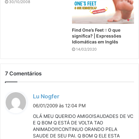
30/10/2008
Find One’s Feet :: O que
significa? | Expressões
Idiomáticas em Inglês
14/02/2020
7 Comentários
d
Lu Nogfer
i
06/01/2009 às 12:04 PM
s
OLÁ MEU QUERIDO AMIGO!SAUDADES DE VC
s
E Q BOM Q ESTÁ DE VOLTA TAO
ANIMADO!!!CONTINUO ORANDO PELA
e
SAUDE DE SEU PAI. Q BOM Q ELE ESTA
: