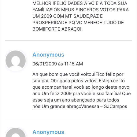
MELHOR!!FELICIDADES Á VC E A TODA SUA
FAMÍLIA!!!OS MEUS SINCEROS VOTOS PARA
UM 2009 COM MT SAUDE,PAZ E
PROSPERIDADE PQ VC MERECE TUDO DE
BOM!!FORTE ABRAÇO!!
d
Anonymous
i
06/01/2009 às 11:15 AM
s
Ah que bom que você voltou!Fico feliz por
s
seu pai. Obrigada pelos votos! Esteja certo
que acompanharei você ao longo deste novo
e
ano!Um feliz 2009 pra você e sua família! Que
:
esse seja um ano abençoado para todos
nós!Um grande abraçoVanessa – SJCampos
d
Anonymous