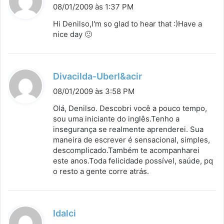
i
08/01/2009 às 1:37 PM
s
Hi Denilso,I'm so glad to hear that :)Have a
s
nice day 🙂
e
:
d
Divacilda-Uberl&acir
i
08/01/2009 às 3:58 PM
s
Olá, Denilso. Descobri você a pouco tempo,
s
sou uma iniciante do inglês.Tenho a
insegurança se realmente aprenderei. Sua
e
maneira de escrever é sensacional, simples,
:
descomplicado.Também te acompanharei
este anos.Toda felicidade possível, saúde, pq
o resto a gente corre atrás.
d
Idalci