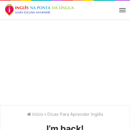
M
Início
»
Dicas Para Aprender Inglês
I’m back!