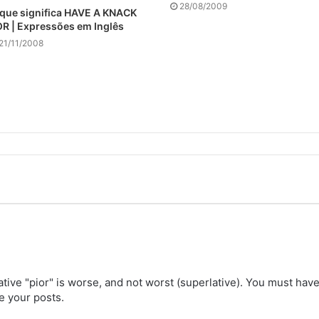
28/08/2009
que significa HAVE A KNACK
R | Expressões em Inglês
21/11/2008
ive "pior" is worse, and not worst (superlative). You must have
ke your posts.