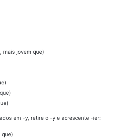
, mais jovem que)
ue)
 que)
que)
dos em -y, retire o -y e acrescente -ier:
l que)