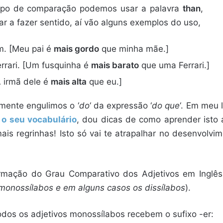
tipo de comparação podemos usar a palavra
than
,
r a fazer sentido, aí vão alguns exemplos do uso,
. [Meu pai é
mais gordo
que minha mãe.]
rrari. [Um fusquinha é
mais barato
que uma Ferrari.]
 irmã dele é
mais alta
que eu.]
mente engulimos o ‘
do
‘ da expressão ‘
do que
‘. Em meu l
 o seu vocabulário
, dou dicas de como aprender isto
ais regrinhas! Isto só vai te atrapalhar no desenvolvi
mação do Grau Comparativo dos Adjetivos em Inglês
monossílabos e em alguns casos os dissílabos
).
dos os adjetivos monossílabos recebem o sufixo -er: