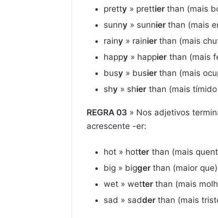
prett
y
» prett
ier
than (mais b
sunn
y
» sunn
ier
than (mais e
rain
y
» rain
ier
than (mais chu
happ
y
» happ
ier
than (mais fe
bus
y
» bus
ier
than (mais oc
sh
y
» sh
ier
than (mais tímido
REGRA 03
» Nos adjetivos termi
acrescente -er:
hot » hot
ter
than (mais quent
big » big
ger
than (maior que)
wet » wet
ter
than (mais mol
sad » sad
der
than (mais tris