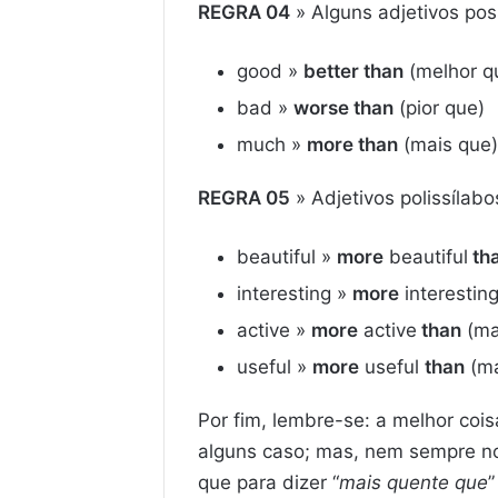
REGRA 04
» Alguns adjetivos pos
good »
better than
(melhor q
bad »
worse than
(pior que)
much »
more than
(mais que)
REGRA 05
» Adjetivos polissílab
beautiful »
more
beautiful
th
interesting »
more
interestin
active »
more
active
than
(ma
useful »
more
useful
than
(ma
Por fim, lembre-se: a melhor coi
alguns caso; mas, nem sempre no
que para dizer “
mais quente que
”