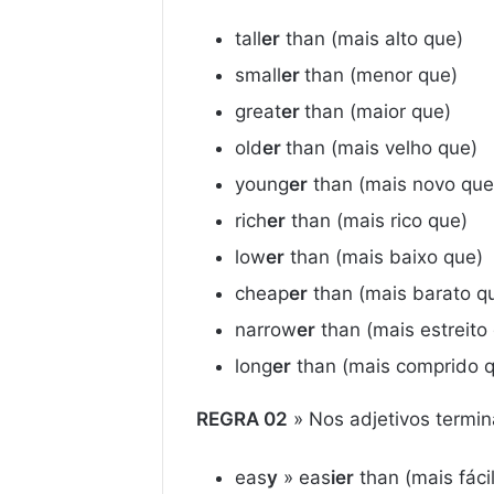
tall
er
than (mais alto que)
small
er
than (menor que)
great
er
than (maior que)
old
er
than (mais velho que)
young
er
than (mais novo que
rich
er
than (mais rico que)
low
er
than (mais baixo que)
cheap
er
than (mais barato q
narrow
er
than (mais estreito
long
er
than (mais comprido 
REGRA 02
» Nos adjetivos termina
eas
y
» eas
ier
than (mais fáci