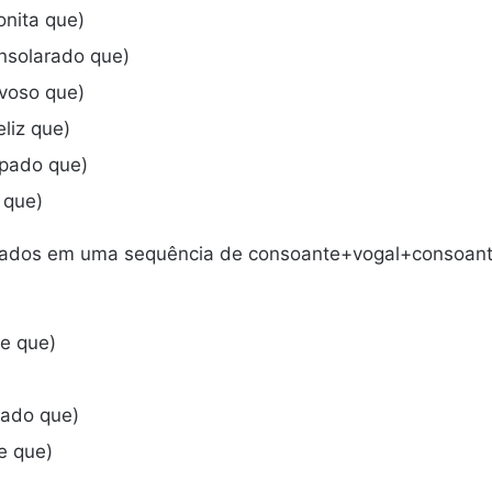
onita que)
nsolarado que)
voso que)
liz que)
upado que)
 que)
nados em uma sequência de consoante+vogal+consoante
e que)
hado que)
te que)