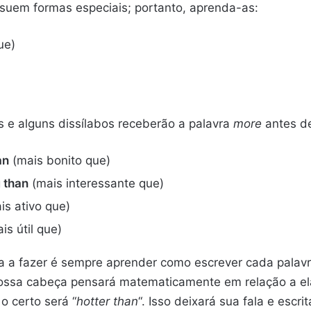
suem formas especiais; portanto, aprenda-as:
ue)
os e alguns dissílabos receberão a palavra
more
antes de
an
(mais bonito que)
g
than
(mais interessante que)
is ativo que)
is útil que)
sa a fazer é sempre aprender como escrever cada palavr
ssa cabeça pensará matematicamente em relação a ela
 o certo será “
hotter than
“. Isso deixará sua fala e escri