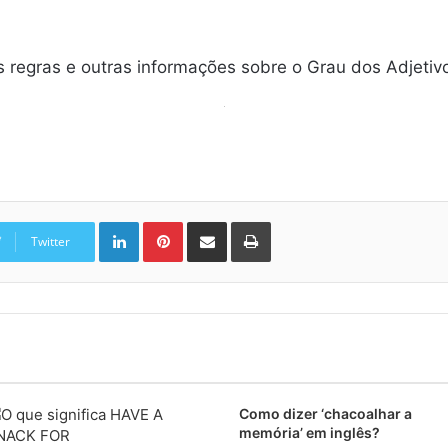
 regras e outras informações sobre o Grau dos Adjetivo
Linkedin
Pinterest
Compartilhar via e-mail
Imprimir
Twitter
Como dizer ‘chacoalhar a
memória’ em inglês?