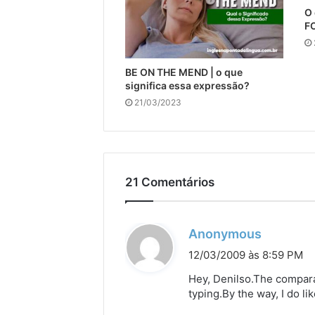
O 
FO
BE ON THE MEND | o que
significa essa expressão?
21/03/2023
21 Comentários
d
Anonymous
i
12/03/2009 às 8:59 PM
s
Hey, Denilso.The comparat
s
typing.By the way, I do li
e