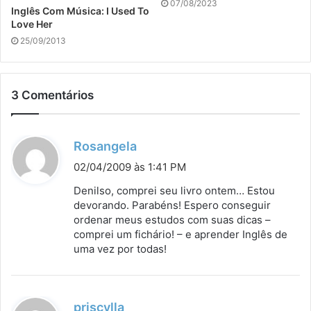
07/08/2023
Inglês Com Música: I Used To
Love Her
25/09/2013
3 Comentários
d
Rosangela
i
02/04/2009 às 1:41 PM
s
Denilso, comprei seu livro ontem… Estou
s
devorando. Parabéns! Espero conseguir
ordenar meus estudos com suas dicas –
e
comprei um fichário! – e aprender Inglês de
:
uma vez por todas!
d
priscylla