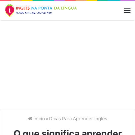
M
Início
»
Dicas Para Aprender Inglês
O que significa aprender