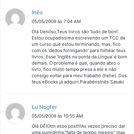
d
Inês
i
05/05/2009 às 7:04 AM
s
Olá Denilso,Teus livros são 'tudo de bom'.
s
Estou ocupadíssima escrevendo um TCC de
um curso que estou terminando, mas, fico
e
com os 'dedos formigando' para folhear teus
:
livros. Esse 'Inglês na ponta da Língua' é bom
demais. O problema é que, quando abro o
livro, fico muito tempo presa a ele e não
consigo voltar para meu trabalho (hehe). Dos
teus eBooks já adquiri.ParabénsInês Sasaki
d
Lu Nogfer
i
05/05/2009 às 10:55 AM
s
Olá DÊ!Otm esse post!!!As vezes preciso dar
s
uma sumidinha,"falta de tempo mesmo" mas