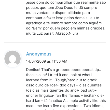
,esse dom do compartilhar que realmente são
poucos que tem .Que Deus te dê sempre
muita vontade e disponibilidade para
continuar a fazer isso pelos demais , eu te
agradeço e te lembro sempre como alguém
do "Bem" por quem peço em minhas orações,
muita Luz para ti.Abraço,Niura
d
Anonymous
i
14/07/2009 às 11:50 AM
s
Denilso! That's a greeeeeeeeeeeeeeat tip..
s
thanks a lot! I tried it and look at what I
learned from it:- Tough/hard nut to crack –
e
osso duro de roer- dog days – dias quentes
:
(os dias mais quentes do ano)- pad out –
encher linguiça- fan the flames – incitar- die-
hard fan – fã fanático A simple activity like this
made me learn five expressions! Two idioms,