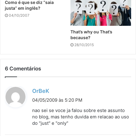
Como é que se diz “saia
justa” em inglês?
04/10/2007
That’s why ou That’s
because?
28/10/2015
6 Comentários
d
OrBeK
i
04/05/2009 às 5:20 PM
s
nao sei se voce ja falou sobre este assunto
s
no blog, mas tenho duvida em relacao ao uso
do "just" e "only"
e
: