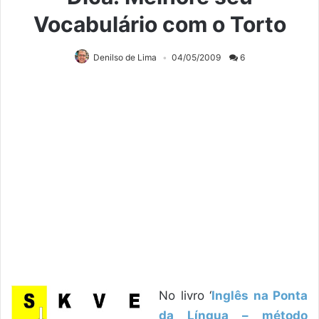
Vocabulário com o Torto
Denilso de Lima
04/05/2009
6
No livro ‘
Inglês na Ponta
da Língua – método