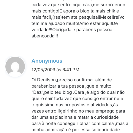
cada vez que entro aqui cara,me surpreendo
e
mais contigo!E agora o blog ta mais chik e
:
mais facil,(rss)tem ate pesquisa!!Mexe!!rs!Vc
tem me ajudado muito!Amo estar aqui!De
verdade!!!Obrigada e parabens pessoa
abençoada!!!
d
Anonymous
i
12/05/2009 às 6:41 PM
s
Oi Denilson,preciso confirmar além de
s
parabenizar a tua pessoa ,que é muito
"Dez",pelo teu blog .Cara ,é algo do qual não
e
quero sair toda vez que consigo entrar nele
:
,riquíssimo nas propostas e atividades,às
vezes entro ligeirinho no meu emprego para
dar uma espiadinha e matar a curiosidade
para à noite conseguir olhar com calma ,mas a
minha admiração é por essa solidariedade