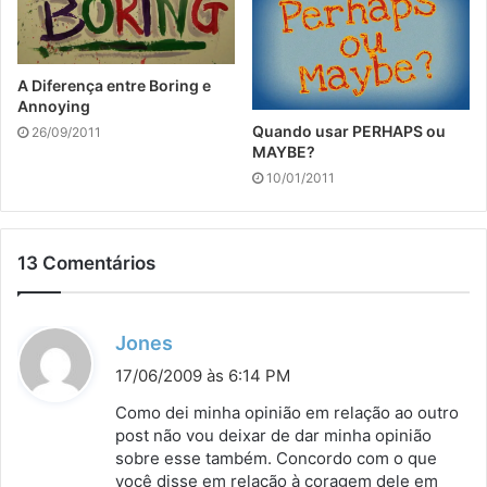
A Diferença entre Boring e
Annoying
Quando usar PERHAPS ou
26/09/2011
MAYBE?
10/01/2011
13 Comentários
d
Jones
i
17/06/2009 às 6:14 PM
s
Como dei minha opinião em relação ao outro
s
post não vou deixar de dar minha opinião
sobre esse também. Concordo com o que
e
você disse em relação à coragem dele em