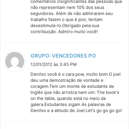
comentários insignificantes das pessoas que
:
não representam nem 10% dos seus
seguidores. Além de não admirarem seu
trabalho fazem o que é pior, tentam
desestimulá-lo.Obrigado pela sua
contribuição. Admiro muito você!
d
GRUPO: VENCEDORES PO
i
12/01/2012 às 3:45 PM
s
Denilso você é o cara pow, muito bom.O joel
s
deu uma demostração de vontade e
coragem.Tem um monte de estudante de
e
Inglês que não arristca nem um: The book's
:
on the table, quando está no meio da
galera.Estudantes sigam As palavras de
Denilso e a atitudo de Joel.Let's go go go go!