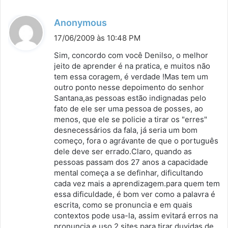
d
Anonymous
i
17/06/2009 às 10:48 PM
s
Sim, concordo com você Denilso, o melhor
s
jeito de aprender é na pratica, e muitos não
tem essa coragem, é verdade !Mas tem um
e
outro ponto nesse depoimento do senhor
:
Santana,as pessoas estão indignadas pelo
fato de ele ser uma pessoa de posses, ao
menos, que ele se policie a tirar os "erres"
desnecessários da fala, já seria um bom
começo, fora o agrávante de que o português
dele deve ser errado.Claro, quando as
pessoas passam dos 27 anos a capacidade
mental começa a se definhar, dificultando
cada vez mais a aprendizagem.para quem tem
essa dificuldade, é bom ver como a palavra é
escrita, como se pronuncia e em quais
contextos pode usa-la, assim evitará erros na
pronuncia e uso.2 sites para tirar duvidas de