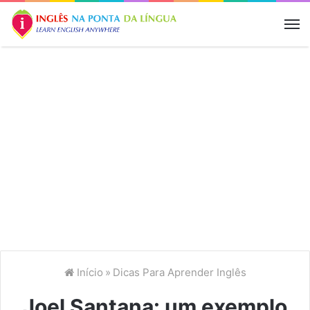
M
Início
»
Dicas Para Aprender Inglês
Joel Santana: um exemplo