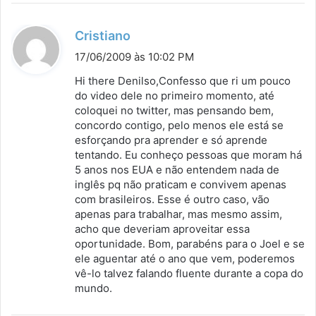
d
Cristiano
i
17/06/2009 às 10:02 PM
s
Hi there Denilso,Confesso que ri um pouco
s
do video dele no primeiro momento, até
coloquei no twitter, mas pensando bem,
e
concordo contigo, pelo menos ele está se
:
esforçando pra aprender e só aprende
tentando. Eu conheço pessoas que moram há
5 anos nos EUA e não entendem nada de
inglês pq não praticam e convivem apenas
com brasileiros. Esse é outro caso, vão
apenas para trabalhar, mas mesmo assim,
acho que deveriam aproveitar essa
oportunidade. Bom, parabéns para o Joel e se
ele aguentar até o ano que vem, poderemos
vê-lo talvez falando fluente durante a copa do
mundo.