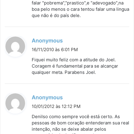
s
falar "pobrema","prastico",e "adevogado",na
boa pelo menos o cara tentou falar uma lingua
e
que não é do país dele.
:
d
Anonymous
i
16/11/2010 às 6:01 PM
s
Fiquei muito feliz com a atitude do Joel.
s
Coragem é fundamental para se alcançar
qualquer meta. Parabens Joel.
e
:
d
Anonymous
i
10/01/2012 às 12:12 PM
s
Denilso como sempre você está certo. As
s
pessoas de bom coração entenderam sua real
intenção, não se deixe abalar pelos
e