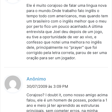
s
Ele é muito corajoso de falar uma lingua nova
s
para o mundo.Onde trabalho falo inglês o
tempo todo com americanos, mas quando tem
e
um brasileiro com o inglês melhor que o meu
:
por perto fico um pouco acanhado.A última
entrevista que Joel deu depois de um jogo,
eu tive a oportunidade de ver ao vivo, e
confesso que notei uma melhora no inglês
dele, principalmente no "prayer" que foi
corrigido pela letra correta, parou de ser uma
oração para ser um jogador.
d
Anônimo
i
30/07/2009 às 3:09 PM
s
Corajoso? I doubt it, como nosso amigo acima
s
falou, ele é um homem de posses, poderia a 1
ano e meio já ter aprendido as estruturas
e
principais, sem cometer erros, na minha