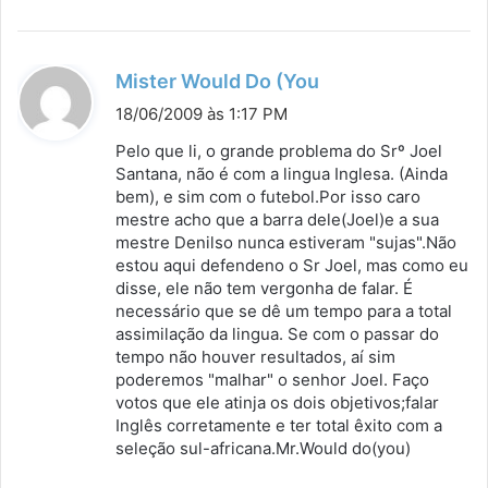
d
Mister Would Do (You
i
18/06/2009 às 1:17 PM
s
Pelo que li, o grande problema do Srº Joel
s
Santana, não é com a lingua Inglesa. (Ainda
bem), e sim com o futebol.Por isso caro
e
mestre acho que a barra dele(Joel)e a sua
:
mestre Denilso nunca estiveram "sujas".Não
estou aqui defendeno o Sr Joel, mas como eu
disse, ele não tem vergonha de falar. É
necessário que se dê um tempo para a total
assimilação da lingua. Se com o passar do
tempo não houver resultados, aí sim
poderemos "malhar" o senhor Joel. Faço
votos que ele atinja os dois objetivos;falar
Inglês corretamente e ter total êxito com a
seleção sul-africana.Mr.Would do(you)