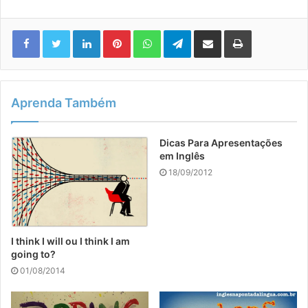
Linkedin
Pinterest
WhatsApp
Telegram
Compartilhar via e-mail
Imprimir
Aprenda Também
Dicas Para Apresentações
em Inglês
18/09/2012
I think I will ou I think I am
going to?
01/08/2014