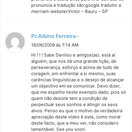
pronuncia e tradução são:google tradutor e
merriam-websterVictor – Bauru – SP
d
Pr.Albino Ferreira -
i
18/06/2009 às 7:14 AM
s
Hi ! ! ! Sabe Denilso e amigos(as), está aí
s
alguém, que nos dá uma grande lição, de
perseverança, esforço e acima de tudo de
e
coragem, em enfrentar a si mesmo, suas
:
carências linguísticas e o desejo de alcançar
um objectivo em se comunicar. Devo dizer,
que me espelho neste exemplo dado, pois só
quem não desiste tem a condição de
perpectuar seus sonhos e atingir os seus
alvos. Penso eu que o motivo da verdadeira
apreciação deste vídeo é este, como moral
deste facto, que a meu ver, não considero
lamentável. See you soon.