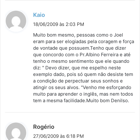
d
Kaio
i
18/06/2009 às 2:03 PM
s
Muito bom mesmo, pessoas como o Joel
s
eram para ser elogiadas pela coragem e força
de vontade que possuem.Tenho que dizer
e
que concordo com o Pr.Albino Ferreira e até
:
tenho o mesmo sentimento que ele quando
diz: " Devo dizer, que me espelho neste
exemplo dado, pois só quem não desiste tem
a condição de perpectuar seus sonhos e
atingir os seus alvos. "Venho me esforçando
muito para aprender o inglês, mas nem todos
tem a mesma facilidade.Muito bom Denilso.
d
Rogério
i
27/06/2009 às 6:18 PM