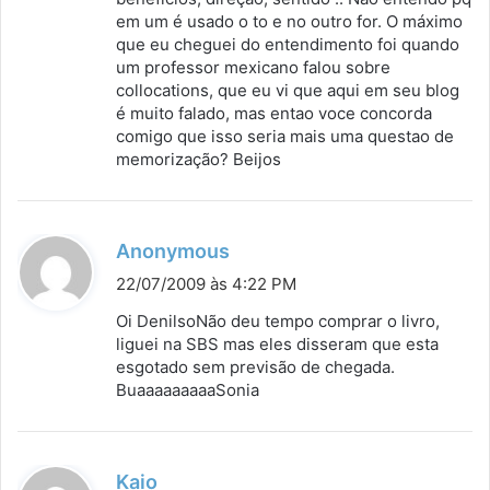
em um é usado o to e no outro for. O máximo
que eu cheguei do entendimento foi quando
um professor mexicano falou sobre
collocations, que eu vi que aqui em seu blog
é muito falado, mas entao voce concorda
comigo que isso seria mais uma questao de
memorização? Beijos
d
Anonymous
i
22/07/2009 às 4:22 PM
s
Oi DenilsoNão deu tempo comprar o livro,
s
liguei na SBS mas eles disseram que esta
esgotado sem previsão de chegada.
e
BuaaaaaaaaaSonia
:
d
Kaio