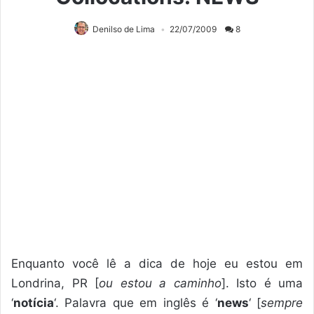
Denilso de Lima
22/07/2009
8
Enquanto você lê a dica de hoje eu estou em
Londrina, PR [
ou estou a caminho
]. Isto é uma
‘
notícia
‘. Palavra que em inglês é ‘
news
‘ [
sempre