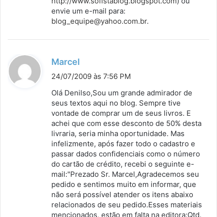
http://www.sofistablog.blogspot.com
) ou
envie um e-mail para:
blog_equipe@yahoo.com.br
.
d
Marcel
i
24/07/2009 às 7:56 PM
s
Olá Denilso,Sou um grande admirador de
s
seus textos aqui no blog. Sempre tive
vontade de comprar um de seus livros. E
e
achei que com esse desconto de 50% desta
:
livraria, seria minha oportunidade. Mas
infelizmente, após fazer todo o cadastro e
passar dados confidenciais como o número
do cartão de crédito, recebi o seguinte e-
mail:"Prezado Sr. Marcel,Agradecemos seu
pedido e sentimos muito em informar, que
não será possível atender os itens abaixo
relacionados de seu pedido.Esses materiais
mencionados, estão em falta na editora:Qtd.