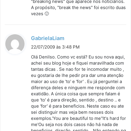
"breaking news" que aparece nos noticiários.
A propósito, "break the news" foi escrito duas
e
vezes 🙂
:
d
GabrielaLiam
i
22/07/2009 às 3:48 PM
s
Olá Denilso. Como vc está? Eu sou nova aqui,
s
achei seu blog hoje e fiquei maravilhada com
tantas dicas . Se nao for te incomodar muito ,
e
eu gostaria de lhe pedir pra dar uma atenção
:
maior ao uso de 'to' e 'for' . Eu já perguntei a
diferença deles e ninguem me responde com
exatidão. A única coisa que sempre falam é
que 'to' é para direção, sentido , destino .. e
que 'for' é para beneficios. Neste caso eu ate
sei distinguir mas veja bem nesses dois
exemplos.'You are beautiful to me''It's hard for
me'Ou seja nos dois casos não há nada de
beneficios, direção, sentido .. Não entendo pq