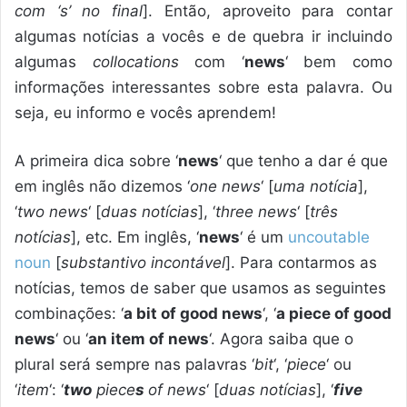
com ‘s’ no final
]. Então, aproveito para contar
algumas notícias a vocês e de quebra ir incluindo
algumas
collocations
com ‘
news
‘ bem como
informações interessantes sobre esta palavra. Ou
seja, eu informo e vocês aprendem!
A primeira dica sobre ‘
news
‘ que tenho a dar é que
em inglês não dizemos ‘
one news
‘ [
uma notícia
],
‘
two news
‘ [
duas notícias
], ‘
three news
‘ [
três
notícias
], etc. Em inglês, ‘
news
‘ é um
uncoutable
noun
[
substantivo incontável
]. Para contarmos as
notícias, temos de saber que usamos as seguintes
combinações: ‘
a bit of good news
‘, ‘
a piece of good
news
‘ ou ‘
an item of news
‘. Agora saiba que o
plural será sempre nas palavras ‘
bit
‘, ‘
piece
‘ ou
‘
item
‘: ‘
two
piece
s
of news
‘ [
duas notícias
], ‘
five