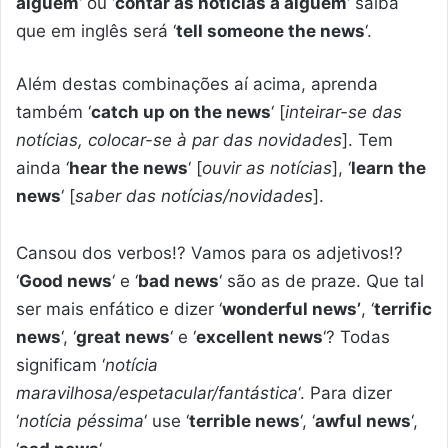
alguém
‘ ou ‘
contar as notícias a alguém
‘ saiba
que em inglês será ‘
tell someone the news
‘.
Além destas combinações aí acima, aprenda
também ‘
catch up on the news
‘ [
inteirar-se das
notícias, colocar-se à par das novidades
]. Tem
ainda ‘
hear the news
‘ [
ouvir as notícias
], ‘
learn the
news
‘ [
saber das notícias/novidades
].
Cansou dos verbos!? Vamos para os adjetivos!?
‘
Good news
‘ e ‘
bad news
‘ são as de praze. Que tal
ser mais enfático e dizer ‘
wonderful news’
, ‘
terrific
news
‘, ‘
great news
‘ e ‘
excellent news
‘? Todas
significam ‘
notícia
maravilhosa/espetacular/fantástica
‘. Para dizer
‘
notícia péssima
‘ use ‘
terrible news
‘, ‘
awful news
‘,