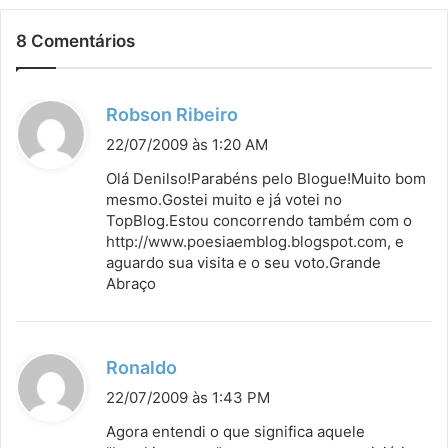
8 Comentários
d
Robson Ribeiro
i
22/07/2009 às 1:20 AM
s
Olá Denilso!Parabéns pelo Blogue!Muito bom
s
mesmo.Gostei muito e já votei no
TopBlog.Estou concorrendo também com o
e
http://www.poesiaemblog.blogspot.com
, e
:
aguardo sua visita e o seu voto.Grande
Abraço
d
Ronaldo
i
22/07/2009 às 1:43 PM
s
Agora entendi o que significa aquele
s