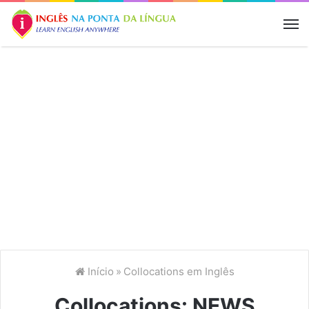
M
Início
»
Collocations em Inglês
Collocations: NEWS