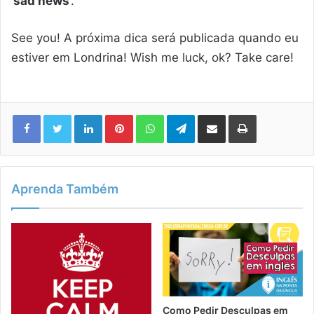
‘
sad news
‘.
See you! A próxima dica será publicada quando eu
estiver em Londrina! Wish me luck, ok? Take care!
Linkedin
Pinterest
WhatsApp
Telegram
Compartilhar via e-mail
Imprimir
Aprenda Também
Como Pedir Desculpas em