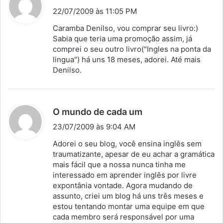
i
22/07/2009 às 11:05 PM
s
Caramba Denilso, vou comprar seu livro:)
s
Sabia que teria uma promoção assim, já
comprei o seu outro livro("Ingles na ponta da
e
lingua") há uns 18 meses, adorei. Até mais
:
Denilso.
d
O mundo de cada um
i
23/07/2009 às 9:04 AM
s
Adorei o seu blog, você ensina inglês sem
s
traumatizante, apesar de eu achar a gramática
mais fácil que a nossa nunca tinha me
e
interessado em aprender inglês por livre
:
expontânia vontade. Agora mudando de
assunto, criei um blog há uns três meses e
estou tentando montar uma equipe em que
cada membro será responsável por uma