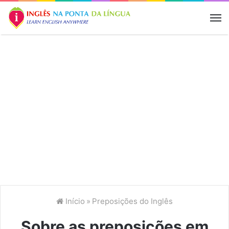
M
Início
»
Preposições do Inglês
Sobre as preposições em