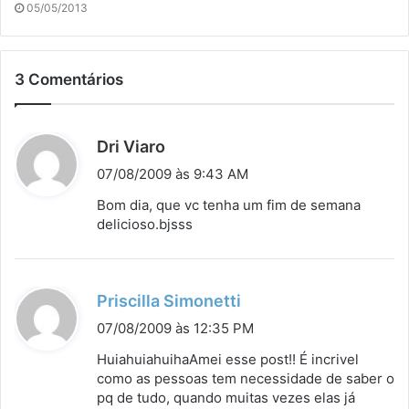
05/05/2013
3 Comentários
d
Dri Viaro
i
07/08/2009 às 9:43 AM
s
Bom dia, que vc tenha um fim de semana
s
delicioso.bjsss
e
:
d
Priscilla Simonetti
i
07/08/2009 às 12:35 PM
s
HuiahuiahuihaAmei esse post!! É incrivel
s
como as pessoas tem necessidade de saber o
pq de tudo, quando muitas vezes elas já
e