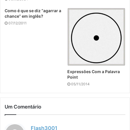
Como é que se diz “agarrar a
chance” em inglês?
07/12/2011
Expressões Com a Palavra
Point
05/11/2014
Um Comentário
d
Flash3001