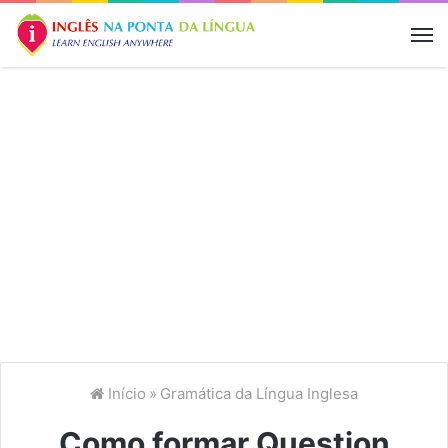
M
Início
»
Gramática da Língua Inglesa
Como formar Question