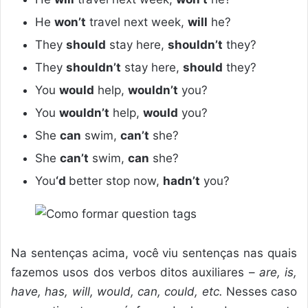
He
won’t
travel next week,
will
he?
They
should
stay here,
shouldn’t
they?
They
shouldn’t
stay here,
should
they?
You
would
help,
wouldn’t
you?
You
wouldn’t
help,
would
you?
She
can
swim,
can’t
she?
She
can’t
swim,
can
she?
You
‘d
better stop now,
hadn’t
you?
Na sentenças acima, você viu sentenças nas quais
fazemos usos dos verbos ditos auxiliares –
are, is,
have, has, will, would, can, could, etc.
Nesses caso