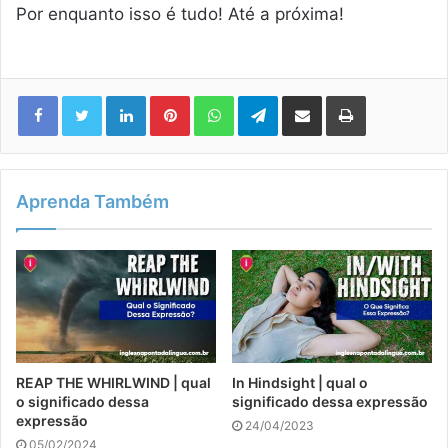
Por enquanto isso é tudo! Até a próxima!
Linkedin
Pinterest
WhatsApp
Telegram
Compartilhar via e-mail
Imprimir
Aprenda Também
REAP THE WHIRLWIND | qual
In Hindsight | qual o
o significado dessa
significado dessa expressão
expressão
24/04/2023
05/02/2024