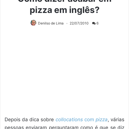
pizza em inglês?
Denilso de Lima
22/07/2010
6
Depois da dica sobre
collocations
com
pizza
, várias
pessoas enviaram
perguntaram
como é que se diz