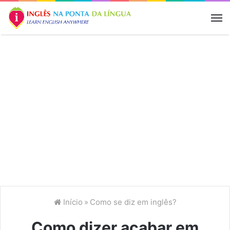
M
Início
»
Como se diz em inglês?
Como dizer acabar em