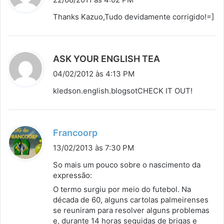
s
Thanks Kazuo,Tudo devidamente corrigido!=]
s
e
:
d
ASK YOUR ENGLISH TEA
i
04/02/2012 às 4:13 PM
s
kledson.english.blogsotCHECK IT OUT!
s
e
:
d
Francoorp
i
13/02/2013 às 7:30 PM
s
So mais um pouco sobre o nascimento da
s
expressão:
e
O termo surgiu por meio do futebol. Na
:
década de 60, alguns cartolas palmeirenses
se reuniram para resolver alguns problemas
e, durante 14 horas seguidas de brigas e