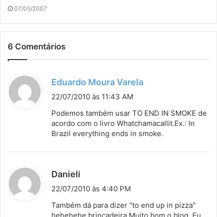
07/05/2007
6 Comentários
d
Eduardo Moura Varela
i
22/07/2010 às 11:43 AM
s
Podemos também usar TO END IN SMOKE de
s
acordo com o livro Whatchamacallit.Ex.: In
Brazil everything ends in smoke.
e
:
d
Danieli
i
22/07/2010 às 4:40 PM
s
Também dá para dizer "to end up in pizza"
s
hehehehe brincadeira.Muito bom o blog. Eu,