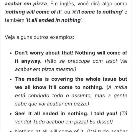
acabar em pizza
. Em inglês, você dirá algo como
‘
nothing will come of it
‘, ou ‘
it’ll come to nothing
‘ e
também ‘
it all ended in nothing
‘.
Veja alguns outros exemplos:
Don’t worry about that! Nothing will come of
it anyway.
(
Não se preocupe com isso! Vai
acabar em pizza mesmo!)
The media is covering the whole issue but
we all know it’ll come to nothing.
(
A mídia
está cobrindo todo o assunto, mas a gente
sabe que vai acabar em pizza.)
See! It all ended in nothing. I told you!
(
Tá
vendo! Tudo acabou em pizza! Eu disse!)
Nothing at all will come of it. (
Vai tudo acabar