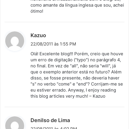
como amante da língua inglesa que sou, achei
e
ótimo!
:
d
Kazuo
i
22/08/2011 às 1:55 PM
s
Olá! Excelente blog!!! Porém, creio que houve
s
um erro de digitação ("typo") no parágrafo 4,
no final. Em vez de "all", não seria "will", já
e
que o exemplo anterior está no futuro? Além
:
disso, se fosse presente, não deveria haver
"s" no verbo "come" e "end"? Corrijam-me se
eu estiver errado. Anyway, I enjoy reading
this blog articles very much! – Kazuo
d
Denilso de Lima
i
22/08/2011 às 4:02 PM