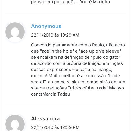
pensar em português…André Marinho
d
Anonymous
i
22/11/2010 às 10:29 AM
s
Concordo plenamente com o Paulo, não acho
s
que "ace in the hole" e "ace up on'e sleeve"
se encaixem na definição de "pulo do gato"
e
de acordo com a própria definição em inglês
:
dessas expressões – é carta na manga,
mesmo! Muito melhor é a expressão "trade
secret", ou como vi algum tempo atrás em um
site de traduções "tricks of the trade".My two
centsMarcia Tadeu
d
Alessandra
i
22/11/2010 às 12:39 PM