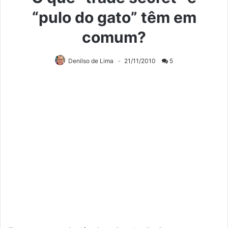
“pulo do gato” têm em
comum?
Denilso de Lima
21/11/2010
5