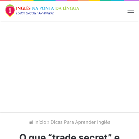
M
Início
»
Dicas Para Aprender Inglês
O que “trade secret” e