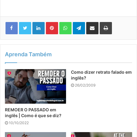
Linkedin
Pinterest
WhatsApp
Telegram
Compartilhar via e-mail
Imprimir
Aprenda Também
Como dizer retrato falado em
inglês?
26/02/2009
REMOER O PASSADO em
inglês | Como é que se diz?
10/10/2022