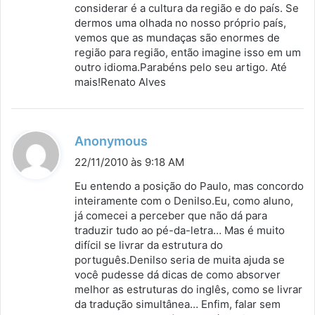
considerar é a cultura da região e do país. Se
dermos uma olhada no nosso próprio país,
vemos que as mundaças são enormes de
região para região, então imagine isso em um
outro idioma.Parabéns pelo seu artigo. Até
mais!Renato Alves
d
Anonymous
i
22/11/2010 às 9:18 AM
s
Eu entendo a posição do Paulo, mas concordo
s
inteiramente com o Denilso.Eu, como aluno,
já comecei a perceber que não dá para
e
traduzir tudo ao pé-da-letra… Mas é muito
:
difícil se livrar da estrutura do
português.Denilso seria de muita ajuda se
você pudesse dá dicas de como absorver
melhor as estruturas do inglês, como se livrar
da tradução simultânea… Enfim, falar sem