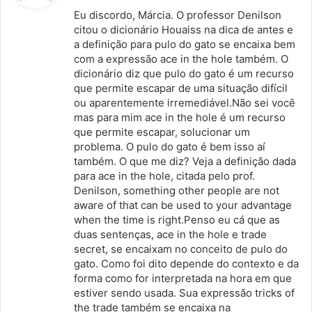
s
Eu discordo, Márcia. O professor Denilson
s
citou o dicionário Houaiss na dica de antes e
a definição para pulo do gato se encaixa bem
e
com a expressão ace in the hole também. O
:
dicionário diz que pulo do gato é um recurso
que permite escapar de uma situação difícil
ou aparentemente irremediável.Não sei você
mas para mim ace in the hole é um recurso
que permite escapar, solucionar um
problema. O pulo do gato é bem isso aí
também. O que me diz? Veja a definição dada
para ace in the hole, citada pelo prof.
Denilson, something other people are not
aware of that can be used to your advantage
when the time is right.Penso eu cá que as
duas sentenças, ace in the hole e trade
secret, se encaixam no conceito de pulo do
gato. Como foi dito depende do contexto e da
forma como for interpretada na hora em que
estiver sendo usada. Sua expressão tricks of
the trade também se encaixa na