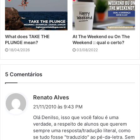
What does TAKE THE
At The Weekend ou On The
PLUNGE mean?
Weekend :: qual o certo?
18/04/2026
03/08/2022
5 Comentários
d
Renato Alves
i
21/11/2010 às 9:43 PM
s
Olá Denilso, isso que você falou é uma
s
verdade, a respeito de alunos que querem
sempre uma resposta/tradução literal, como
e
se tudo fosse "traduzido" ao pé-da-letra. Sem
: