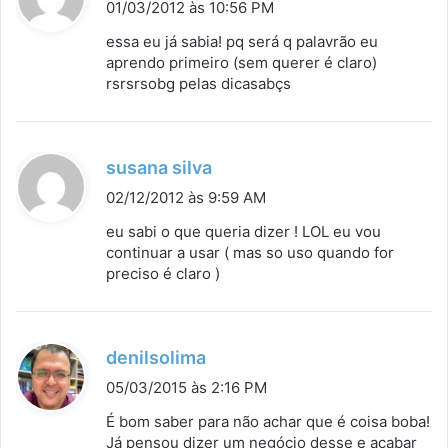
i
01/03/2012 às 10:56 PM
s
essa eu já sabia! pq será q palavrão eu
s
aprendo primeiro (sem querer é claro)
rsrsrsobg pelas dicasabçs
e
:
d
susana silva
i
02/12/2012 às 9:59 AM
s
eu sabi o que queria dizer ! LOL eu vou
s
continuar a usar ( mas so uso quando for
preciso é claro )
e
:
d
denilsolima
i
05/03/2015 às 2:16 PM
s
É bom saber para não achar que é coisa boba!
s
Já pensou dizer um negócio desse e acabar