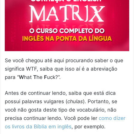
Se você chegou até aqui procurando saber o que
significa WTF, saiba que isso aí é a abreviação
para “
W
hat
T
he
F
uck?”.
Antes de continuar lendo, saiba que está dica
possui palavras vulgares (
chulas
). Portanto, se
você não gosta deste tipo de vocabulário, não
precisa continuar lendo. Você pode ler
como dizer
os livros da Bíblia em inglês
, por exemplo.