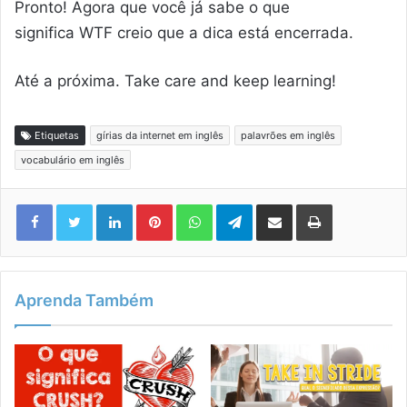
Pronto! Agora que você já sabe o que
significa WTF creio que a dica está encerrada.
Até a próxima. Take care and keep learning!
Etiquetas
gírias da internet em inglês
palavrões em inglês
vocabulário em inglês
Linkedin
Pinterest
WhatsApp
Telegram
Compartilhar via e-mail
Imprimir
Aprenda Também