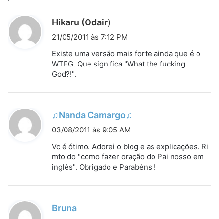
d
Hikaru (Odair)
i
21/05/2011 às 7:12 PM
s
Existe uma versão mais forte ainda que é o
s
WTFG. Que significa "What the fucking
God?!".
e
:
d
♫Nanda Camargo♫
i
03/08/2011 às 9:05 AM
s
Vc é ótimo. Adorei o blog e as explicações. Ri
s
mto do "como fazer oração do Pai nosso em
inglês". Obrigado e Parabéns!!
e
:
d
Bruna