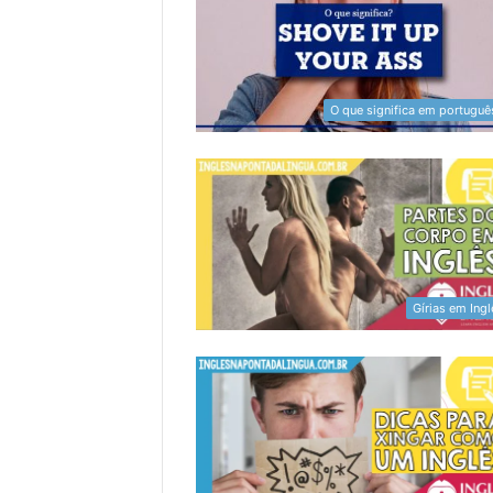
O que significa em portuguê
Gírias em Ing