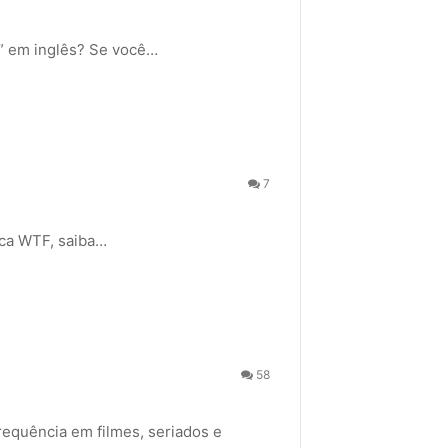
t” em inglês? Se você…
7
ica WTF, saiba…
58
equência em filmes, seriados e