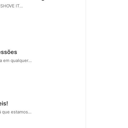
r SHOVE IT…
ressões
ria em qualquer…
is!
rá que estamos…