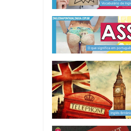
Vocabulário de Ingl
O que significa em portuguê
Inglês Britân