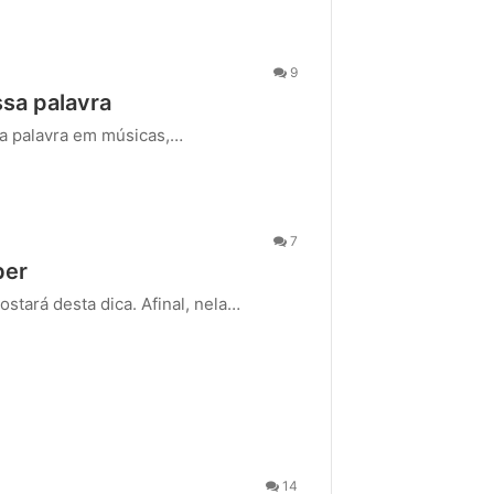
9
sa palavra
sa palavra em músicas,…
7
ber
stará desta dica. Afinal, nela…
14