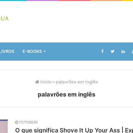
LIVROS
E-BOOKS
Início
»
palavrões em inglês
palavrões em inglês
17/11/2020
O que significa Shove It Up Your Ass | E