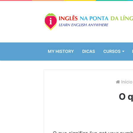
MY HISTORY
DICAS
CURSOS
Início
O q