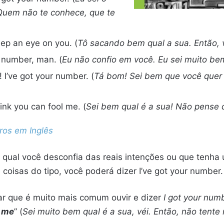
Quem não te conhece, que te
keep an eye on you. (
Tô sacando bem qual a sua. Então, v
ur number, man. (
Eu não confio em você. Eu sei muito bem
 I’ve got your number. (
Tá bom! Sei bem que você quer
ink you can fool me. (
Sei bem qual é a sua! Não pense
ros em Inglês
qual você desconfia das reais intenções ou que tenha 
 coisas do tipo, você poderá dizer I’ve got your number.
ar que é muito mais comum ouvir e dizer
I got your num
l me
” (
Sei muito bem qual é a sua
, véi. Então, não tente