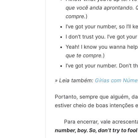
que você anda aprontando. 
compre.
)
I’ve got your number, so I’ll 
I don’t trust you. I’ve got yo
Yeah! I know you wanna help!
que te compre.
)
I’ve got your number. Don’t th
» Leia também:
Gírias com Núme
Portanto, sempre que alguém, da 
estiver cheio de boas intenções e
Para encerrar, vale acrescent
number, boy. So, don’t try to foo