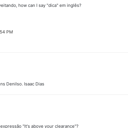
oveitando, how can I say "dica" em inglês?
:54 PM
ns Denilso. Isaac Dias
a expressão "It's above your clearance"?