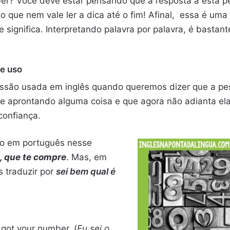
mber? Você deve estar pensando que a resposta a esta p
que nem vale ler a dica até o fim! Afinal,
essa é uma 
 significa. Interpretando palavra por palavra, é bastante
 e uso
essão usada em inglês quando queremos dizer que a pe
e aprontando alguma coisa e que agora não adianta ela 
confiança.
o em português nesse
, que te compre
. Mas, em
traduzir por
sei bem qual é
e got your number. (
Eu sei o