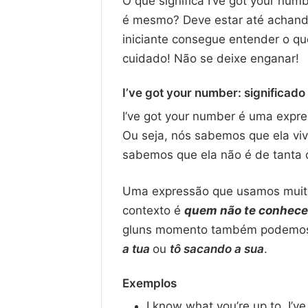
O que significa I’ve got your nu
é mesmo? Deve estar até achando 
iniciante consegue entender o que
cuidado! Não se deixe enganar!
I’ve got your number: significado
I’ve got your number é uma expr
Ou seja, nós sabemos que ela viv
sabemos que ela não é de tanta 
Uma expressão que usamos muit
contexto é
quem não te conhece
gluns momento também podemos 
a
tua
ou
tô sacando a sua
.
Exemplos
I know what you’re up to. I’v