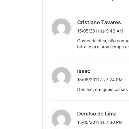
s
e
:
d
Cristiano Tavares
i
15/05/2011 às 9:43 AM
s
Gostei da dica, não conh
s
letra leva a uma comprre
e
:
d
isaac
i
15/05/2011 às 7:24 PM
s
Denilso, em quais paíse
s
e
:
d
Denilso de Lima
i
15/05/2011 às 7:30 PM
s