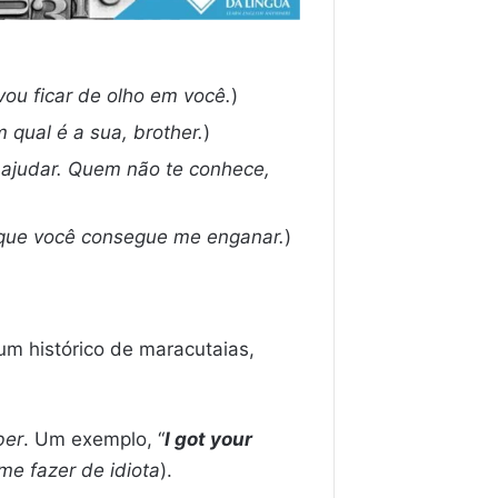
ou ficar de olho em você.
)
 qual é a sua, brother.
)
 ajudar. Quem não te conhece,
 que você consegue me enganar.
)
um histórico de maracutaias,
ber
. Um exemplo, “
I got your
 me fazer de idiota
).