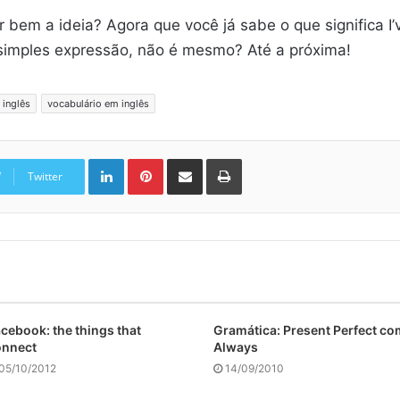
 bem a ideia? Agora que você já sabe o que significa I’
 simples expressão, não é mesmo? Até a próxima!
 inglês
vocabulário em inglês
Linkedin
Pinterest
Compartilhar via e-mail
Imprimir
Twitter
cebook: the things that
Gramática: Present Perfect co
onnect
Always
05/10/2012
14/09/2010