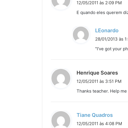
i
12/05/2011 às 2:09 PM
s
E quando eles querem di
s
e
d
LEonardo
:
i
28/01/2013 às 1
s
"I've got your p
s
e
:
d
Henrique Soares
i
12/05/2011 às 3:51 PM
s
Thanks teacher. Help me a
s
e
:
d
Tiane Quadros
i
12/05/2011 às 4:08 PM