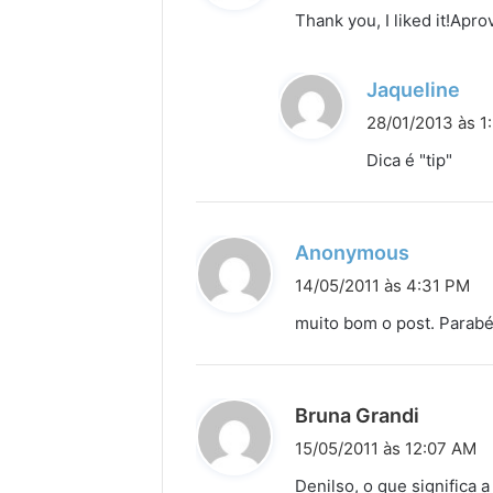
s
Thank you, I liked it!Apr
s
e
d
Jaqueline
:
i
28/01/2013 às 1
s
Dica é "tip"
s
e
:
d
Anonymous
i
14/05/2011 às 4:31 PM
s
muito bom o post. Parabé
s
e
:
d
Bruna Grandi
i
15/05/2011 às 12:07 AM
s
Denilso, o que significa 