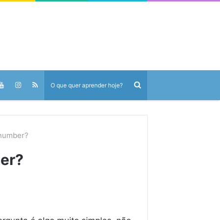
r number?
ber?