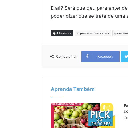
E aí!? Será que deu para entender
poder dizer que se trata de uma
Etiquetas
expressões em inglês
gírias em
Facebook
Compartilhar
Aprenda Também
Fa
c