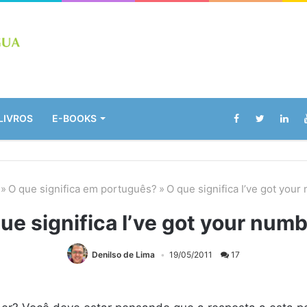
LIVROS
E-BOOKS
»
O que significa em português?
»
O que significa I’ve got you
ue significa I’ve got your num
Denilso de Lima
19/05/2011
17