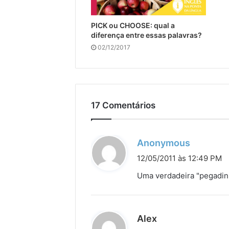
PICK ou CHOOSE: qual a
diferença entre essas palavras?
02/12/2017
17 Comentários
d
Anonymous
i
12/05/2011 às 12:49 PM
s
Uma verdadeira "pegadin
s
e
:
d
Alex