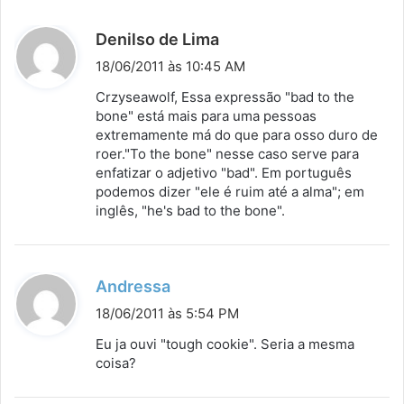
d
Denilso de Lima
i
18/06/2011 às 10:45 AM
s
Crzyseawolf, Essa expressão "bad to the
s
bone" está mais para uma pessoas
extremamente má do que para osso duro de
e
roer."To the bone" nesse caso serve para
:
enfatizar o adjetivo "bad". Em português
podemos dizer "ele é ruim até a alma"; em
inglês, "he's bad to the bone".
d
Andressa
i
18/06/2011 às 5:54 PM
s
Eu ja ouvi "tough cookie". Seria a mesma
s
coisa?
e