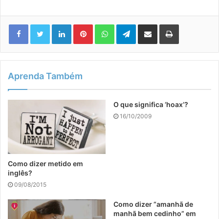
Linkedin
Pinterest
WhatsApp
Telegram
Compartilhar via e-mail
Imprimir
Aprenda Também
O que significa ‘hoax’?
16/10/2009
Como dizer metido em
inglês?
09/08/2015
Como dizer “amanhã de
manhã bem cedinho” em