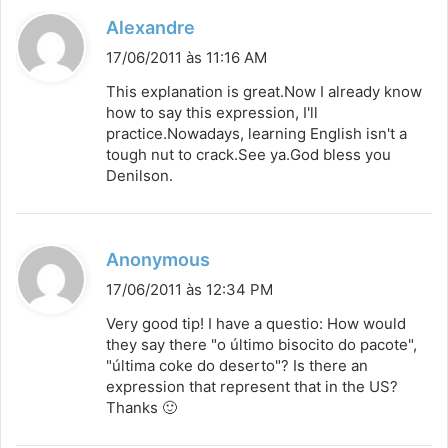
d
Alexandre
i
17/06/2011 às 11:16 AM
s
This explanation is great.Now I already know
s
how to say this expression, I'll
practice.Nowadays, learning English isn't a
e
tough nut to crack.See ya.God bless you
:
Denilson.
d
Anonymous
i
17/06/2011 às 12:34 PM
s
Very good tip! I have a questio: How would
s
they say there "o último bisocito do pacote",
"última coke do deserto"? Is there an
e
expression that represent that in the US?
:
Thanks 🙂