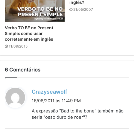
inglês?
21/05/2007
Verbo TO BE no Present
Simple: como usar
corretamente em inglês
11/09/2015
6 Comentários
d
Crazyseawolf
i
16/06/2011 às 11:49 PM
s
A expressão "Bad to the bone" também não
s
seria "osso duro de roer"?
e
: