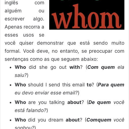
inglês com
alguém ou
escrever algo.
Apenas recorra a
esses usos se
você quiser demonstrar que está sendo muito
formal. Você deve, no entanto, se preocupar com
sentenças como as que seguem abaixo:
Who
did she go out
with
? (
Com quem
ela
saiu?
)
Who
should I send this email
to
? (
Para quem
eu devo enviar esse email?
)
Who
are you talking
about
? (
De quem
você
está falando?
)
Who
did you dream
about
? (
Com
quem
você
sonhou?
)