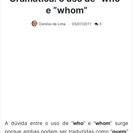
e “whom”
Denilso de Lima
05/07/2011
3
A dúvida entre o uso de “
who
” e “
whom
” surge
porque ambas podem ser traduzidas como “
quem
”