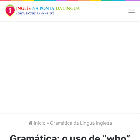
M
Início
»
Gramática da Língua Inglesa
Gramática: o uso de “who”