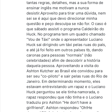
tantas regras, detalhes, mas a sua forma de
ensinar inglês me motivam a nunca
desistir.Aproveito para tirar uma dúvida, nem
sei se é aqui que devo direcionar minha
questão e peço desculpa se não for. O caso é
que sábado assisti o programa Caldeirão do
Huck. No programa tem um quadro chamado
"Vou de Táxi" onde o apresentador Luciano
Huck sai dirigindo um táxi pelas ruas do país,
e até já foi feito em outros países tb, dando
caronas para pessoas "normais" (não
celebridades) afim de descobrir a história
daquela pessoa. Aproveitando a visita do
Ashton Kutcher ao Brasil ele convidou para
ser seu "co-piloto" e sair pelas ruas do Rio de
Janeiro. Em determinando momento, eles
estavam entrevistando um rapaz e o Luciano
Huck perguntou se ele tinha namorada, o
rapaz respondeu que não tinha e o Luciano
traduziu pro Ashton "He don't have a
girlfriend". Ashton respondeu "Oh!He