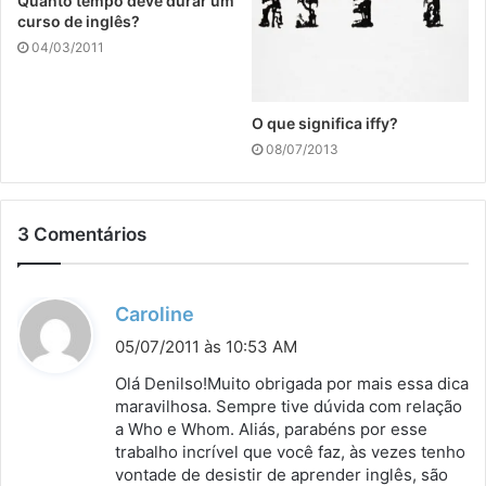
Quanto tempo deve durar um
curso de inglês?
04/03/2011
O que significa iffy?
08/07/2013
3 Comentários
d
Caroline
i
05/07/2011 às 10:53 AM
s
Olá Denilso!Muito obrigada por mais essa dica
s
maravilhosa. Sempre tive dúvida com relação
a Who e Whom. Aliás, parabéns por esse
e
trabalho incrível que você faz, às vezes tenho
:
vontade de desistir de aprender inglês, são