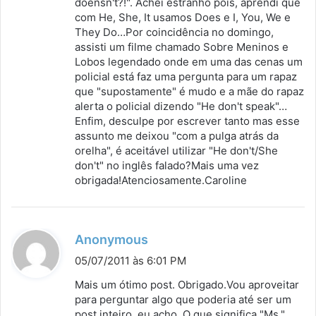
doensn't?!". Achei estranho pois, aprendi que
com He, She, It usamos Does e I, You, We e
They Do…Por coincidência no domingo,
assisti um filme chamado Sobre Meninos e
Lobos legendado onde em uma das cenas um
policial está faz uma pergunta para um rapaz
que "supostamente" é mudo e a mãe do rapaz
alerta o policial dizendo "He don't speak"…
Enfim, desculpe por escrever tanto mas esse
assunto me deixou "com a pulga atrás da
orelha", é aceitável utilizar "He don't/She
don't" no inglês falado?Mais uma vez
obrigada!Atenciosamente.Caroline
d
Anonymous
i
05/07/2011 às 6:01 PM
s
Mais um ótimo post. Obrigado.Vou aproveitar
s
para perguntar algo que poderia até ser um
post inteiro, eu acho. O que significa "Ms.",
e