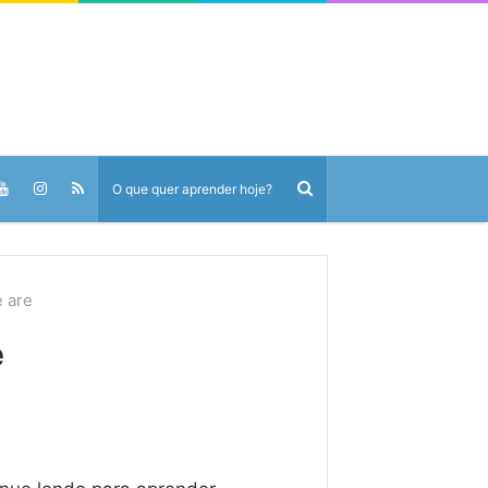
e are
e