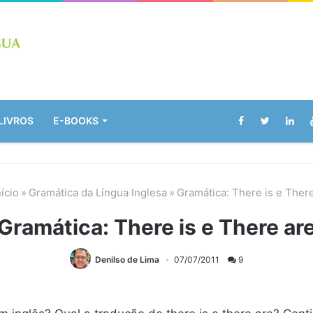
LIVROS
E-BOOKS
ício
»
Gramática da Língua Inglesa
»
Gramática: There is e Ther
Gramática: There is e There ar
Denilso de Lima
07/07/2011
9