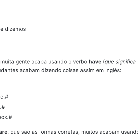
ue dizemos
 muita gente acaba usando o verbo
have
(
que significa 
studantes acabam dizendo coisas assim em inglês:
le.#
.#
box.#
are
, que são as formas corretas, muitos acabam usand