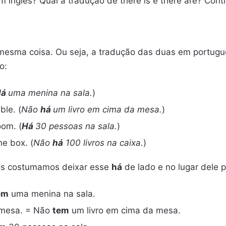
 inglês? Qual a tradução de there is e there are? Cont
 a mesma coisa. Ou seja, a tradução das duas em portu
o:
Há
uma menina na sala.
)
ble. (
Não
há
um livro em cima da mesa.
)
oom. (
Há
30 pessoas na sala.
)
he box. (
Não
há
100 livros na caixa.
)
ós costumamos deixar esse
há
de lado e no lugar dele 
em
uma menina na sala.
 mesa. = Não
tem
um livro em cima da mesa.