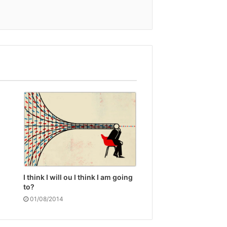
I think I will ou I think I am going
to?
01/08/2014