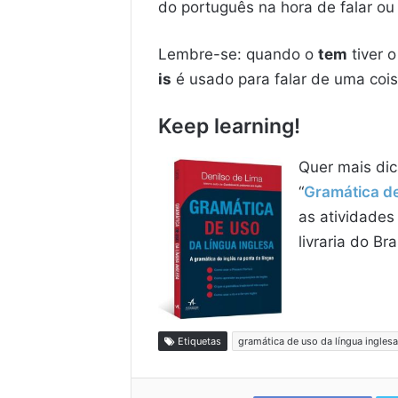
do português na hora de falar ou
Lembre-se: quando o
tem
tiver 
is
é usado para falar de uma coi
Keep learning!
Quer mais dic
“
Gramática de
as atividades
livraria do B
Etiquetas
gramática de uso da língua inglesa