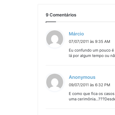
9 Comentários
d
Márcio
i
07/07/2011 às 9:35 AM
s
Eu confundo um pouco é c
s
lá por algum tempo ou nã
e
:
d
Anonymous
i
09/07/2011 às 6:32 PM
s
E como que fica os cas
s
uma cerimônia…???Desde 
e
: