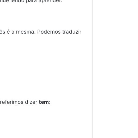
inue lendo para aprender.
guês é a mesma. Podemos traduzir
preferimos dizer
tem
: