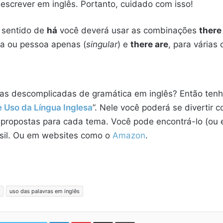
 escrever em inglês. Portanto, cuidado com isso!
o sentido de
há
você deverá usar as combinações
there 
sa ou pessoa apenas (
singular
) e
there are
, para várias
as descomplicadas de gramática em inglês? Então tenha
 Uso da Língua Inglesa
”. Nele você poderá se divertir
 propostas para cada tema. Você pode encontrá-lo (ou
rasil. Ou em websites como o
Amazon
.
uso das palavras em inglês
Linkedin
Pinterest
Compartilhar via e-mail
Imprimir