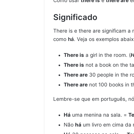
Como usar
there is
e
there are
em
Significado
There is e there are significam
como
há
. Veja os exemplos abaix
There is
a girl in the room. (
There is
not a book on the ta
There are
30 people in the r
There are
not 100 books in t
Lembre-se que em português, n
Há
uma menina na sala. =
T
Não
há
um livro em cima da