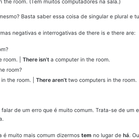
in the room. (Tem muitos computadores na sala.)
smo? Basta saber essa coisa de singular e plural e tu
mas negativas e interrogativas de there is e there are:
oom?
e room. |
There isn’t
a computer in the room.
the room?
in the room. |
There aren’t
two computers in the room.
de falar de um erro que é muito comum. Trata-se de um
a.
ia é muito mais comum dizermos
tem
no lugar de
há
. Ou