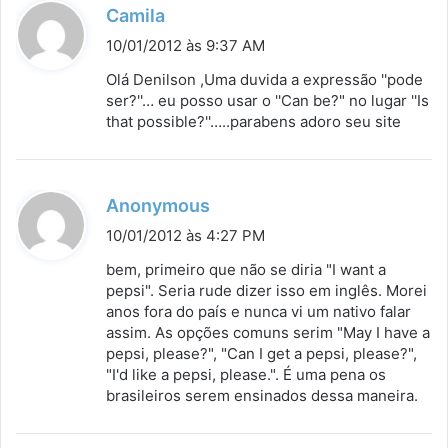
d
Camila
i
10/01/2012 às 9:37 AM
s
Olá Denilson ,Uma duvida a expressão ''pode
s
ser?''… eu posso usar o ''Can be?" no lugar ''Is
that possible?''…..parabens adoro seu site
e
:
d
Anonymous
i
10/01/2012 às 4:27 PM
s
bem, primeiro que não se diria "I want a
s
pepsi". Seria rude dizer isso em inglês. Morei
anos fora do país e nunca vi um nativo falar
e
assim. As opções comuns serim "May I have a
:
pepsi, please?", "Can I get a pepsi, please?",
"I'd like a pepsi, please.". É uma pena os
brasileiros serem ensinados dessa maneira.