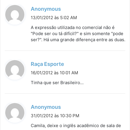
d
Anonymous
i
13/01/2012 às 5:02 AM
s
A expressão utilizada no comercial não é
s
"Pode ser ou tá difícil?" e sim somente "pode
ser?". Há uma grande diferença entre as duas.
e
:
d
Raça Esporte
i
16/01/2012 às 10:01 AM
s
Tinha que ser Brasileiro…
s
e
:
d
Anonymous
i
31/01/2012 às 10:30 PM
s
Camila, deixe o inglês acadêmico de sala de
s