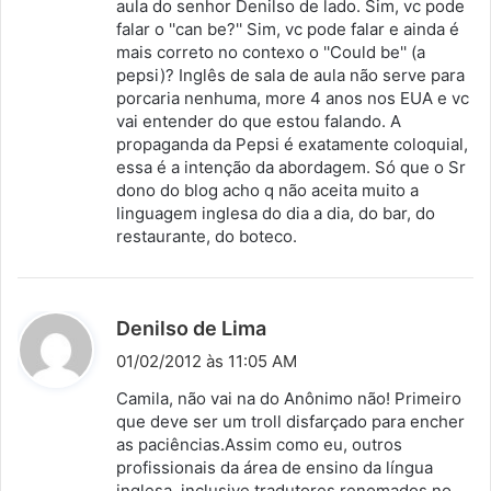
aula do senhor Denilso de lado. Sim, vc pode
falar o ''can be?'' Sim, vc pode falar e ainda é
e
mais correto no contexo o ''Could be'' (a
:
pepsi)? Inglês de sala de aula não serve para
porcaria nenhuma, more 4 anos nos EUA e vc
vai entender do que estou falando. A
propaganda da Pepsi é exatamente coloquial,
essa é a intenção da abordagem. Só que o Sr
dono do blog acho q não aceita muito a
linguagem inglesa do dia a dia, do bar, do
restaurante, do boteco.
d
Denilso de Lima
i
01/02/2012 às 11:05 AM
s
Camila, não vai na do Anônimo não! Primeiro
s
que deve ser um troll disfarçado para encher
as paciências.Assim como eu, outros
e
profissionais da área de ensino da língua
:
inglesa, inclusive tradutores renomados no