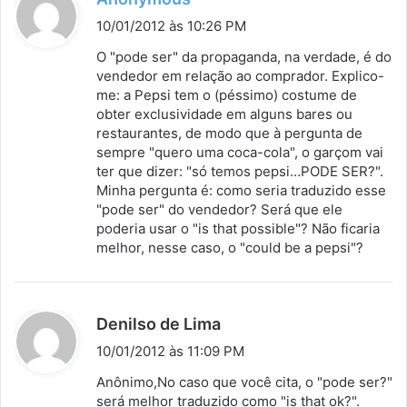
i
10/01/2012 às 10:26 PM
s
O "pode ser" da propaganda, na verdade, é do
s
vendedor em relação ao comprador. Explico-
me: a Pepsi tem o (péssimo) costume de
e
obter exclusividade em alguns bares ou
:
restaurantes, de modo que à pergunta de
sempre "quero uma coca-cola", o garçom vai
ter que dizer: "só temos pepsi…PODE SER?".
Minha pergunta é: como seria traduzido esse
"pode ser" do vendedor? Será que ele
poderia usar o "is that possible"? Não ficaria
melhor, nesse caso, o "could be a pepsi"?
d
Denilso de Lima
i
10/01/2012 às 11:09 PM
s
Anônimo,No caso que você cita, o "pode ser?"
s
será melhor traduzido como "is that ok?".