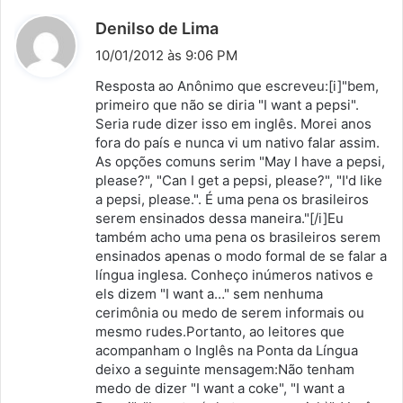
d
Denilso de Lima
i
10/01/2012 às 9:06 PM
s
Resposta ao Anônimo que escreveu:[i]"bem,
s
primeiro que não se diria "I want a pepsi".
Seria rude dizer isso em inglês. Morei anos
e
fora do país e nunca vi um nativo falar assim.
:
As opções comuns serim "May I have a pepsi,
please?", "Can I get a pepsi, please?", "I'd like
a pepsi, please.". É uma pena os brasileiros
serem ensinados dessa maneira."[/i]Eu
também acho uma pena os brasileiros serem
ensinados apenas o modo formal de se falar a
língua inglesa. Conheço inúmeros nativos e
els dizem "I want a…" sem nenhuma
cerimônia ou medo de serem informais ou
mesmo rudes.Portanto, ao leitores que
acompanham o Inglês na Ponta da Língua
deixo a seguinte mensagem:Não tenham
medo de dizer "I want a coke", "I want a