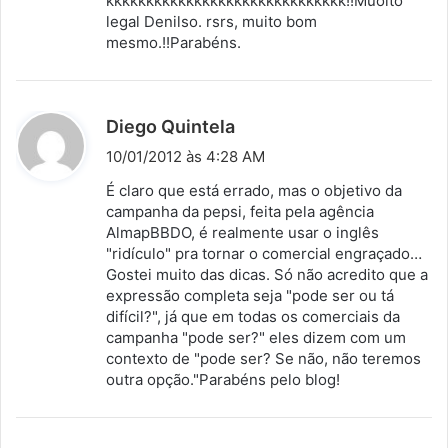
kkkkkkkkkkkkkkkkkkkkkkkkkkkkkk!!Muoito
s
legal Denilso. rsrs, muito bom
mesmo.!!Parabéns.
e
:
d
Diego Quintela
i
10/01/2012 às 4:28 AM
s
É claro que está errado, mas o objetivo da
s
campanha da pepsi, feita pela agência
AlmapBBDO, é realmente usar o inglês
e
"ridículo" pra tornar o comercial engraçado…
:
Gostei muito das dicas. Só não acredito que a
expressão completa seja "pode ser ou tá
difícil?", já que em todas os comerciais da
campanha "pode ser?" eles dizem com um
contexto de "pode ser? Se não, não teremos
outra opção."Parabéns pelo blog!