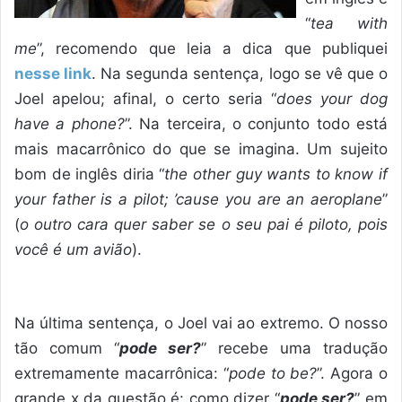
“
tea with
me
”, recomendo que leia a dica que publiquei
nesse link
. Na segunda sentença, logo se vê que o
Joel apelou; afinal, o certo seria “
does your dog
have a phone?
”. Na terceira, o conjunto todo está
mais macarrônico do que se imagina. Um sujeito
bom de inglês diria “
the other guy wants to know if
your father is a pilot; ’cause you are an aeroplane
”
(
o outro cara quer saber se o seu pai é piloto, pois
você é um avião
).
Na última sentença, o Joel vai ao extremo. O nosso
tão comum “
pode ser?
” recebe uma tradução
extremamente macarrônica: “
pode to be?
”. Agora o
grande x da questão é: como dizer “
pode ser?
” em