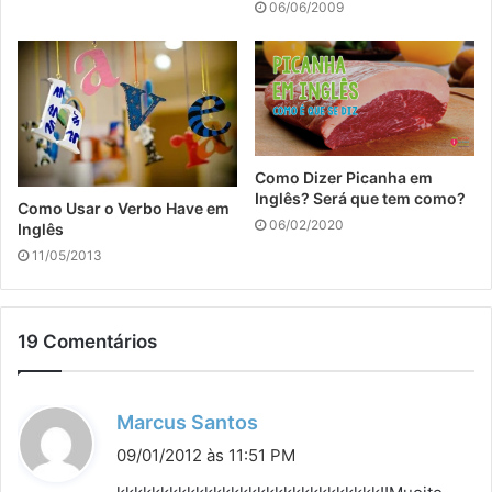
06/06/2009
Como Dizer Picanha em
Inglês? Será que tem como?
Como Usar o Verbo Have em
06/02/2020
Inglês
11/05/2013
19 Comentários
d
Marcus Santos
i
09/01/2012 às 11:51 PM
s