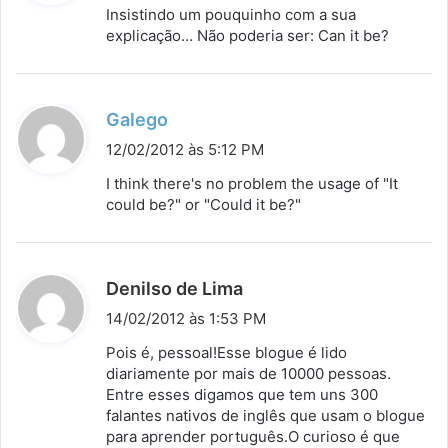
s
Insistindo um pouquinho com a sua
s
explicação… Não poderia ser: Can it be?
e
:
d
Galego
i
12/02/2012 às 5:12 PM
s
I think there's no problem the usage of "It
s
could be?" or "Could it be?"
e
:
d
Denilso de Lima
i
14/02/2012 às 1:53 PM
s
Pois é, pessoal!Esse blogue é lido
s
diariamente por mais de 10000 pessoas.
Entre esses digamos que tem uns 300
e
falantes nativos de inglês que usam o blogue
:
para aprender português.O curioso é que