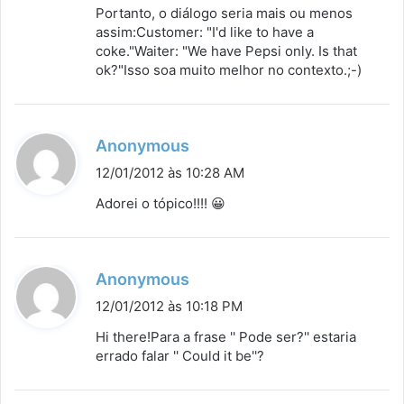
Portanto, o diálogo seria mais ou menos
e
assim:Customer: "I'd like to have a
:
coke."Waiter: "We have Pepsi only. Is that
ok?"Isso soa muito melhor no contexto.;-)
d
Anonymous
i
12/01/2012 às 10:28 AM
s
Adorei o tópico!!!! 😀
s
e
:
d
Anonymous
i
12/01/2012 às 10:18 PM
s
Hi there!Para a frase '' Pode ser?'' estaria
s
errado falar '' Could it be''?
e
: