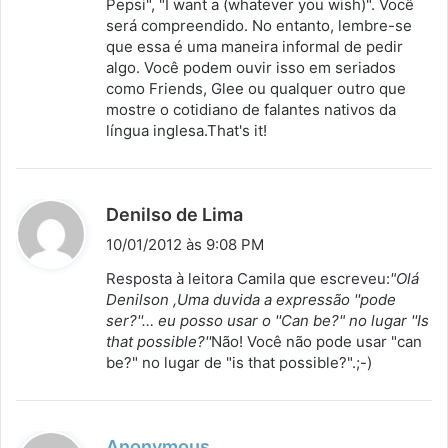
Pepsi", "I want a (whatever you wish)". Você
será compreendido. No entanto, lembre-se
que essa é uma maneira informal de pedir
algo. Você podem ouvir isso em seriados
como Friends, Glee ou qualquer outro que
mostre o cotidiano de falantes nativos da
língua inglesa.That's it!
d
Denilso de Lima
i
10/01/2012 às 9:08 PM
s
Resposta à leitora Camila que escreveu:
"Olá
s
Denilson ,Uma duvida a expressão ''pode
ser?''… eu posso usar o ''Can be?" no lugar ''Is
e
that possible?''
Não! Você não pode usar "can
:
be?" no lugar de "is that possible?".;-)
d
Anonymous