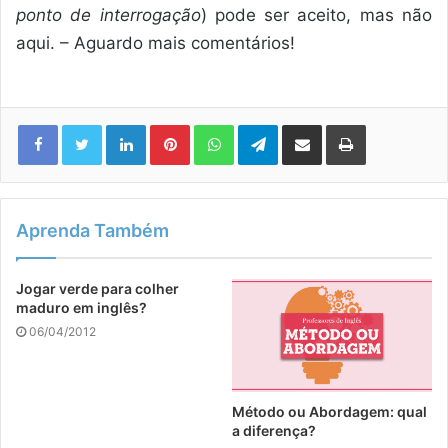
ponto de interrogação
) pode ser aceito, mas não
aqui. – Aguardo mais comentários!
Linkedin
Pinterest
WhatsApp
Telegram
Compartilhar via e-mail
Imprimir
Aprenda Também
Jogar verde para colher
maduro em inglês?
06/04/2012
Método ou Abordagem: qual
a diferença?