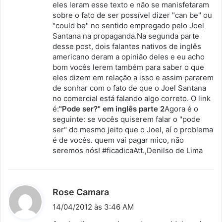
eles leram esse texto e não se manisfetaram
sobre o fato de ser possível dizer "can be" ou
"could be" no sentido empregado pelo Joel
Santana na propaganda.Na segunda parte
desse post, dois falantes nativos de inglês
americano deram a opinião deles e eu acho
bom vocês lerem também para saber o que
eles dizem em relação a isso e assim pararem
de sonhar com o fato de que o Joel Santana
no comercial está falando algo correto. O link
é:
"Pode ser?" em inglês parte 2
Agora é o
seguinte: se vocês quiserem falar o "pode
ser" do mesmo jeito que o Joel, aí o problema
é de vocês. quem vai pagar mico, não
seremos nós! #ficadicaAtt.,Denilso de Lima
d
Rose Camara
i
14/04/2012 às 3:46 AM
s