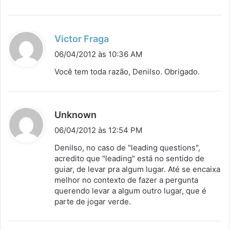
d
Victor Fraga
i
06/04/2012 às 10:36 AM
s
Você tem toda razão, Denilso. Obrigado.
s
e
:
d
Unknown
i
06/04/2012 às 12:54 PM
s
Denilso, no caso de "leading questions",
s
acredito que "leading" está no sentido de
guiar, de levar pra algum lugar. Até se encaixa
e
melhor no contexto de fazer a pergunta
:
querendo levar a algum outro lugar, que é
parte de jogar verde.