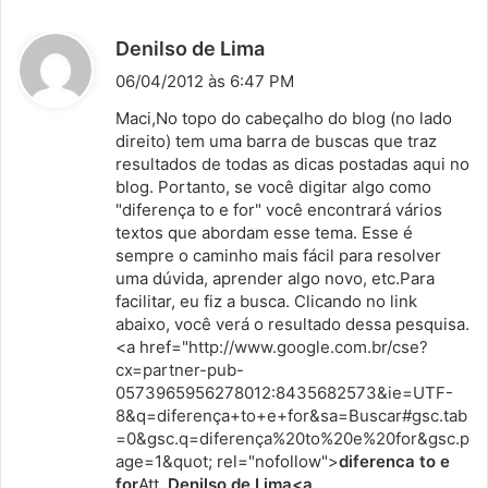
d
Denilso de Lima
i
06/04/2012 às 6:47 PM
s
Maci,No topo do cabeçalho do blog (no lado
s
direito) tem uma barra de buscas que traz
resultados de todas as dicas postadas aqui no
e
blog. Portanto, se você digitar algo como
:
"diferença to e for" você encontrará vários
textos que abordam esse tema. Esse é
sempre o caminho mais fácil para resolver
uma dúvida, aprender algo novo, etc.Para
facilitar, eu fiz a busca. Clicando no link
abaixo, você verá o resultado dessa pesquisa.
<a href="
http://www.google.com.br/cse?
cx=partner-pub-
0573965956278012:8435682573&ie=UTF-
8&q=diferença+to+e+for&sa=Buscar#gsc.tab
=0&gsc.q=diferença%20to%20e%20for&gsc.p
age=1&quot
; rel="nofollow">
diferenca to e
for
Att.,
Denilso de Lima<a