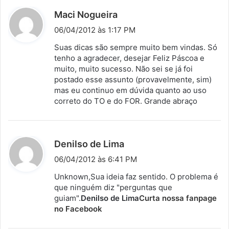
d
Maci Nogueira
i
06/04/2012 às 1:17 PM
s
Suas dicas são sempre muito bem vindas. Só
s
tenho a agradecer, desejar Feliz Páscoa e
muito, muito sucesso. Não sei se já foi
e
postado esse assunto (provavelmente, sim)
:
mas eu continuo em dúvida quanto ao uso
correto do TO e do FOR. Grande abraço
d
Denilso de Lima
i
06/04/2012 às 6:41 PM
s
Unknown,Sua ideia faz sentido. O problema é
s
que ninguém diz "perguntas que
guiam".
Denilso de Lima
e
Curta nossa fanpage
no Facebook
: