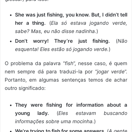
She was just fishing, you know. But, I didn’t tell
her a thing.
(
Ela só estava jogando verde,
sabe? Mas, eu não disse nadinha.
)
Don’t worry! They’re just fishing.
(
Não
esquenta! Eles estão só jogando verde.
)
O problema da palavra “
fish
”, nesse caso, é quem
nem sempre dá para traduzi-la por “
jogar verde
”.
Portanto, em algumas sentenças temos de achar
outro significado:
They were fishing for information about a
young lady.
(
Eles estavam buscando
informações sobre uma mocinha.
)
We’re trying to fish for some answers.
(
A gente