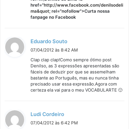
href="
http://www.facebook.com/denilsodeli
ma&quot
; rel="nofollow">Curta nossa
fanpage no Facebook
d
Eduardo Souto
i
07/04/2012 às 8:42 AM
s
Clap clap clap!Como sempre ótimo post
s
Denilso, as 3 expressões apresentadas são
fáceis de deduzir por que se assemelham
e
bastante ao Português, mas eu nunca tinha
:
precisado usar essa expressão.Agora com
certeza ela vai para o meu VOCABULARTE 🙂
d
Ludi Cordeiro
i
07/04/2012 às 6:42 PM