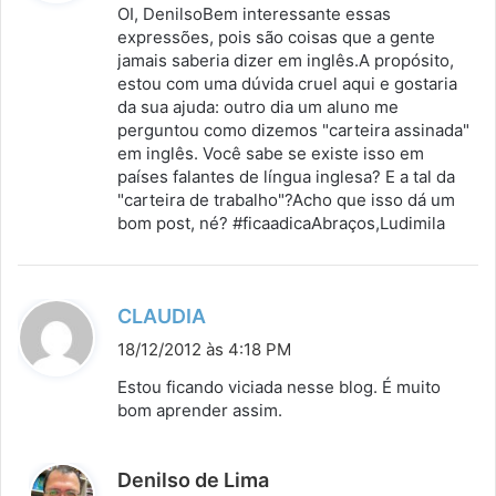
s
OI, DenilsoBem interessante essas
s
expressões, pois são coisas que a gente
jamais saberia dizer em inglês.A propósito,
e
estou com uma dúvida cruel aqui e gostaria
:
da sua ajuda: outro dia um aluno me
perguntou como dizemos "carteira assinada"
em inglês. Você sabe se existe isso em
países falantes de língua inglesa? E a tal da
"carteira de trabalho"?Acho que isso dá um
bom post, né? #ficaadicaAbraços,Ludimila
d
CLAUDIA
i
18/12/2012 às 4:18 PM
s
Estou ficando viciada nesse blog. É muito
s
bom aprender assim.
e
:
d
Denilso de Lima