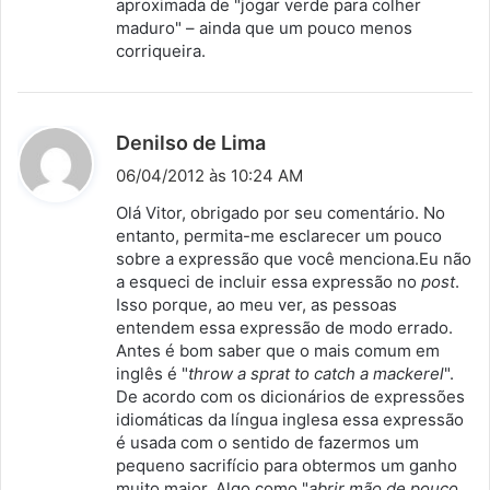
aproximada de "jogar verde para colher
e
maduro" – ainda que um pouco menos
:
corriqueira.
d
Denilso de Lima
i
06/04/2012 às 10:24 AM
s
Olá Vitor, obrigado por seu comentário. No
s
entanto, permita-me esclarecer um pouco
sobre a expressão que você menciona.Eu não
e
a esqueci de incluir essa expressão no
post
.
:
Isso porque, ao meu ver, as pessoas
entendem essa expressão de modo errado.
Antes é bom saber que o mais comum em
inglês é "
throw a sprat to catch a mackerel
".
De acordo com os dicionários de expressões
idiomáticas da língua inglesa essa expressão
é usada com o sentido de fazermos um
pequeno sacrifício para obtermos um ganho
muito maior. Algo como "
abrir mão de pouco