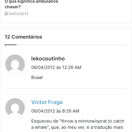
O que significa ambulance
chaser?
24/04/2013
12 Comentários
d
lekocoutinho
i
06/04/2012 às 12:26 AM
s
Boaa!
s
e
:
d
Victor Fraga
i
06/04/2012 às 8:26 AM
s
Esqueceu de "throw a minnow/sprat to catch
s
a whale", que, ao meu ver, é a tradução mais