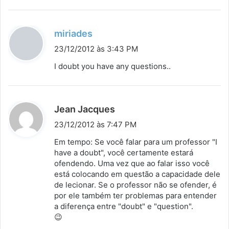
d
miriades
i
23/12/2012 às 3:43 PM
s
I doubt you have any questions..
s
e
:
d
Jean Jacques
i
23/12/2012 às 7:47 PM
s
Em tempo: Se você falar para um professor "I
s
have a doubt", você certamente estará
ofendendo. Uma vez que ao falar isso você
e
está colocando em questão a capacidade dele
:
de lecionar. Se o professor não se ofender, é
por ele também ter problemas para entender
a diferença entre "doubt" e "question".
😉