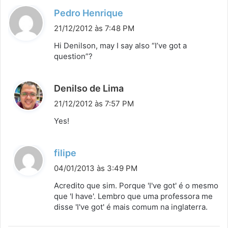
d
Pedro Henrique
i
21/12/2012 às 7:48 PM
s
Hi Denilson, may I say also “I’ve got a
s
question”?
e
:
d
Denilso de Lima
i
21/12/2012 às 7:57 PM
s
Yes!
s
e
d
filipe
:
i
04/01/2013 às 3:49 PM
s
Acredito que sim. Porque 'I've got' é o mesmo
s
que 'I have'. Lembro que uma professora me
disse 'I've got' é mais comum na inglaterra.
e
: