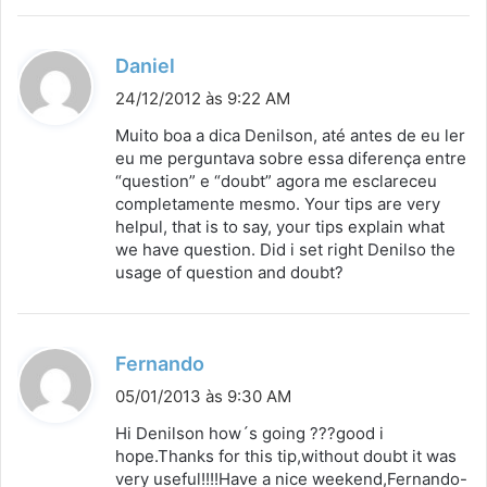
d
Daniel
i
24/12/2012 às 9:22 AM
s
Muito boa a dica Denilson, até antes de eu ler
s
eu me perguntava sobre essa diferença entre
“question” e “doubt” agora me esclareceu
e
completamente mesmo. Your tips are very
:
helpul, that is to say, your tips explain what
we have question. Did i set right Denilso the
usage of question and doubt?
d
Fernando
i
05/01/2013 às 9:30 AM
s
Hi Denilson how´s going ???good i
s
hope.Thanks for this tip,without doubt it was
very useful!!!!Have a nice weekend,Fernando-
e