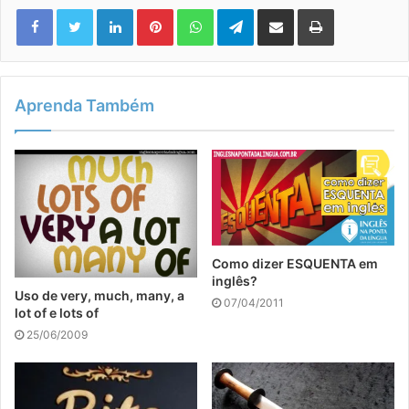
Linkedin
Pinterest
WhatsApp
Telegram
Compartilhar via e-mail
Imprimir
Aprenda Também
Como dizer ESQUENTA em
inglês?
Uso de very, much, many, a
07/04/2011
lot of e lots of
25/06/2009