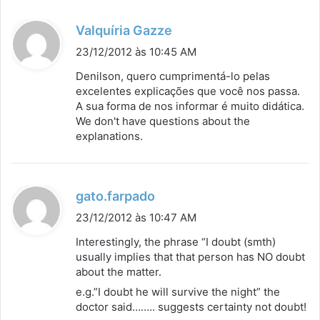
d
Valquíria Gazze
i
23/12/2012 às 10:45 AM
s
Denilson, quero cumprimentá-lo pelas
s
excelentes explicações que você nos passa.
A sua forma de nos informar é muito didática.
e
We don't have questions about the
:
explanations.
d
gato.farpado
i
23/12/2012 às 10:47 AM
s
Interestingly, the phrase “I doubt (smth)
s
usually implies that that person has NO doubt
about the matter.
e
:
e.g.”I doubt he will survive the night” the
doctor said…….. suggests certainty not doubt!