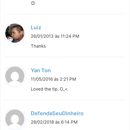
😉
d
Luiz
i
26/01/2013 às 11:24 PM
s
Thanks
s
e
:
d
Yan Ton
i
11/05/2016 às 2:21 PM
s
Loved the tip. O_<
s
e
:
d
DefendaSeuDinheiro
i
28/02/2018 às 6:14 PM
s