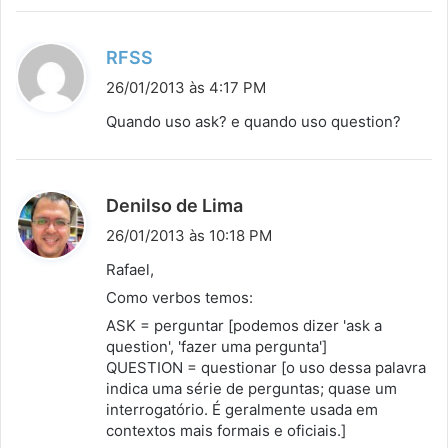
d
RFSS
i
26/01/2013 às 4:17 PM
s
Quando uso ask? e quando uso question?
s
e
:
d
Denilso de Lima
i
26/01/2013 às 10:18 PM
s
Rafael,
s
Como verbos temos:
e
ASK = perguntar [podemos dizer 'ask a
:
question', 'fazer uma pergunta']
QUESTION = questionar [o uso dessa palavra
indica uma série de perguntas; quase um
interrogatório. É geralmente usada em
contextos mais formais e oficiais.]