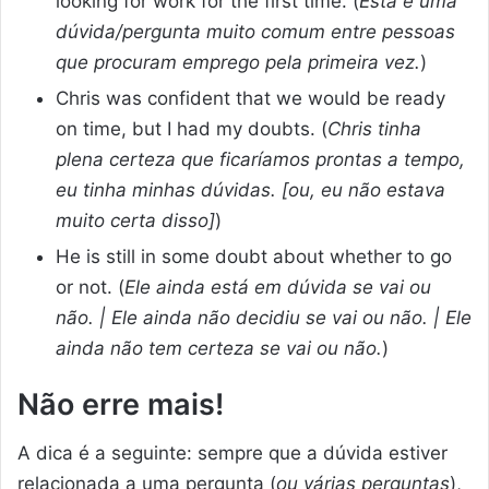
looking for work for the first time. (
Esta é uma
dúvida/pergunta muito comum entre pessoas
que procuram emprego pela primeira vez.
)
Chris was confident that we would be ready
on time, but I had my doubts. (
Chris tinha
plena certeza que ficaríamos prontas a tempo,
eu tinha minhas dúvidas. [ou, eu não estava
muito certa disso]
)
He is still in some doubt about whether to go
or not. (
Ele ainda está em dúvida se vai ou
não. | Ele ainda não decidiu se vai ou não. | Ele
ainda não tem certeza se vai ou não.
)
Não erre mais!
A dica é a seguinte: sempre que a dúvida estiver
relacionada a uma pergunta (
ou várias perguntas
),