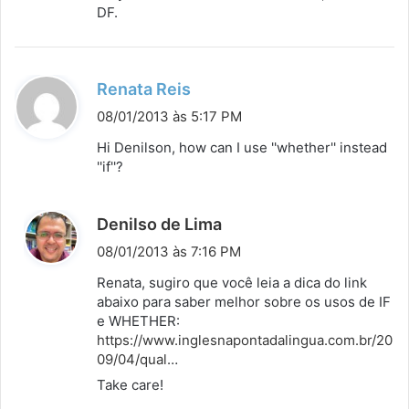
DF.
:
d
Renata Reis
i
08/01/2013 às 5:17 PM
s
Hi Denilson, how can I use ''whether'' instead
s
''if''?
e
:
d
Denilso de Lima
i
08/01/2013 às 7:16 PM
s
Renata, sugiro que você leia a dica do link
s
abaixo para saber melhor sobre os usos de IF
e WHETHER:
e
https://www.inglesnapontadalingua.com.br/20
:
09/04/qual
…
Take care!