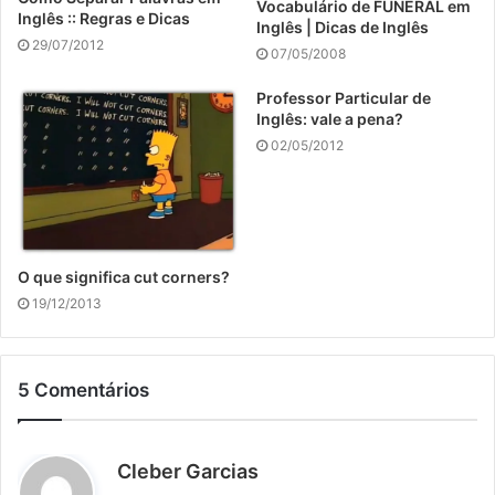
Vocabulário de FUNERAL em
Inglês :: Regras e Dicas
Inglês | Dicas de Inglês
29/07/2012
07/05/2008
Professor Particular de
Inglês: vale a pena?
02/05/2012
O que significa cut corners?
19/12/2013
5 Comentários
d
Cleber Garcias