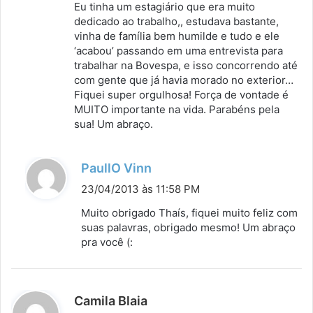
Eu tinha um estagiário que era muito
dedicado ao trabalho,, estudava bastante,
vinha de família bem humilde e tudo e ele
‘acabou’ passando em uma entrevista para
trabalhar na Bovespa, e isso concorrendo até
com gente que já havia morado no exterior…
Fiquei super orgulhosa! Força de vontade é
MUITO importante na vida. Parabéns pela
sua! Um abraço.
d
PaullO Vinn
i
23/04/2013 às 11:58 PM
s
Muito obrigado Thaís, fiquei muito feliz com
s
suas palavras, obrigado mesmo! Um abraço
pra você (:
e
:
d
Camila Blaia