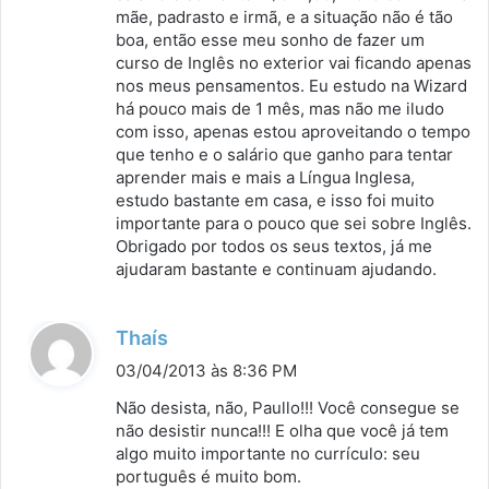
mãe, padrasto e irmã, e a situação não é tão
boa, então esse meu sonho de fazer um
curso de Inglês no exterior vai ficando apenas
nos meus pensamentos. Eu estudo na Wizard
há pouco mais de 1 mês, mas não me iludo
com isso, apenas estou aproveitando o tempo
que tenho e o salário que ganho para tentar
aprender mais e mais a Língua Inglesa,
estudo bastante em casa, e isso foi muito
importante para o pouco que sei sobre Inglês.
Obrigado por todos os seus textos, já me
ajudaram bastante e continuam ajudando.
d
Thaís
i
03/04/2013 às 8:36 PM
s
Não desista, não, Paullo!!! Você consegue se
s
não desistir nunca!!! E olha que você já tem
algo muito importante no currículo: seu
e
português é muito bom.
: