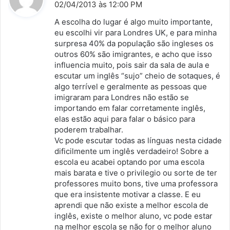
i
02/04/2013 às 12:00 PM
s
A escolha do lugar é algo muito importante,
s
eu escolhi vir para Londres UK, e para minha
surpresa 40% da população são ingleses os
e
outros 60% são imigrantes, e acho que isso
:
influencia muito, pois sair da sala de aula e
escutar um inglês “sujo” cheio de sotaques, é
algo terrível e geralmente as pessoas que
imigraram para Londres não estão se
importando em falar corretamente inglês,
elas estão aqui para falar o básico para
poderem trabalhar.
Vc pode escutar todas as línguas nesta cidade
dificilmente um inglês verdadeiro! Sobre a
escola eu acabei optando por uma escola
mais barata e tive o privilegio ou sorte de ter
professores muito bons, tive uma professora
que era insistente motivar a classe. E eu
aprendi que não existe a melhor escola de
inglês, existe o melhor aluno, vc pode estar
na melhor escola se não for o melhor aluno