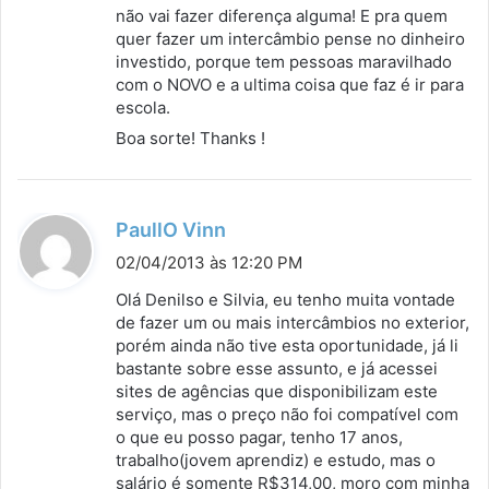
não vai fazer diferença alguma! E pra quem
quer fazer um intercâmbio pense no dinheiro
investido, porque tem pessoas maravilhado
com o NOVO e a ultima coisa que faz é ir para
escola.
Boa sorte! Thanks !
d
PaullO Vinn
i
02/04/2013 às 12:20 PM
s
Olá Denilso e Silvia, eu tenho muita vontade
s
de fazer um ou mais intercâmbios no exterior,
porém ainda não tive esta oportunidade, já li
e
bastante sobre esse assunto, e já acessei
:
sites de agências que disponibilizam este
serviço, mas o preço não foi compatível com
o que eu posso pagar, tenho 17 anos,
trabalho(jovem aprendiz) e estudo, mas o
salário é somente R$314,00, moro com minha