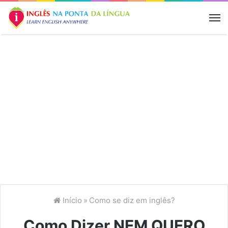
M
Início
»
Como se diz em inglês?
Como Dizer NEM QUERO