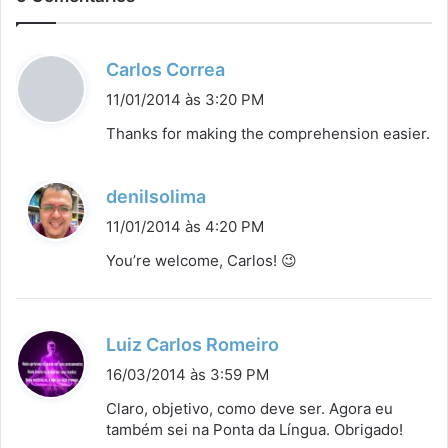
d
Carlos Correa
i
11/01/2014 às 3:20 PM
s
Thanks for making the comprehension easier.
s
e
d
denilsolima
:
i
11/01/2014 às 4:20 PM
s
You’re welcome, Carlos! 😉
s
e
:
d
Luiz Carlos Romeiro
i
16/03/2014 às 3:59 PM
s
Claro, objetivo, como deve ser. Agora eu
s
também sei na Ponta da Língua. Obrigado!