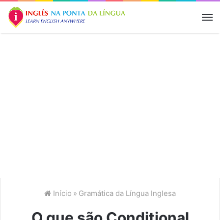
M
Início
»
Gramática da Língua Inglesa
O que são Conditional