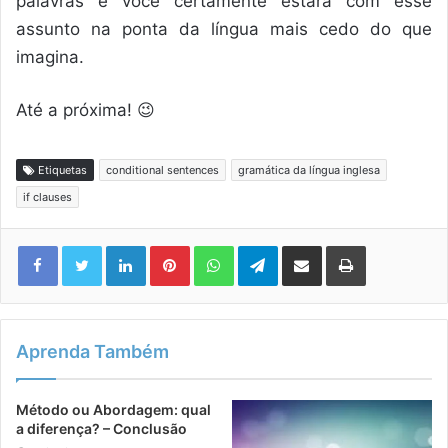
palavras e você certamente estará com esse
assunto na ponta da língua mais cedo do que
imagina.
Até a próxima! 😉
Etiquetas
conditional sentences
gramática da língua inglesa
if clauses
Linkedin
Pinterest
WhatsApp
Telegram
Compartilhar via e-mail
Imprimir
Aprenda Também
Método ou Abordagem: qual
a diferença? – Conclusão