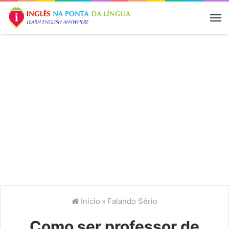
M
Início
»
Falando Sério
Como ser professor de