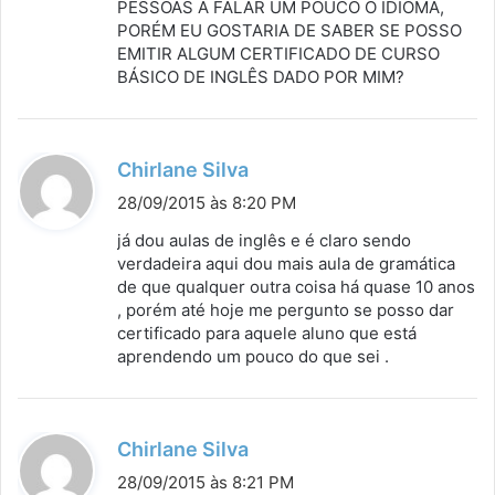
PESSOAS A FALAR UM POUCO O IDIOMA,
PORÉM EU GOSTARIA DE SABER SE POSSO
EMITIR ALGUM CERTIFICADO DE CURSO
BÁSICO DE INGLÊS DADO POR MIM?
d
Chirlane Silva
i
28/09/2015 às 8:20 PM
s
já dou aulas de inglês e é claro sendo
s
verdadeira aqui dou mais aula de gramática
de que qualquer outra coisa há quase 10 anos
e
, porém até hoje me pergunto se posso dar
:
certificado para aquele aluno que está
aprendendo um pouco do que sei .
d
Chirlane Silva
i
28/09/2015 às 8:21 PM