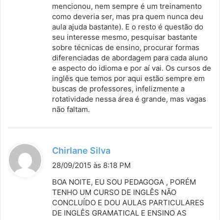
mencionou, nem sempre é um treinamento
como deveria ser, mas pra quem nunca deu
aula ajuda bastante). E o resto é questão do
seu interesse mesmo, pesquisar bastante
sobre técnicas de ensino, procurar formas
diferenciadas de abordagem para cada aluno
e aspecto do idioma e por aí vai. Os cursos de
inglês que temos por aqui estão sempre em
buscas de professores, infelizmente a
rotatividade nessa área é grande, mas vagas
não faltam.
d
Chirlane Silva
i
28/09/2015 às 8:18 PM
s
BOA NOITE, EU SOU PEDAGOGA , PORÉM
s
TENHO UM CURSO DE INGLÊS NÃO
CONCLUÍDO E DOU AULAS PARTICULARES
e
DE INGLÊS GRAMATICAL E ENSINO AS
: