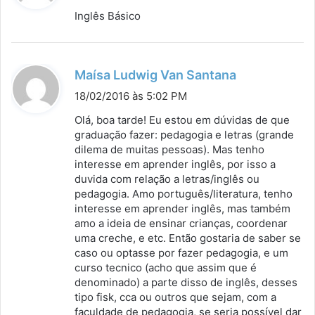
s
Inglês Básico
s
e
:
d
Maísa Ludwig Van Santana
i
18/02/2016 às 5:02 PM
s
Olá, boa tarde! Eu estou em dúvidas de que
s
graduação fazer: pedagogia e letras (grande
dilema de muitas pessoas). Mas tenho
e
interesse em aprender inglês, por isso a
:
duvida com relação a letras/inglês ou
pedagogia. Amo português/literatura, tenho
interesse em aprender inglês, mas também
amo a ideia de ensinar crianças, coordenar
uma creche, e etc. Então gostaria de saber se
caso ou optasse por fazer pedagogia, e um
curso tecnico (acho que assim que é
denominado) a parte disso de inglês, desses
tipo fisk, cca ou outros que sejam, com a
faculdade de pedagogia, se seria possível dar