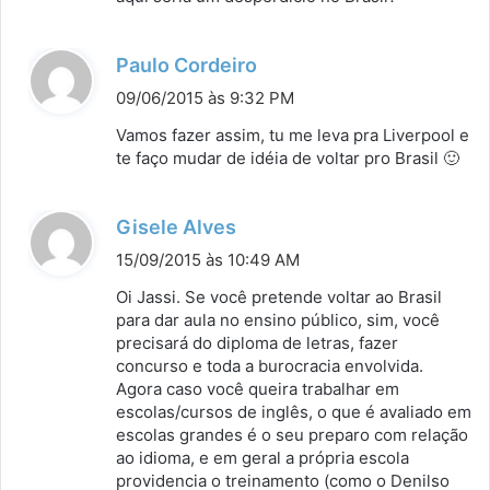
d
Paulo Cordeiro
i
09/06/2015 às 9:32 PM
s
Vamos fazer assim, tu me leva pra Liverpool e
s
te faço mudar de idéia de voltar pro Brasil 🙂
e
:
d
Gisele Alves
i
15/09/2015 às 10:49 AM
s
Oi Jassi. Se você pretende voltar ao Brasil
s
para dar aula no ensino público, sim, você
precisará do diploma de letras, fazer
e
concurso e toda a burocracia envolvida.
:
Agora caso você queira trabalhar em
escolas/cursos de inglês, o que é avaliado em
escolas grandes é o seu preparo com relação
ao idioma, e em geral a própria escola
providencia o treinamento (como o Denilso