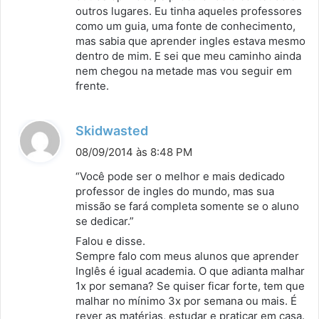
outros lugares. Eu tinha aqueles professores
como um guia, uma fonte de conhecimento,
mas sabia que aprender ingles estava mesmo
dentro de mim. E sei que meu caminho ainda
nem chegou na metade mas vou seguir em
frente.
d
Skidwasted
i
08/09/2014 às 8:48 PM
s
“Você pode ser o melhor e mais dedicado
s
professor de ingles do mundo, mas sua
missão se fará completa somente se o aluno
e
se dedicar.”
:
Falou e disse.
Sempre falo com meus alunos que aprender
Inglês é igual academia. O que adianta malhar
1x por semana? Se quiser ficar forte, tem que
malhar no mínimo 3x por semana ou mais. É
rever as matérias, estudar e praticar em casa.