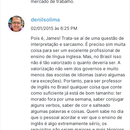
mercado de trabalho.
d
denilsolima
i
02/01/2015 às 6:25 PM
s
Pois é, James! Trata-se aí de uma questão de
s
interpretação e sarcasmo. É preciso sim muita
coisa para ser um excelente profissional de
e
ensino de língua inglesa. Mas, no Brasil isso
:
não é tão valorizado o quanto deveria ser. A
valorização não vem dos governos e muito
menos das escolas de idiomas (salvo algumas
rara exceções). Portanto, para ser professor
de inglês no Brasil qualquer coisa que conte
como suficiente já está de bom tamanho: ter
morado fora por uma semana, saber conjugar
alguns verbos, saber de cor e salteado
algumas palavras e coisas. Quem sabe no dia
que o pessoal acordar e ver que o ensino de
inglês é algo extremamente sério, os
requisitos não sejam maiores e mais técnicos