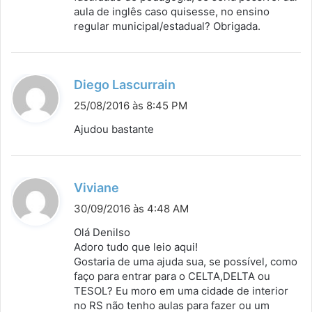
aula de inglês caso quisesse, no ensino
regular municipal/estadual? Obrigada.
d
Diego Lascurrain
i
25/08/2016 às 8:45 PM
s
Ajudou bastante
s
e
:
d
Viviane
i
30/09/2016 às 4:48 AM
s
Olá Denilso
s
Adoro tudo que leio aqui!
Gostaria de uma ajuda sua, se possível, como
e
faço para entrar para o CELTA,DELTA ou
:
TESOL? Eu moro em uma cidade de interior
no RS não tenho aulas para fazer ou um