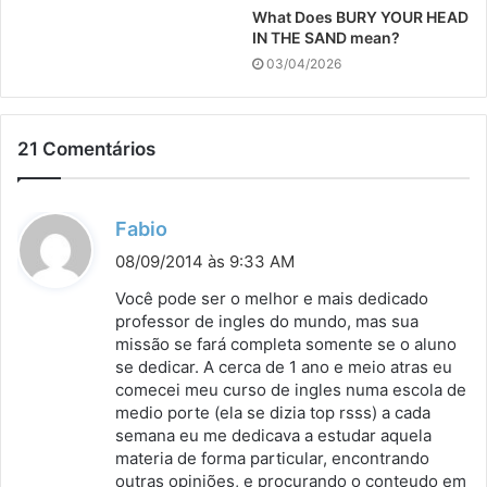
What Does BURY YOUR HEAD
IN THE SAND mean?
03/04/2026
21 Comentários
d
Fabio
i
08/09/2014 às 9:33 AM
s
Você pode ser o melhor e mais dedicado
s
professor de ingles do mundo, mas sua
missão se fará completa somente se o aluno
e
se dedicar. A cerca de 1 ano e meio atras eu
:
comecei meu curso de ingles numa escola de
medio porte (ela se dizia top rsss) a cada
semana eu me dedicava a estudar aquela
materia de forma particular, encontrando
outras opiniões, e procurando o conteudo em