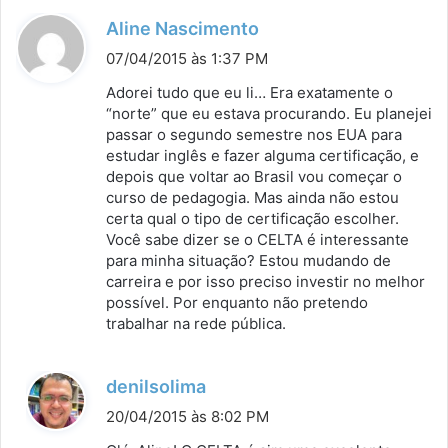
d
Aline Nascimento
i
07/04/2015 às 1:37 PM
s
Adorei tudo que eu li… Era exatamente o
s
“norte” que eu estava procurando. Eu planejei
passar o segundo semestre nos EUA para
e
estudar inglês e fazer alguma certificação, e
:
depois que voltar ao Brasil vou começar o
curso de pedagogia. Mas ainda não estou
certa qual o tipo de certificação escolher.
Você sabe dizer se o CELTA é interessante
para minha situação? Estou mudando de
carreira e por isso preciso investir no melhor
possível. Por enquanto não pretendo
trabalhar na rede pública.
d
denilsolima
i
20/04/2015 às 8:02 PM
s