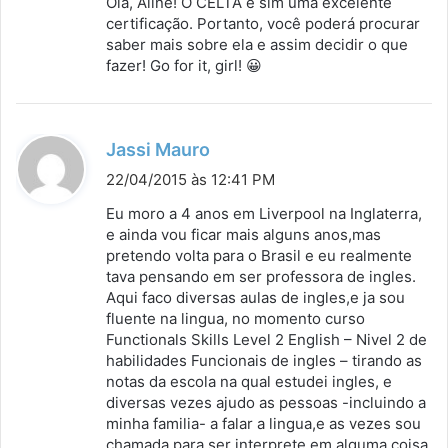
Olá, Aline! O CELTA é sim uma excelente
s
certificação. Portanto, você poderá procurar
saber mais sobre ela e assim decidir o que
e
fazer! Go for it, girl! 😀
:
d
Jassi Mauro
i
22/04/2015 às 12:41 PM
s
Eu moro a 4 anos em Liverpool na Inglaterra,
s
e ainda vou ficar mais alguns anos,mas
pretendo volta para o Brasil e eu realmente
e
tava pensando em ser professora de ingles.
:
Aqui faco diversas aulas de ingles,e ja sou
fluente na lingua, no momento curso
Functionals Skills Level 2 English – Nivel 2 de
habilidades Funcionais de ingles – tirando as
notas da escola na qual estudei ingles, e
diversas vezes ajudo as pessoas -incluindo a
minha familia- a falar a lingua,e as vezes sou
chamada para ser interprete em alguma coisa