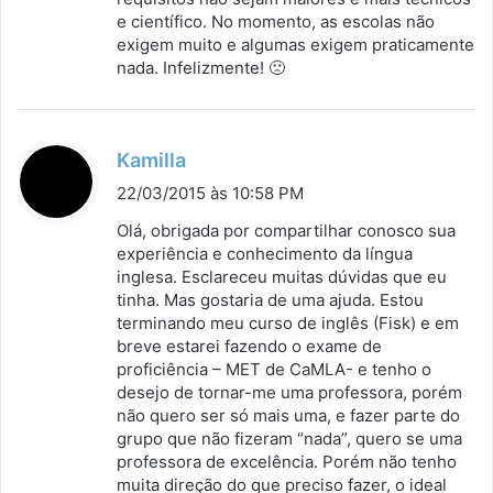
e científico. No momento, as escolas não
exigem muito e algumas exigem praticamente
nada. Infelizmente! 🙁
d
Kamilla
i
22/03/2015 às 10:58 PM
s
Olá, obrigada por compartilhar conosco sua
s
experiência e conhecimento da língua
inglesa. Esclareceu muitas dúvidas que eu
e
tinha. Mas gostaria de uma ajuda. Estou
:
terminando meu curso de inglês (Fisk) e em
breve estarei fazendo o exame de
proficiência – MET de CaMLA- e tenho o
desejo de tornar-me uma professora, porém
não quero ser só mais uma, e fazer parte do
grupo que não fizeram “nada”, quero se uma
professora de excelência. Porém não tenho
muita direção do que preciso fazer, o ideal