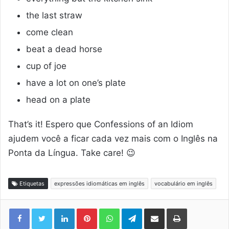
the last straw
come clean
beat a dead horse
cup of joe
have a lot on one’s plate
head on a plate
That’s it! Espero que Confessions of an Idiom
ajudem você a ficar cada vez mais com o Inglês na
Ponta da Língua. Take care! 😉
Etiquetas
expressões idiomáticas em inglês
vocabulário em inglês
Linkedin
Pinterest
WhatsApp
Telegram
Compartilhar via e-mail
Imprimir