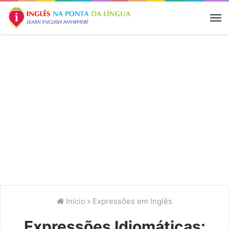
M
Início
»
Expressões em Inglês
Expressões Idiomáticas: