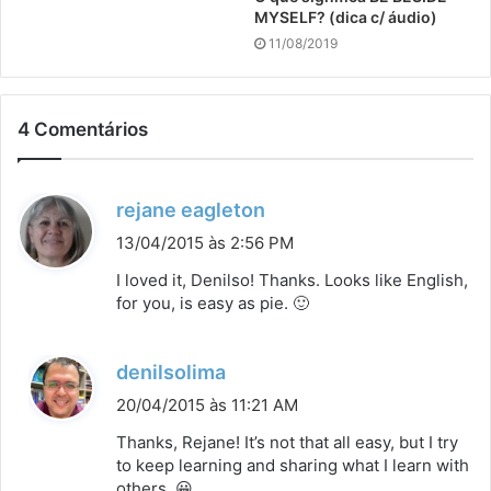
MYSELF? (dica c/ áudio)
11/08/2019
4 Comentários
d
rejane eagleton
i
13/04/2015 às 2:56 PM
s
I loved it, Denilso! Thanks. Looks like English,
s
for you, is easy as pie. 🙂
e
:
d
denilsolima
i
20/04/2015 às 11:21 AM
s
Thanks, Rejane! It’s not that all easy, but I try
s
to keep learning and sharing what I learn with
others. 😀
e