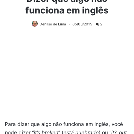
funciona em inglês
Denilso de Lima
05/08/2015
2
Para dizer que algo não funciona em inglês, você
pode dizer “
it’s broken
” (
está quebrado
) ou “
it’s out