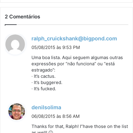
2 Comentários
d
ralph_cruickshank@bigpond.com
i
05/08/2015 às 9:53 PM
s
Uma boa lista. Aqui seguem algumas outras
s
expressões por “não funciona” ou “está
estragado”:
e
· It’s cactus.
:
· It’s buggered.
· It’s fucked.
d
denilsolima
i
06/08/2015 às 8:56 AM
s
Thanks for that, Ralph! I”have those on the list
s
as well! 🙂