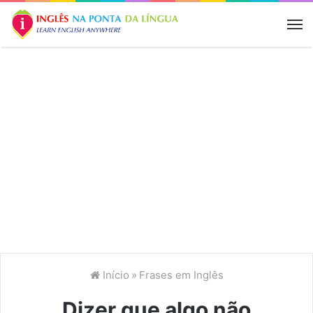
M
Início
»
Frases em Inglês
Dizer que algo não