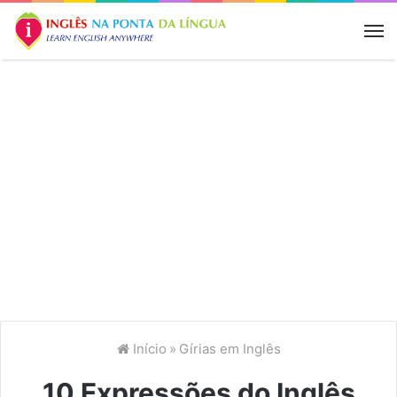
M
Início
»
Gírias em Inglês
10 Expressões do Inglês