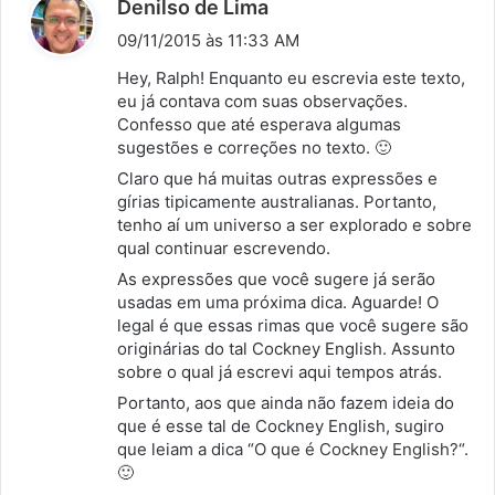
d
Denilso de Lima
i
09/11/2015 às 11:33 AM
s
Hey, Ralph! Enquanto eu escrevia este texto,
s
eu já contava com suas observações.
Confesso que até esperava algumas
e
sugestões e correções no texto. 🙂
:
Claro que há muitas outras expressões e
gírias tipicamente australianas. Portanto,
tenho aí um universo a ser explorado e sobre
qual continuar escrevendo.
As expressões que você sugere já serão
usadas em uma próxima dica. Aguarde! O
legal é que essas rimas que você sugere são
originárias do tal Cockney English. Assunto
sobre o qual já escrevi aqui tempos atrás.
Portanto, aos que ainda não fazem ideia do
que é esse tal de Cockney English, sugiro
que leiam a dica “
O que é Cockney English?
“.
🙂