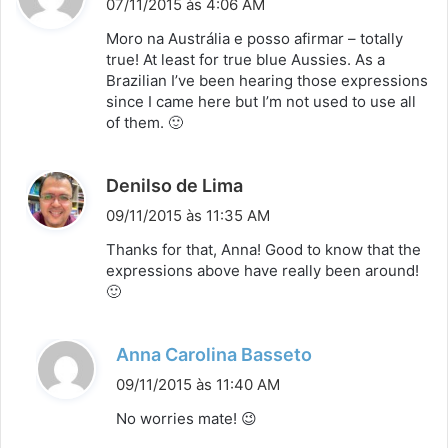
07/11/2015 às 4:06 AM
s
Moro na Austrália e posso afirmar – totally
s
true! At least for true blue Aussies. As a
Brazilian I’ve been hearing those expressions
e
since I came here but I’m not used to use all
:
of them. 🙂
d
Denilso de Lima
i
09/11/2015 às 11:35 AM
s
Thanks for that, Anna! Good to know that the
s
expressions above have really been around!
🙂
e
:
d
Anna Carolina Basseto
i
09/11/2015 às 11:40 AM
s
No worries mate! 😉
s