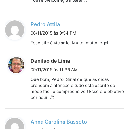
You’re welcome, Bárbara! 🙂
s
e
:
d
Pedro Attila
i
06/11/2015 às 9:54 PM
s
Esse site é viciante. Muito, muito legal.
s
e
d
Denilso de Lima
:
i
09/11/2015 às 11:36 AM
s
Que bom, Pedro! Sinal de que as dicas
s
prendem a atenção e tudo está escrito de
modo fácil e compreensível! Esse é o objetivo
e
por aqui! 🙂
:
d
Anna Carolina Basseto
i