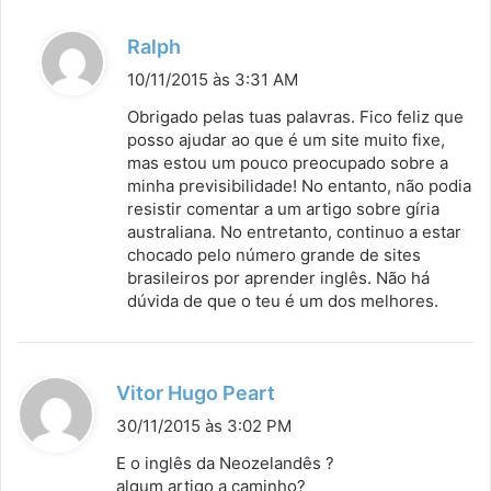
d
Ralph
i
10/11/2015 às 3:31 AM
s
Obrigado pelas tuas palavras. Fico feliz que
s
posso ajudar ao que é um site muito fixe,
mas estou um pouco preocupado sobre a
e
minha previsibilidade! No entanto, não podia
:
resistir comentar a um artigo sobre gíria
australiana. No entretanto, continuo a estar
chocado pelo número grande de sites
brasileiros por aprender inglês. Não há
dúvida de que o teu é um dos melhores.
d
Vitor Hugo Peart
i
30/11/2015 às 3:02 PM
s
E o inglês da Neozelandês ?
s
algum artigo a caminho?