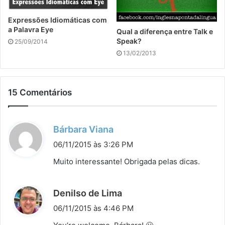
Expressões Idiomáticas com
a Palavra Eye
Qual a diferença entre Talk e
Speak?
25/09/2014
13/02/2013
15 Comentários
d
Bárbara Viana
i
06/11/2015 às 3:26 PM
s
Muito interessante! Obrigada pelas dicas.
s
e
d
Denilso de Lima
:
i
06/11/2015 às 4:46 PM
s