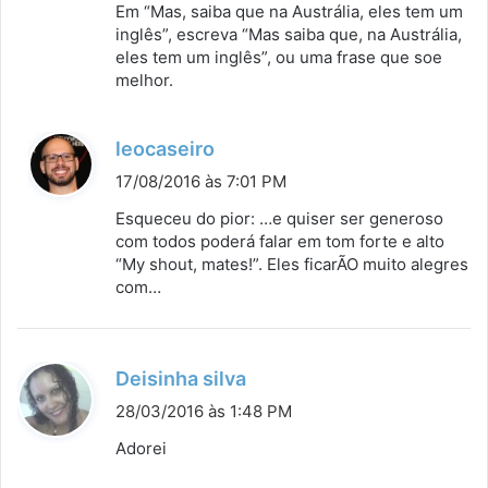
Em “Mas, saiba que na Austrália, eles tem um
inglês”, escreva “Mas saiba que, na Austrália,
eles tem um inglês”, ou uma frase que soe
melhor.
d
leocaseiro
i
17/08/2016 às 7:01 PM
s
Esqueceu do pior: …e quiser ser generoso
s
com todos poderá falar em tom forte e alto
“My shout, mates!”. Eles ficarÃO muito alegres
e
com…
:
d
Deisinha silva
i
28/03/2016 às 1:48 PM
s
Adorei
s