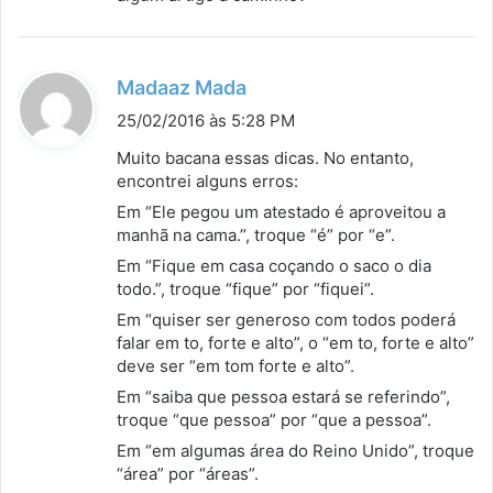
e
:
d
Madaaz Mada
i
25/02/2016 às 5:28 PM
s
Muito bacana essas dicas. No entanto,
s
encontrei alguns erros:
e
Em “Ele pegou um atestado é aproveitou a
:
manhã na cama.”, troque “é” por “e”.
Em “Fique em casa coçando o saco o dia
todo.”, troque “fique” por “fiquei”.
Em “quiser ser generoso com todos poderá
falar em to, forte e alto”, o “em to, forte e alto”
deve ser “em tom forte e alto”.
Em “saiba que pessoa estará se referindo”,
troque “que pessoa” por “que a pessoa”.
Em “em algumas área do Reino Unido”, troque
“área” por “áreas”.