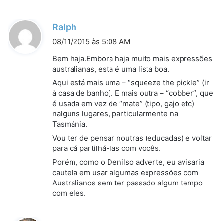
e
:
d
Ralph
i
08/11/2015 às 5:08 AM
s
Bem haja.Embora haja muito mais expressões
s
australianas, esta é uma lista boa.
e
Aqui está mais uma – “squeeze the pickle” (ir
:
à casa de banho). E mais outra – “cobber”, que
é usada em vez de “mate” (tipo, gajo etc)
nalguns lugares, particularmente na
Tasmánia.
Vou ter de pensar noutras (educadas) e voltar
para cá partilhá-las com vocês.
Porém, como o Denilso adverte, eu avisaria
cautela em usar algumas expressões com
Australianos sem ter passado algum tempo
com eles.