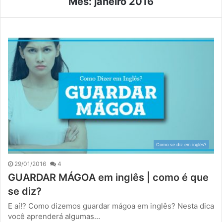
Mês:
janeiro 2016
Como se diz em inglês?
29/01/2016
4
GUARDAR MÁGOA em inglês | como é que
se diz?
E aí!? Como dizemos guardar mágoa em inglês? Nesta dica
você aprenderá algumas…