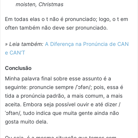
moisten, Christmas
Em todas elas o t não é pronunciado; logo, o t em
often também não deve ser pronunciado.
» Leia também:
A Diferença na Pronúncia de CAN
e CAN’T
Conclusão
Minha palavra final sobre esse assunto é a
seguinte: pronuncie sempre
/
ˈɔfən
/
; pois, essa é
tida a pronúncia padrão, a mais comum, a mais
aceita. Embora seja possível ouvir e até dizer
/
ˈɔftən
/
, tudo indica que muita gente ainda não
gosta muito dela.
Ou seja, é a mesma situação que temos com