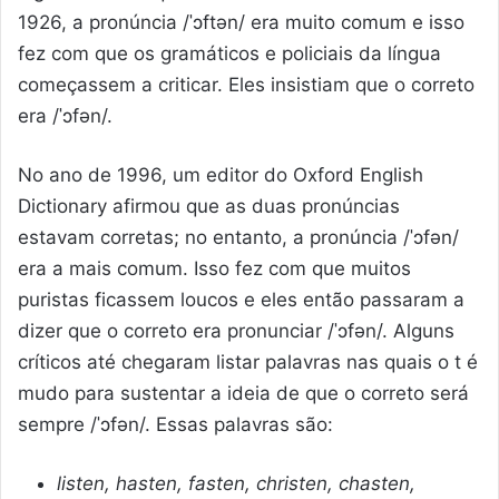
1926, a pronúncia
/
ˈɔftən
/
era muito comum e isso
fez com que os gramáticos e policiais da língua
começassem a criticar. Eles insistiam que o correto
era
/
ˈɔfən
/
.
No ano de 1996, um editor do Oxford English
Dictionary afirmou que as duas pronúncias
estavam corretas; no entanto, a pronúncia
/
ˈɔfən
/
era a mais comum. Isso fez com que muitos
puristas ficassem loucos e eles então passaram a
dizer que o correto era pronunciar
/
ˈɔfən
/
. Alguns
críticos até chegaram listar palavras nas quais o t é
mudo para sustentar a ideia de que o correto será
sempre
/
ˈɔfən
/
. Essas palavras são:
listen, hasten, fasten, christen, chasten,