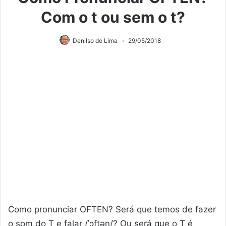
Com o t ou sem o t?
Denilso de Lima
29/05/2018
Como pronunciar OFTEN? Será que temos de fazer
o som do T e falar
/
ˈɔftən
/
? Ou será que o T é