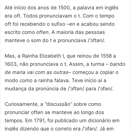
Até início dos anos de 1500, a palavra em inglês
era
oft
. Todos pronunciavam o t. Com o tempo
oft
foi recebendo o sufixo
–en
e acabou sendo
escrito como
often
. A maioria das pessoas
manteve o som do t e pronunciava
/
ˈɔftən
/
.
Mas, a Rainha Elizabeth I, que reinou de 1558 a
1603, não pronunciava o t. Assim, a turma –
bando
de maria vai com as outras
– começou a copiar o
modo como a rainha falava. Teve início aí a
mudança da pronúncia de
/
ˈɔftən
/
para
/
ˈɔfən
/.
Curiosamente, a “discussão” sobre como
pronunciar often se manteve ao longo dos
tempos. Em 1791, foi publicado um dicionário em
inglês dizendo que o correto era
/
ˈɔfən
/
. Já em