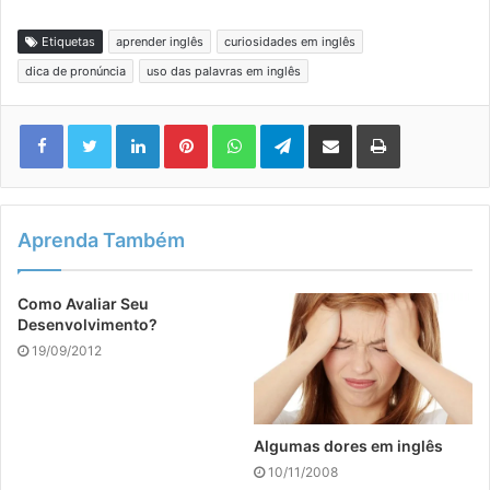
Etiquetas
aprender inglês
curiosidades em inglês
dica de pronúncia
uso das palavras em inglês
Linkedin
Pinterest
WhatsApp
Telegram
Compartilhar via e-mail
Imprimir
Aprenda Também
Como Avaliar Seu
Desenvolvimento?
19/09/2012
Algumas dores em inglês
10/11/2008