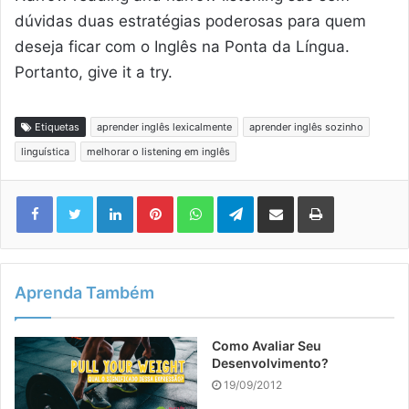
dúvidas duas estratégias poderosas para quem
deseja ficar com o Inglês na Ponta da Língua.
Portanto, give it a try.
Etiquetas
aprender inglês lexicalmente
aprender inglês sozinho
linguística
melhorar o listening em inglês
Linkedin
Pinterest
WhatsApp
Telegram
Compartilhar via e-mail
Imprimir
Aprenda Também
Como Avaliar Seu
Desenvolvimento?
19/09/2012