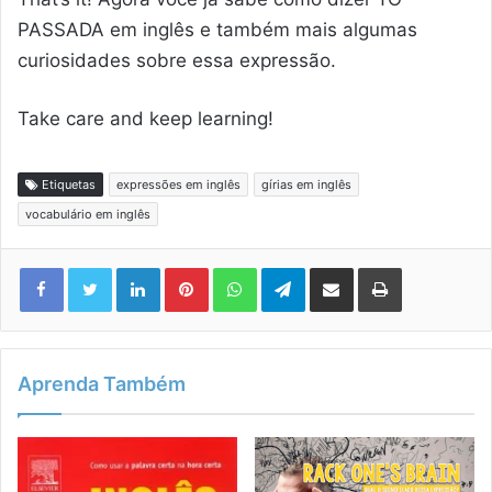
PASSADA em inglês e também mais algumas
curiosidades sobre essa expressão.
Take care and keep learning!
Etiquetas
expressões em inglês
gírias em inglês
vocabulário em inglês
Linkedin
Pinterest
WhatsApp
Telegram
Compartilhar via e-mail
Imprimir
Aprenda Também