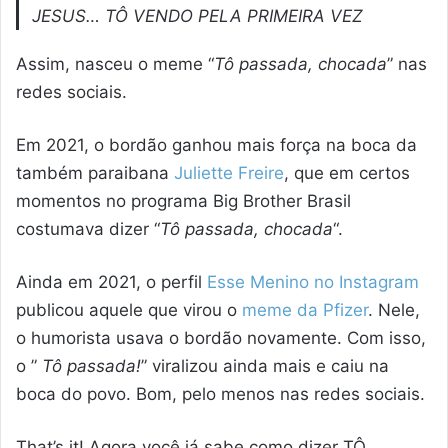
JESUS… TÔ VENDO PELA PRIMEIRA VEZ
Assim, nasceu o meme “
Tô passada, chocada
” nas
redes sociais.
Em 2021, o bordão ganhou mais força na boca da
também paraibana
Juliette Freire
, que em certos
momentos no programa Big Brother Brasil
costumava dizer “
Tô passada, chocada
“.
Ainda em 2021, o perfil
Esse Menino no Instagram
publicou aquele que virou o
meme da Pfizer
. Nele,
o humorista usava o bordão novamente. Com isso,
o ”
Tô passada!
” viralizou ainda mais e caiu na
boca do povo. Bom, pelo menos nas redes sociais.
That’s it! Agora você já sabe como dizer TÔ