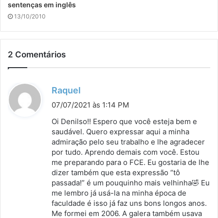
sentenças em inglês
13/10/2010
2 Comentários
d
Raquel
i
07/07/2021 às 1:14 PM
s
Oi Denilso!! Espero que você esteja bem e
s
saudável. Quero expressar aqui a minha
admiração pelo seu trabalho e lhe agradecer
e
por tudo. Aprendo demais com você. Estou
:
me preparando para o FCE. Eu gostaria de lhe
dizer também que esta expressão “tô
passada!” é um pouquinho mais velhinha🤣 Eu
me lembro já usá-la na minha época de
faculdade é isso já faz uns bons longos anos.
Me formei em 2006. A galera também usava