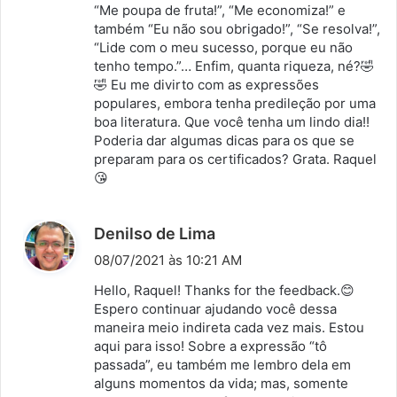
“Me poupa de fruta!”, “Me economiza!” e
também “Eu não sou obrigado!”, “Se resolva!”,
“Lide com o meu sucesso, porque eu não
tenho tempo.”… Enfim, quanta riqueza, né?🤣
🤣 Eu me divirto com as expressões
populares, embora tenha predileção por uma
boa literatura. Que você tenha um lindo dia!!
Poderia dar algumas dicas para os que se
preparam para os certificados? Grata. Raquel
😘
d
Denilso de Lima
i
08/07/2021 às 10:21 AM
s
Hello, Raquel! Thanks for the feedback.😊
s
Espero continuar ajudando você dessa
maneira meio indireta cada vez mais. Estou
e
aqui para isso! Sobre a expressão “tô
:
passada”, eu também me lembro dela em
alguns momentos da vida; mas, somente