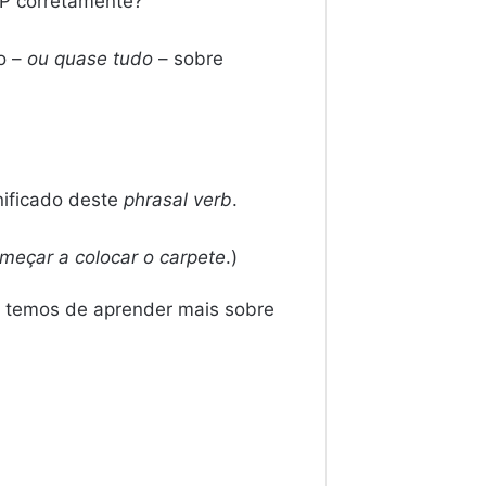
P corretamente?
o –
ou quase tudo
– sobre
nificado deste
phrasal verb
.
meçar a colocar o carpete
.)
e temos de aprender mais sobre