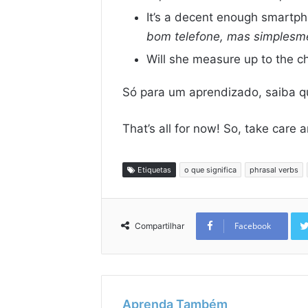
It’s a decent enough smartpho
bom telefone, mas simplesme
Will she measure up to the ch
Só para um aprendizado, saiba 
That’s all for now! So, take care 
Etiquetas
o que significa
phrasal verbs
Facebook
Compartilhar
Aprenda Também