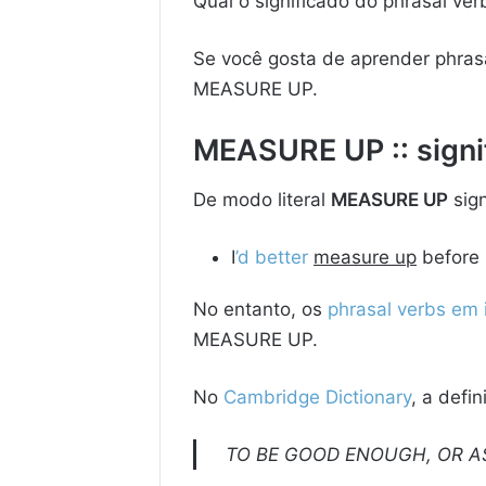
Qual o significado do phrasal 
Se você gosta de aprender phrasa
MEASURE UP.
MEASURE UP :: signi
De modo literal
MEASURE UP
sign
I
’d better
measure up
before I
No entanto, os
phrasal verbs em 
MEASURE UP.
No
Cambridge Dictionary
, a defi
TO BE GOOD ENOUGH, OR A