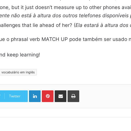
ne, but it just doesn’t measure up to other phones avail
nte não está à altura dos outros telefones disponíveis
allenges that lie ahead of her? (
Ela estará à altura dos
que o phrasal verb MATCH UP pode também ser usado 
and keep learning!
vocabulário em inglês
Linkedin
Pinterest
Compartilhar via e-mail
Imprimir
Twitter