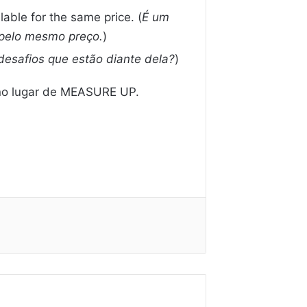
able for the same price. (
É um
 pelo mesmo preço.
)
 desafios que estão diante dela?
)
no lugar de MEASURE UP.