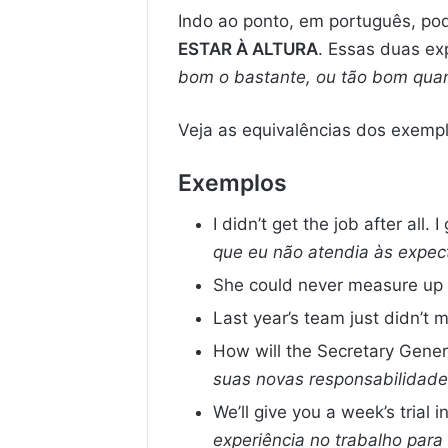
Indo ao ponto, em português, p
ESTAR À ALTURA
. Essas duas ex
bom o bastante, ou tão bom qua
Veja as equivalências dos exemp
Exemplos
I didn’t get the job after all. I
que eu não atendia às expect
She could never measure up t
Last year’s team just didn’t 
How will the Secretary Genera
suas novas responsabilidad
We’ll give you a week’s trial
experiência no trabalho par