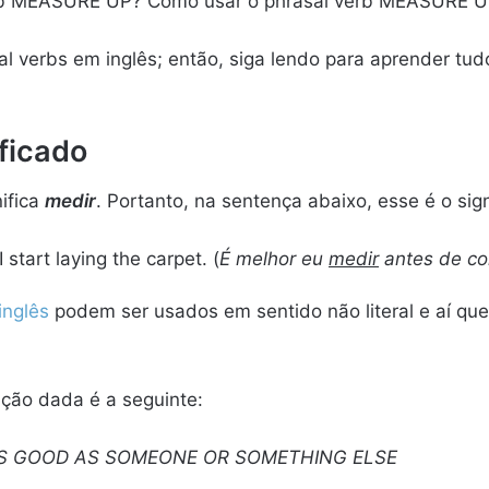
verb MEASURE UP? Como usar o phrasal verb MEASURE U
l verbs em inglês; então, siga lendo para aprender tud
ficado
ifica
medir
. Portanto, na sentença abaixo, esse é o sig
 start laying the carpet. (
É melhor eu
medir
antes de co
inglês
podem ser usados em sentido não literal e aí qu
nição dada é a seguinte:
S GOOD AS SOMEONE OR SOMETHING ELSE