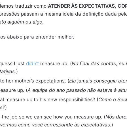
odemos traduzir como
ATENDER ÀS EXPECTATIVAS
,
CO
pressões passam a mesma ideia da definição dada pel
nto alguém ou algo
.
los abaixo para entender melhor.
 guess I just
didn’t
measure up. (
No final das contas, eu
ativas.
)
o her mother’s expectations. (
Ela jamais conseguia ate
measure up. (
A equipe do ano passado não estava à altu
l measure up to his new responsibilities? (
Como o Secr
es?
)
 in the job so we can see how you measure up. (
Nós dare
a vermos como você corresponde às expectativas.
)