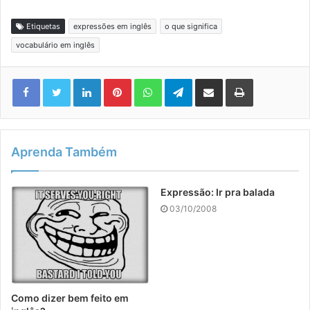
Etiquetas
expressões em inglês
o que significa
vocabulário em inglês
Linkedin
Pinterest
WhatsApp
Telegram
Compartilhar via e-mail
Imprimir
Aprenda Também
Expressão: Ir pra balada
03/10/2008
Como dizer bem feito em