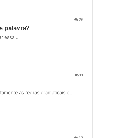
26
a palavra?
sar essa…
11
citamente as regras gramaticais é…
13