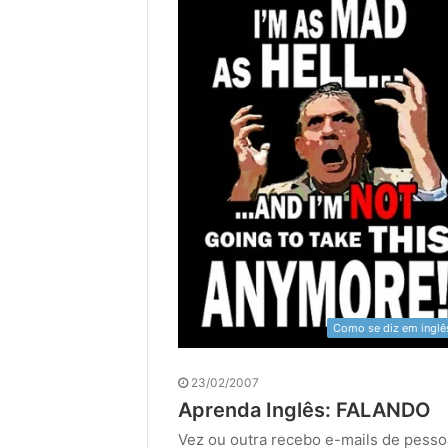
Como se diz em inglê
23/02/2007
Aprenda Inglês: FALANDO
Vez ou outra recebo e-mails de pes