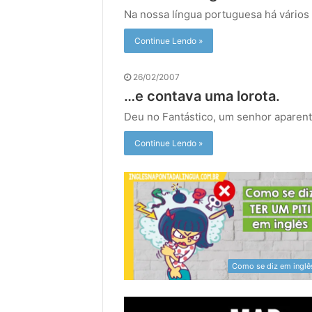
Na nossa língua portuguesa há vários
Continue Lendo »
26/02/2007
…e contava uma lorota.
Deu no Fantástico, um senhor aparen
Continue Lendo »
Como se diz em inglê