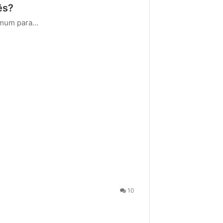
ês?
comum para…
10