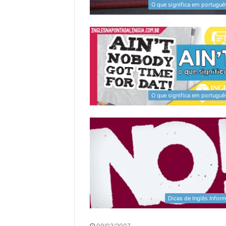
O que significa em portuguê
O que significa em portuguê
Dicas de Inglês Inform
09/02/2007