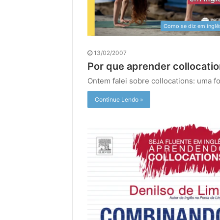
Como se diz em inglê
13/02/2007
Por que aprender collocati
Ontem falei sobre collocations: uma f
Continue Lendo »