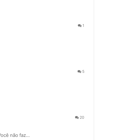
1
5
20
ocê não faz…