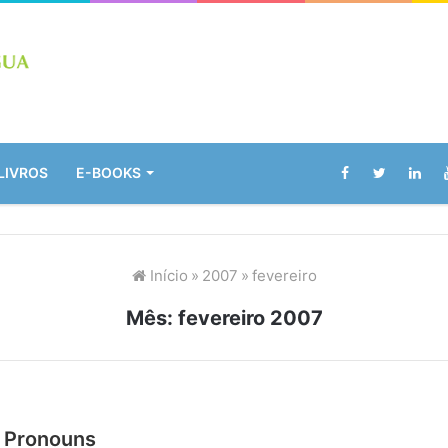
LIVROS
E-BOOKS
Início
»
2007
»
fevereiro
Mês:
fevereiro 2007
l Pronouns