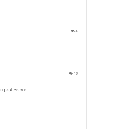
4
46
 ou professora…