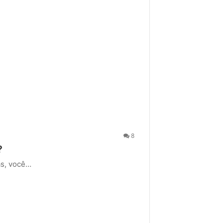
8
?
iás, você…