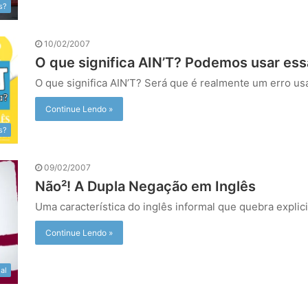
s?
10/02/2007
O que significa AIN’T? Podemos usar ess
O que significa AIN’T? Será que é realmente um erro u
Continue Lendo »
s?
09/02/2007
Não²! A Dupla Negação em Inglês
Uma característica do inglês informal que quebra expli
Continue Lendo »
al