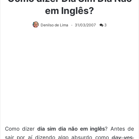
em Inglês?
Denilso de Lima
31/03/2007
3
Como dizer
dia sim dia não em inglês
? Antes de
sair por aí dizendo algo absurdo como
day yes,