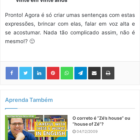
vinte em vinte anos
Pronto! Agora é só criar umas sentenças com estas
expressões, brincar com elas, falar em voz alta e
se acostumar. Nada tão complicado assim, não é
mesmo!? 🙂
Linkedin
Pinterest
WhatsApp
Telegram
Compartilhar via e-mail
Imprimir
Aprenda Também
O correto é “Zé’s house” ou
“house of Zé”?
04/12/2009