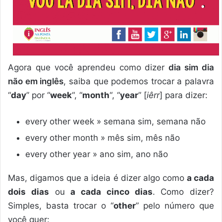
Agora que você aprendeu como dizer
dia sim dia
não em inglês
, saiba que podemos trocar a palavra
“
day
” por “
week
“, “
month
“, “
year
” [
iêrr
] para dizer:
every other week » semana sim, semana não
every other month » mês sim, mês não
every other year » ano sim, ano não
Mas, digamos que a ideia é dizer algo como
a cada
dois dias
ou
a cada cinco dias
. Como dizer?
Simples, basta trocar o “
other
” pelo número que
você quer: