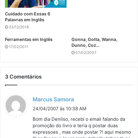
Cuidado com Essas 6
Palavras em Inglês
23/12/2018
Ferramentas em Inglês
Gonna, Gotta, Wanna,
Dunno, Coz…
17/02/2011
07/02/2007
3 Comentários
d
Marcus Samora
i
24/04/2007 às 10:38 AM
s
Bom dia Denilso, recebi o email falando da
s
promoção do livro e teria q postar duas
expressoes , mas onde postar ?! aqui mesmo
e