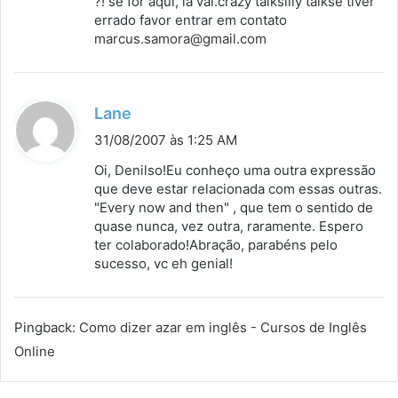
?! se for aqui, la vai.crazy talksilly talkse tiver
:
errado favor entrar em contato
marcus.samora@gmail.com
d
Lane
i
31/08/2007 às 1:25 AM
s
Oi, Denilso!Eu conheço uma outra expressão
s
que deve estar relacionada com essas outras.
"Every now and then" , que tem o sentido de
e
quase nunca, vez outra, raramente. Espero
:
ter colaborado!Abração, parabéns pelo
sucesso, vc eh genial!
Pingback:
Como dizer azar em inglês - Cursos de Inglês
Online