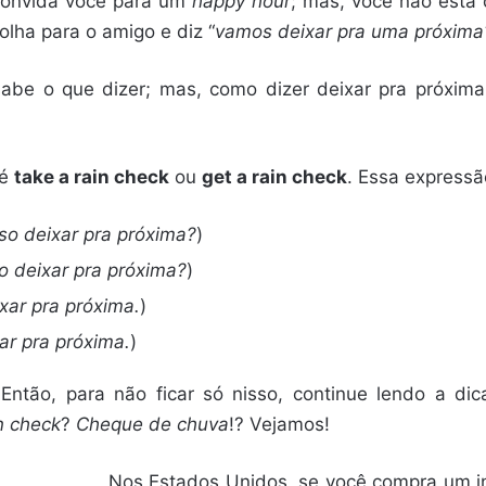
convida você para um
happy hour
; mas, você não está 
 olha para o amigo e diz “
vamos deixar pra uma próxima
abe o que dizer; mas, como dizer deixar pra próxima
 é
take a rain check
ou
get a rain check
. Essa express
so deixar pra próxima?
)
o deixar pra próxima?
)
xar pra próxima.
)
ar pra próxima.
)
tão, para não ficar só nisso, continue lendo a di
n check
?
Cheque de chuva
!? Vejamos!
Nos Estados Unidos, se você compra um in