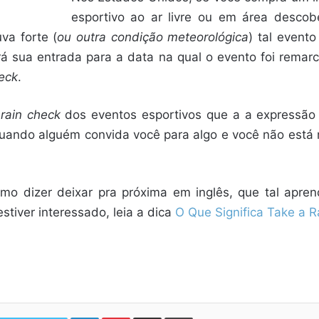
esportivo ao ar livre ou em área desco
va forte (
ou outra condição meteorológica
) tal event
rá sua entrada para a data na qual o evento foi remar
heck
.
e
rain check
dos eventos esportivos que a a expressão
quando alguém convida você para algo e você não está m
mo dizer deixar pra próxima em inglês, que tal apren
estiver interessado, leia a dica
O Que Significa Take a 
Linkedin
Pinterest
Compartilhar via e-mail
Imprimir