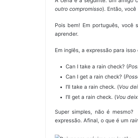
A cena é a seguinte: um amigo 
outro compromisso
). Então, você
Pois bem! Em português, você s
aprender.
Em inglês, a expressão para isso
Can I take a rain check? (
Pos
Can I get a rain check? (
Poss
I’ll take a rain check. (
Vou dei
I’ll get a rain check. (
Vou deix
Super simples, não é mesmo? En
expressão. Afinal, o que é um
rai