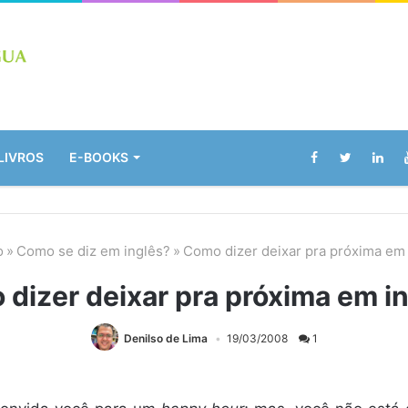
LIVROS
E-BOOKS
o
»
Como se diz em inglês?
»
Como dizer deixar pra próxima em 
dizer deixar pra próxima em i
Denilso de Lima
19/03/2008
1