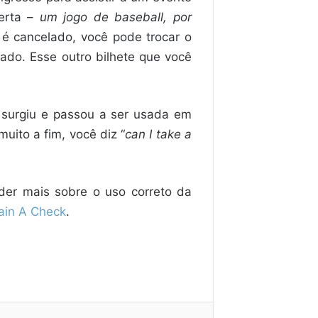
berta –
um jogo de baseball, por
o é cancelado, você pode trocar o
cado. Esse outro bilhete que você
 surgiu e passou a ser usada em
uito a fim, você diz “
can I take a
der mais sobre o uso correto da
Rain A Check
.