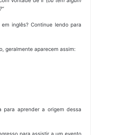
com vontade de ir (
ou tem algum
?
“
 em inglês? Continue lendo para
ão, geralmente aparecem assim:
ca para aprender a origem dessa
gresso para assistir a um evento