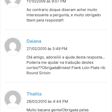
11/10/2009 às 9:07 PM
s
Ao contrario doque diseram achei muito
s
interessante a pergunta, e muito obrigado
tbem pela resposta!!!
e
:
d
Daiana
i
27/02/2010 às 5:49 PM
s
Olá amigo, adoreiiiii a ajuda desta resposta…
s
Poderia me ajudar na tradução destes
cortes??ObrigadaBrisket Flank Loin Plate rib
e
Round Sirloin
:
d
Thalita
i
28/03/2010 às 4:44 PM
s
Muito bacana gente!Obrigada pelas