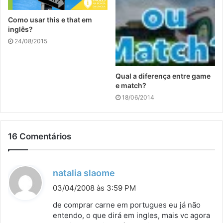
Como usar this e that em
inglês?
24/08/2015
Qual a diferença entre game
e match?
18/06/2014
16 Comentários
d
natalia slaome
i
03/04/2008 às 3:59 PM
s
de comprar carne em portugues eu já não
s
entendo, o que dirá em ingles, mais vc agora