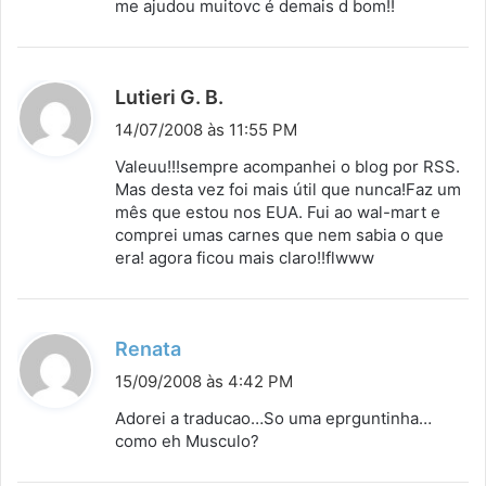
me ajudou muitovc é demais d bom!!
e
:
d
Lutieri G. B.
i
14/07/2008 às 11:55 PM
s
Valeuu!!!sempre acompanhei o blog por RSS.
s
Mas desta vez foi mais útil que nunca!Faz um
mês que estou nos EUA. Fui ao wal-mart e
e
comprei umas carnes que nem sabia o que
:
era! agora ficou mais claro!!flwww
d
Renata
i
15/09/2008 às 4:42 PM
s
Adorei a traducao…So uma eprguntinha…
s
como eh Musculo?
e