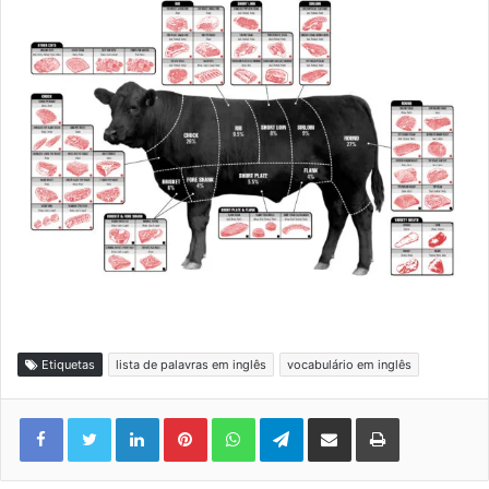
Etiquetas
lista de palavras em inglês
vocabulário em inglês
Linkedin
Pinterest
WhatsApp
Telegram
Compartilhar via e-mail
Imprimir