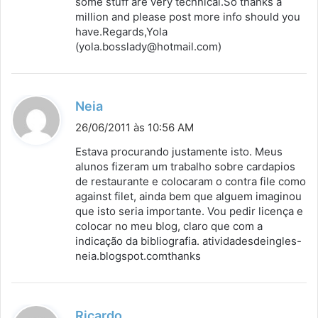
some stuff are very technical.So thanks a
million and please post more info should you
have.Regards,Yola
(yola.bosslady@hotmail.com)
d
Neia
i
26/06/2011 às 10:56 AM
s
Estava procurando justamente isto. Meus
s
alunos fizeram um trabalho sobre cardapios
de restaurante e colocaram o contra file como
e
against filet, ainda bem que alguem imaginou
:
que isto seria importante. Vou pedir licença e
colocar no meu blog, claro que com a
indicação da bibliografia. atividadesdeingles-
neia.blogspot.comthanks
d
Ricardo