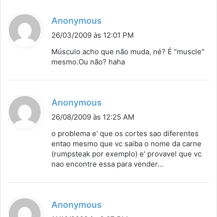
:
d
Anonymous
i
26/03/2009 às 12:01 PM
s
Músculo acho que não muda, né? É "muscle"
s
mesmo.Ou não? haha
e
:
d
Anonymous
i
26/08/2009 às 12:25 AM
s
o problema e' que os cortes sao diferentes
s
entao mesmo que vc saiba o nome da carne
(rumpsteak por exemplo) e' provavel que vc
e
nao encontre essa para vender…
:
d
Anonymous
i