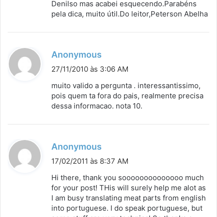
Denilso mas acabei esquecendo.Parabéns
pela dica, muito útil.Do leitor,Peterson Abelha
d
Anonymous
i
27/11/2010 às 3:06 AM
s
muito valido a pergunta . interessantissimo,
s
pois quem ta fora do pais, realmente precisa
dessa informacao. nota 10.
e
:
d
Anonymous
i
17/02/2011 às 8:37 AM
s
Hi there, thank you soooooooooooooo much
s
for your post! THis will surely help me alot as
I am busy translating meat parts from english
e
into portuguese. I do speak portuguese, but
: