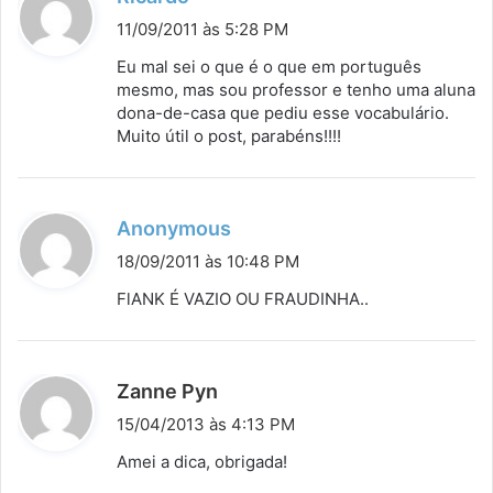
i
11/09/2011 às 5:28 PM
s
Eu mal sei o que é o que em português
s
mesmo, mas sou professor e tenho uma aluna
dona-de-casa que pediu esse vocabulário.
e
Muito útil o post, parabéns!!!!
:
d
Anonymous
i
18/09/2011 às 10:48 PM
s
FlANK É VAZIO OU FRAUDINHA..
s
e
:
d
Zanne Pyn
i
15/04/2013 às 4:13 PM
s
Amei a dica, obrigada!
s