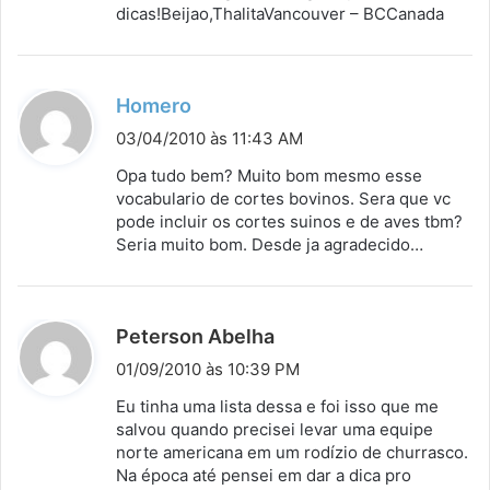
s
dicas!Beijao,ThalitaVancouver – BCCanada
e
:
d
Homero
i
03/04/2010 às 11:43 AM
s
Opa tudo bem? Muito bom mesmo esse
s
vocabulario de cortes bovinos. Sera que vc
pode incluir os cortes suinos e de aves tbm?
e
Seria muito bom. Desde ja agradecido…
:
d
Peterson Abelha
i
01/09/2010 às 10:39 PM
s
Eu tinha uma lista dessa e foi isso que me
s
salvou quando precisei levar uma equipe
norte americana em um rodízio de churrasco.
e
Na época até pensei em dar a dica pro
: