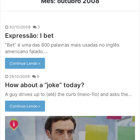
Mês:
outubro 2008
30/10/2008
3
Expressão: I bet
“Bet” é uma das 600 palavras mais usadas no inglês
americano falado.…
Continue Lendo »
29/10/2008
9
How about a “joke” today?
A guy drives up to (até) the curb (meio-fio) and asks the…
Continue Lendo »