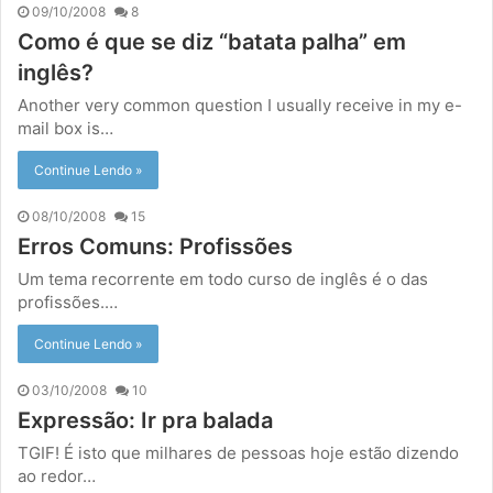
09/10/2008
8
Como é que se diz “batata palha” em
inglês?
Another very common question I usually receive in my e-
mail box is…
Continue Lendo »
08/10/2008
15
Erros Comuns: Profissões
Um tema recorrente em todo curso de inglês é o das
profissões.…
Continue Lendo »
03/10/2008
10
Expressão: Ir pra balada
TGIF! É isto que milhares de pessoas hoje estão dizendo
ao redor…