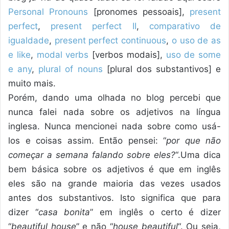
Personal Pronouns
[pronomes pessoais],
present
perfect
,
present perfect II
,
comparativo de
igualdade
,
present perfect continuous
,
o uso de as
e like
,
modal verbs
[verbos modais],
uso de some
e any
,
plural of nouns
[plural dos substantivos] e
muito mais.
Porém, dando uma olhada no blog percebi que
nunca falei nada sobre os adjetivos na língua
inglesa. Nunca mencionei nada sobre como usá-
los e coisas assim. Então pensei: “
por que não
começar a semana falando sobre eles?
“.Uma dica
bem básica sobre os adjetivos é que em inglês
eles são na grande maioria das vezes usados
antes dos substantivos. Isto significa que para
dizer “
casa bonita
” em inglês o certo é dizer
“
beautiful house
” e não “
house beautiful
“. Ou seja,