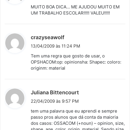
s
MUITO BOA DICA… ME AJUDOU MUITO EM
s
UM TRABALHO ESCOLAR!!!!! VALEU!!!!!
e
:
d
crazyseawolf
i
13/04/2009 às 11:24 PM
s
Tem uma regra que gosto de usar, o
s
OPSHACOM:op: opinionsha: Shapec: coloro:
originm: material
e
:
d
Juliana Bittencourt
i
22/04/2009 às 9:57 PM
s
tem uma palavra que eu aprendi e sempre
s
passo pros alunos que dá conta da maioria
dos casos: OSSACOM (+noun) – opinion, size,
e
shape, age, color, origin, material. Sendo size