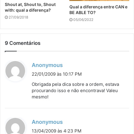
Shout at, Shout to, Shout
Qual a diferença entre CAN e
with: qual a diferença?
BE ABLE TO?
27/09/2018
05/06/2022
9 Comentários
d
Anonymous
i
22/01/2009 às 10:17 PM
s
Obrigada pela dica sobre a ordem, estava
s
procurando isso e não encontrava! Valeu
mesmo!
e
:
d
Anonymous
i
13/04/2009 às 4:23 PM