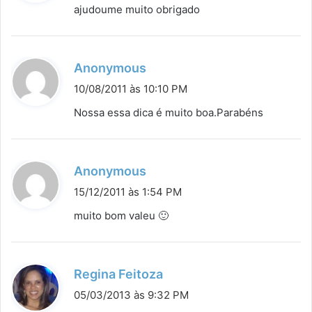
s
ajudoume muito obrigado
s
e
:
d
Anonymous
i
10/08/2011 às 10:10 PM
s
Nossa essa dica é muito boa.Parabéns
s
e
:
d
Anonymous
i
15/12/2011 às 1:54 PM
s
muito bom valeu 🙂
s
e
:
d
Regina Feitoza
i
05/03/2013 às 9:32 PM
s