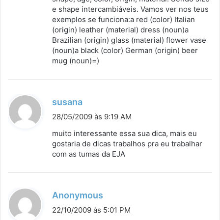
:
e shape intercambiáveis. Vamos ver nos teus
exemplos se funciona:a red (color) Italian
(origin) leather (material) dress (noun)a
Brazilian (origin) glass (material) flower vase
(noun)a black (color) German (origin) beer
mug (noun)=)
d
susana
i
28/05/2009 às 9:19 AM
s
muito interessante essa sua dica, mais eu
s
gostaria de dicas trabalhos pra eu trabalhar
com as tumas da EJA
e
:
d
Anonymous
i
22/10/2009 às 5:01 PM