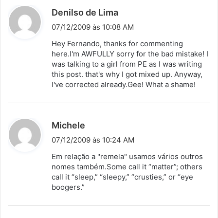
d
Denilso de Lima
i
07/12/2009 às 10:08 AM
s
Hey Fernando, thanks for commenting
s
here.I'm AWFULLY sorry for the bad mistake! I
was talking to a girl from PE as I was writing
e
this post. that's why I got mixed up. Anyway,
:
I've corrected already.Gee! What a shame!
d
Michele
i
07/12/2009 às 10:24 AM
s
Em relação a "remela" usamos vários outros
s
nomes também.Some call it “matter”; others
call it “sleep,” “sleepy,” “crusties,” or “eye
e
boogers.”
: