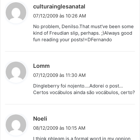
d
culturainglesanatal
i
07/12/2009 às 10:26 AM
s
No problem, Denilso.That must've been some
s
kind of Freudian slip, perhaps. ;)Always good
fun reading your posts!=DFernando
e
:
d
Lomm
i
07/12/2009 às 11:30 AM
s
Dingleberry foi nojento….Adorei o post…
s
Certos vocábulos ainda são vocábulos, certo?
e
:
d
Noeli
i
08/12/2009 às 10:15 AM
s
I think phlegm is a formal word,in my opnion