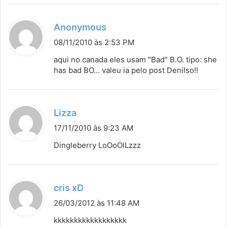
d
Anonymous
i
08/11/2010 às 2:53 PM
s
aqui no canada eles usam "Bad" B.O. tipo: she
s
has bad BO… valeu ia pelo post Denilso!!
e
:
d
Lizza
i
17/11/2010 às 9:23 AM
s
Dingleberry LoOoOlLzzz
s
e
:
d
cris xD
i
26/03/2012 às 11:48 AM
s
kkkkkkkkkkkkkkkkkk