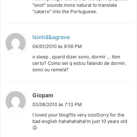
s
"snot" sounds more natural to translate
"catarro" into the Portuguese.
e
:
d
Isinhã&agrave
i
04/01/2010 às 9:56 PM
s
o sleep , querd dizer sono, dormir … tbm
s
certo? Como sei q estou falando de dormir,
sono ou remela?
e
:
d
Giopam
i
03/06/2010 às 7:13 PM
s
I loved your blog!!!Is very coolSorry for the
s
bad english hahahahahaI'm just 10 years old
😉
e
: