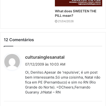
What does SWEETEN THE
PILL mean?
21/04/2026
12 Comentários
d
culturainglesanatal
i
07/12/2009 às 10:03 AM
s
Oi, Denilso.Apesar de 'repulsive', é um post
s
bem interessante.Só uma coisinha, Natal não
fica em PE (Pernambuco) e sim no RN (Rio
e
Grande do Norte). =DCheers,Fernando
:
Guarany JrNatal – RN