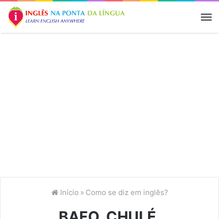
M
Início
»
Como se diz em inglês?
BAFO, CHULÉ,