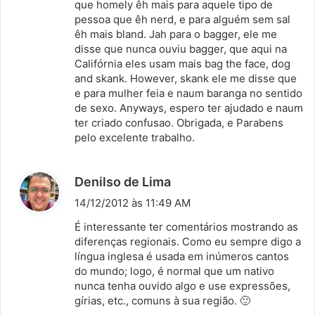
que homely êh mais para aquele tipo de
pessoa que êh nerd, e para alguém sem sal
êh mais bland. Jah para o bagger, ele me
disse que nunca ouviu bagger, que aqui na
Califórnia eles usam mais bag the face, dog
and skank. However, skank ele me disse que
e para mulher feia e naum baranga no sentido
de sexo. Anyways, espero ter ajudado e naum
ter criado confusao. Obrigada, e Parabens
pelo excelente trabalho.
d
Denilso de Lima
i
14/12/2012 às 11:49 AM
s
É interessante ter comentários mostrando as
s
diferenças regionais. Como eu sempre digo a
língua inglesa é usada em inúmeros cantos
e
do mundo; logo, é normal que um nativo
:
nunca tenha ouvido algo e use expressões,
gírias, etc., comuns à sua região. 🙂