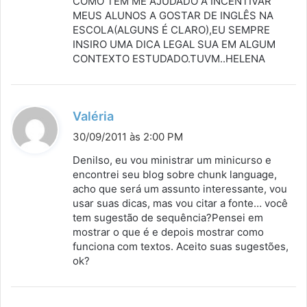
COMO TEM ME AJUDADO A INCENTIVAR
e
MEUS ALUNOS A GOSTAR DE INGLÊS NA
:
ESCOLA(ALGUNS É CLARO),EU SEMPRE
INSIRO UMA DICA LEGAL SUA EM ALGUM
CONTEXTO ESTUDADO.TUVM..HELENA
d
Valéria
i
30/09/2011 às 2:00 PM
s
Denilso, eu vou ministrar um minicurso e
s
encontrei seu blog sobre chunk language,
acho que será um assunto interessante, vou
e
usar suas dicas, mas vou citar a fonte… você
:
tem sugestão de sequência?Pensei em
mostrar o que é e depois mostrar como
funciona com textos. Aceito suas sugestões,
ok?