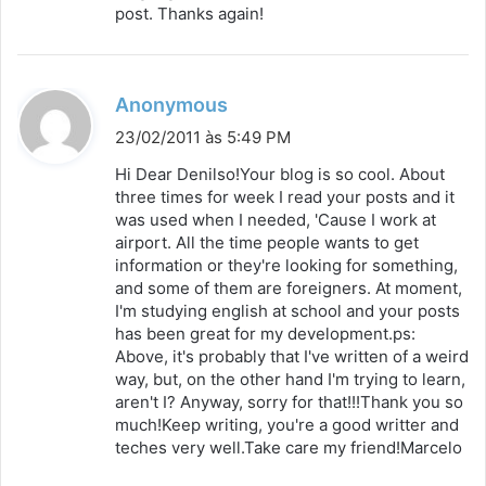
post. Thanks again!
:
d
Anonymous
i
23/02/2011 às 5:49 PM
s
Hi Dear Denilso!Your blog is so cool. About
s
three times for week I read your posts and it
was used when I needed, 'Cause I work at
e
airport. All the time people wants to get
:
information or they're looking for something,
and some of them are foreigners. At moment,
I'm studying english at school and your posts
has been great for my development.ps:
Above, it's probably that I've written of a weird
way, but, on the other hand I'm trying to learn,
aren't I? Anyway, sorry for that!!!Thank you so
much!Keep writing, you're a good writter and
teches very well.Take care my friend!Marcelo