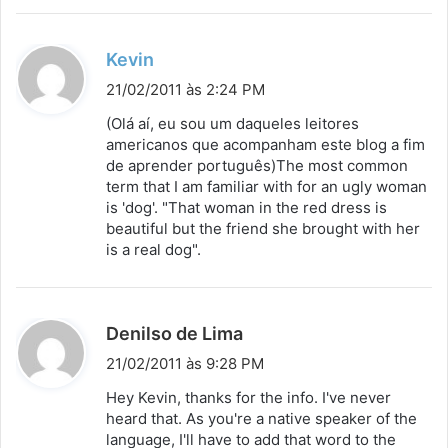
d
Kevin
i
21/02/2011 às 2:24 PM
s
(Olá aí, eu sou um daqueles leitores
s
americanos que acompanham este blog a fim
de aprender português)The most common
e
term that I am familiar with for an ugly woman
:
is 'dog'. "That woman in the red dress is
beautiful but the friend she brought with her
is a real dog".
d
Denilso de Lima
i
21/02/2011 às 9:28 PM
s
Hey Kevin, thanks for the info. I've never
s
heard that. As you're a native speaker of the
language, I'll have to add that word to the
e