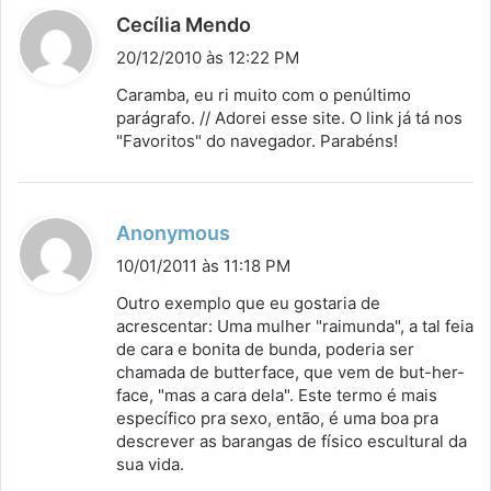
d
Cecília Mendo
i
20/12/2010 às 12:22 PM
s
Caramba, eu ri muito com o penúltimo
s
parágrafo. // Adorei esse site. O link já tá nos
"Favoritos" do navegador. Parabéns!
e
:
d
Anonymous
i
10/01/2011 às 11:18 PM
s
Outro exemplo que eu gostaria de
s
acrescentar: Uma mulher "raimunda", a tal feia
de cara e bonita de bunda, poderia ser
e
chamada de butterface, que vem de but-her-
:
face, "mas a cara dela". Este termo é mais
específico pra sexo, então, é uma boa pra
descrever as barangas de físico escultural da
sua vida.