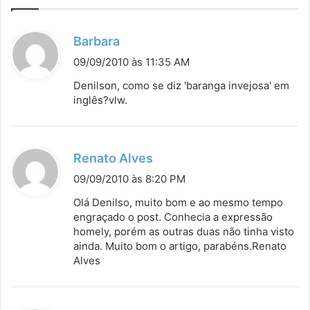
d
Barbara
i
09/09/2010 às 11:35 AM
s
Denilson, como se diz 'baranga invejosa' em
s
inglês?vlw.
e
:
d
Renato Alves
i
09/09/2010 às 8:20 PM
s
Olá Denilso, muito bom e ao mesmo tempo
s
engraçado o post. Conhecia a expressão
homely, porém as outras duas não tinha visto
e
ainda. Muito bom o artigo, parabéns.Renato
:
Alves