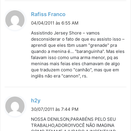
d
Rafiss Franco
i
04/04/2011 às 6:55 AM
s
Assistindo Jersey Shore – vamos
s
desconsiderar o fato de que eu assisto isso –
aprendi que eles tbm usam "grenade" pra
e
quando a menina é… "baranguinha". Mas eles
:
falavam isso como uma arma menor, pq as
meninas mais feias eles chamavam de algo
que traduzem como "canhão", mas que em
inglês não era "cannon", rs.
d
h2y
i
30/07/2011 às 7:44 PM
s
NOSSA DENILSON,PARABÉNS PELO SEU
s
TRABALHO,ADORO!!VOCÊ NÃO IMAGINA