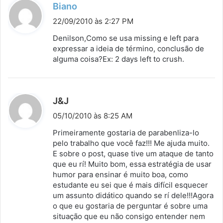
d
Biano
i
22/09/2010 às 2:27 PM
s
Denilson,Como se usa missing e left para
s
expressar a ideia de término, conclusão de
alguma coisa?Ex: 2 days left to crush.
e
:
d
J&J
i
05/10/2010 às 8:25 AM
s
Primeiramente gostaria de parabenliza-lo
s
pelo trabalho que você faz!!! Me ajuda muito.
E sobre o post, quase tive um ataque de tanto
e
que eu rí! Muito bom, essa estratégia de usar
:
humor para ensinar é muito boa, como
estudante eu sei que é mais difícil esquecer
um assunto didático quando se rí dele!!!Agora
o que eu gostaria de perguntar é sobre uma
situação que eu não consigo entender nem