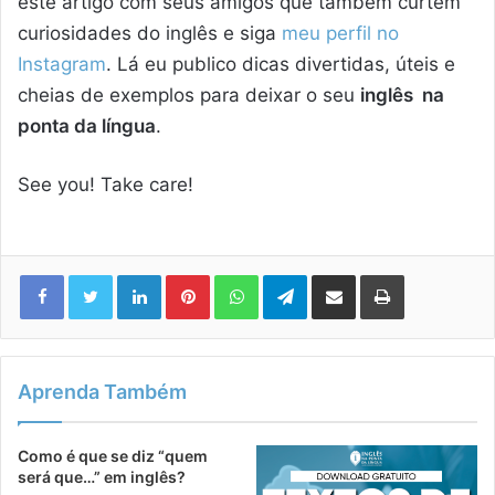
este artigo com seus amigos que também curtem
curiosidades do inglês e siga
meu perfil no
Instagram
. Lá eu publico dicas divertidas, úteis e
cheias de exemplos para deixar o seu
inglês na
ponta da língua
.
See you! Take care!
Linkedin
Pinterest
WhatsApp
Telegram
Compartilhar via e-mail
Imprimir
Aprenda Também
Como é que se diz “quem
será que…” em inglês?