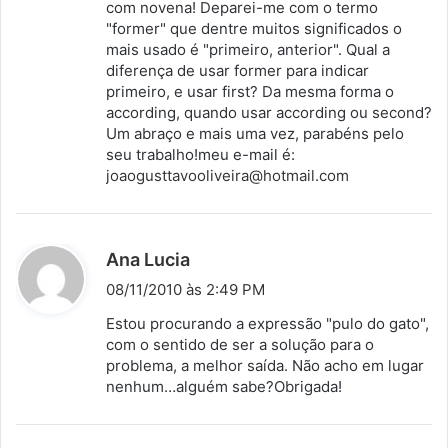
com novena! Deparei-me com o termo
"former" que dentre muitos significados o
mais usado é "primeiro, anterior". Qual a
diferença de usar former para indicar
primeiro, e usar first? Da mesma forma o
according, quando usar according ou second?
Um abraço e mais uma vez, parabéns pelo
seu trabalho!meu e-mail é:
joaogusttavooliveira@hotmail.com
d
Ana Lucia
i
08/11/2010 às 2:49 PM
s
Estou procurando a expressão "pulo do gato",
s
com o sentido de ser a solução para o
problema, a melhor saída. Não acho em lugar
e
nenhum…alguém sabe?Obrigada!
: