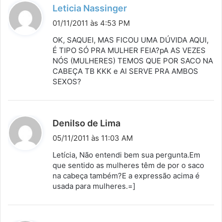
d
Leticia Nassinger
i
01/11/2011 às 4:53 PM
s
OK, SAQUEI, MAS FICOU UMA DÚVIDA AQUI,
s
É TIPO SÓ PRA MULHER FEIA?pA AS VEZES
NÓS (MULHERES) TEMOS QUE POR SACO NA
e
CABEÇA TB KKK e AI SERVE PRA AMBOS
:
SEXOS?
d
Denilso de Lima
i
05/11/2011 às 11:03 AM
s
Letícia, Não entendi bem sua pergunta.Em
s
que sentido as mulheres têm de por o saco
na cabeça também?E a expressão acima é
e
usada para mulheres.=]
: