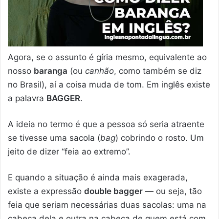
Agora, se o assunto é gíria mesmo, equivalente ao
nosso
baranga
(ou
canhão
, como também se diz
no Brasil), aí a coisa muda de tom. Em inglês existe
a palavra
BAGGER
.
A ideia no termo é que a pessoa só seria atraente
se tivesse uma sacola (
bag
) cobrindo o rosto. Um
jeito de dizer “feia ao extremo”.
E quando a situação é ainda mais exagerada,
existe a expressão
double bagger
— ou seja, tão
feia que seriam necessárias duas sacolas: uma na
cabeça dela e outra na cabeça de quem está com