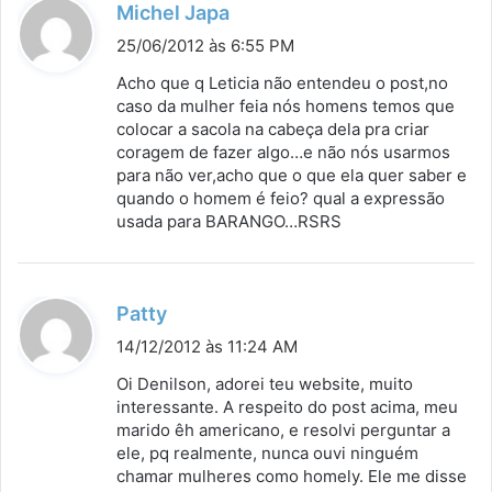
d
Michel Japa
i
25/06/2012 às 6:55 PM
s
Acho que q Leticia não entendeu o post,no
s
caso da mulher feia nós homens temos que
colocar a sacola na cabeça dela pra criar
e
coragem de fazer algo…e não nós usarmos
:
para não ver,acho que o que ela quer saber e
quando o homem é feio? qual a expressão
usada para BARANGO…RSRS
d
Patty
i
14/12/2012 às 11:24 AM
s
Oi Denilson, adorei teu website, muito
s
interessante. A respeito do post acima, meu
marido êh americano, e resolvi perguntar a
e
ele, pq realmente, nunca ouvi ninguém
:
chamar mulheres como homely. Ele me disse