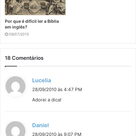
Por que é difícil ler a Bíblia
em inglês?
09/07/2015
18 Comentários
d
Lucelia
i
28/09/2010 às 4:47 PM
s
Adorei a dica!
s
e
:
d
Daniel
i
28/09/2010 às 9:07 PM