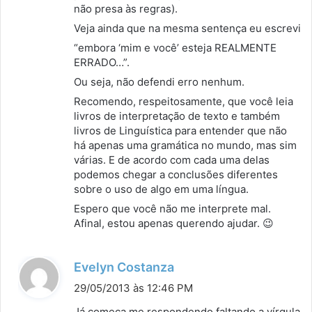
não presa às regras).
Veja ainda que na mesma sentença eu escrevi
“embora ‘mim e você’ esteja REALMENTE
ERRADO…”.
Ou seja, não defendi erro nenhum.
Recomendo, respeitosamente, que você leia
livros de interpretação de texto e também
livros de Linguística para entender que não
há apenas uma gramática no mundo, mas sim
várias. E de acordo com cada uma delas
podemos chegar a conclusões diferentes
sobre o uso de algo em uma língua.
Espero que você não me interprete mal.
Afinal, estou apenas querendo ajudar. 😉
d
Evelyn Costanza
i
29/05/2013 às 12:46 PM
s
Já começa me respondendo faltando a vírgula