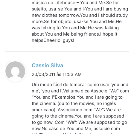
música do Lifehouse – You and Me.Se for
sujeito, usa-se You and I:You and I are buying
new clothes tomorrow.You and I should study
more.Se for objeto, usa-se You and Me:He
was talking to You and Me.He was talking
about You and Me being friends.I hope it
helpsCheerio, guys!
d
Cassio Silva
i
20/03/2011 às 11:53 AM
s
Um modo fácil de lembrar como usar 'you and
s
me', 'you and I'.Vai uma dica:Associe "We" com
"You and I"Exemplos:You and I are going to
e
the cinema. (ou to the movies, no inglês
:
americano). Associando com "We": We are
going to the cinema.You and I are supposed
to go now. Com "We": We are supposed to go
now.No caso de You and Me, associe com