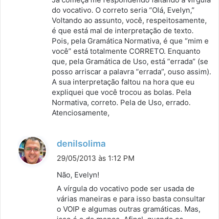
s
do vocativo. O correto seria “Olá, Evelyn,”
Voltando ao assunto, você, respeitosamente,
e
é que está mal de interpretação de texto.
:
Pois, pela Gramática Normativa, é que “mim e
você” está totalmente CORRETO. Enquanto
que, pela Gramática de Uso, está “errada” (se
posso arriscar a palavra “errada”, ouso assim).
A sua interpretação faltou na hora que eu
expliquei que você trocou as bolas. Pela
Normativa, correto. Pela de Uso, errado.
Atenciosamente,
d
denilsolima
i
29/05/2013 às 1:12 PM
s
Não, Evelyn!
s
A vírgula do vocativo pode ser usada de
e
várias maneiras e para isso basta consultar
:
o VOIP e algumas outras gramáticas. Mas,