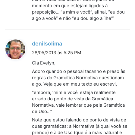
s
momento em que estejam ligados à
preposição… “a mim e você”, afinal, “eu dou
e
algo a você” e não “eu dou algo a ‘lhe'”
:
d
denilsolima
i
28/05/2013 às 5:25 PM
s
Olá Evelyn,
s
Adoro quando o pessoal tacanho e preso às
e
regras da Gramática Normativa questionam
:
algo. Veja que em meu texto eu escrevi,
“embora, ‘mim e você’ esteja realmente
errado do ponto de vista da Gramática
Normativa, vale lembrar que pela Gramática
de Uso…”
Note que estou falando do ponto de vista de
duas gramáticas: a Normativa (à qual você se
prende) e à de Uso (que é a mais natural e