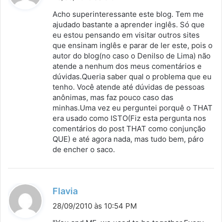
s
Acho superinteressante este blog. Tem me
s
ajudado bastante a aprender inglês. Só que
eu estou pensando em visitar outros sites
e
que ensinam inglês e parar de ler este, pois o
:
autor do blog(no caso o Denilso de Lima) não
atende a nenhum dos meus comentários e
dúvidas.Queria saber qual o problema que eu
tenho. Você atende até dúvidas de pessoas
anônimas, mas faz pouco caso das
minhas.Uma vez eu perguntei porquê o THAT
era usado como ISTO(Fiz esta pergunta nos
comentários do post THAT como conjunção
QUE) e até agora nada, mas tudo bem, páro
de encher o saco.
d
Flavia
i
28/09/2010 às 10:54 PM
s