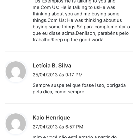
"Us"Exemplos:He is talking to you and
me.Com Us: He is talking to usHe was
thinking about you and me buying some
things.Com Us: He was thinking about us
buying some things.Só para complementar o
que eu disse acima.Denilson, parabéns pelo
trabalho!Keep up the good work!
d
Letícia B. Silva
i
25/04/2013 às 9:17 PM
s
Sempre suspeitei que fosse isso, obrigada
s
pela dica, como sempre!
e
:
d
Kaio Henrique
i
27/04/2013 às 6:57 PM
s
mim e você não está errado a partir do