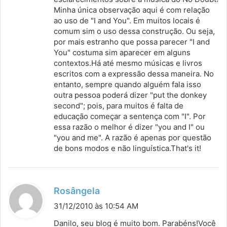
Minha única observação aqui é com relação
e
ao uso de "I and You". Em muitos locais é
:
comum sim o uso dessa construção. Ou seja,
por mais estranho que possa parecer "I and
You" costuma sim aparecer em alguns
contextos.Há até mesmo músicas e livros
escritos com a expressão dessa maneira. No
entanto, sempre quando alguém fala isso
outra pessoa poderá dizer "put the donkey
second"; pois, para muitos é falta de
educação começar a sentença com "I". Por
essa razão o melhor é dizer "you and I" ou
"you and me". A razão é apenas por questão
de bons modos e não linguística.That's it!
d
Rosângela
i
31/12/2010 às 10:54 AM
s
Danilo, seu blog é muito bom. Parabéns!Você