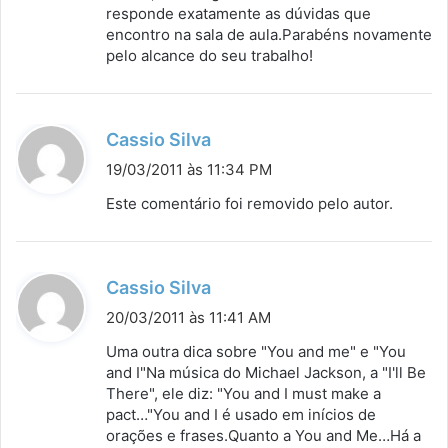
s
responde exatamente as dúvidas que
encontro na sala de aula.Parabéns novamente
e
pelo alcance do seu trabalho!
:
d
Cassio Silva
i
19/03/2011 às 11:34 PM
s
Este comentário foi removido pelo autor.
s
e
:
d
Cassio Silva
i
20/03/2011 às 11:41 AM
s
Uma outra dica sobre "You and me" e "You
s
and I"Na música do Michael Jackson, a "I'll Be
There", ele diz: "You and I must make a
e
pact…"You and I é usado em inícios de
:
orações e frases.Quanto a You and Me…Há a