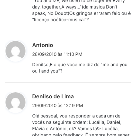
"You and ME, we used to be together,Every
s
day, together,Always…"(da música Don't
speak, No Doubt)Os gringos erraram feio ou é
e
"licença poética-musical"?
:
d
Antonio
i
28/09/2010 às 11:10 PM
s
Denilso,E o que voce me diz de "me and you
s
ou I and you"?
e
:
d
Denilso de Lima
i
29/09/2010 às 12:19 PM
s
Olá pessoal, vou responder a cada um de
s
vocês na seguinte ordem: Lucélia, Daniel,
Flávia e Antônio, ok? Vamos lá!> Lucélia,
e
obrigado pelo feedback. É sempre bom saber