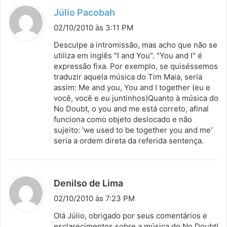
d
Júlio Pacobah
i
02/10/2010 às 3:11 PM
s
Desculpe a intromissão, mas acho que não se
s
utiliza em inglês "I and You". "You and I" é
expressão fixa. Por exemplo, se quiséssemos
e
traduzir aquela música do Tim Maia, seria
:
assim: Me and you, You and I together (eu e
você, você e eu juntinhos)Quanto à música do
No Doubt, o you and me está correto, afinal
funciona como objeto deslocado e não
sujeito: 'we used to be together you and me'
seria a ordem direta da referida sentença.
d
Denilso de Lima
i
02/10/2010 às 7:23 PM
s
Olá Júlio, obrigado por seus comentários e
s
esclarecimentos sobre a música do No Doubt!