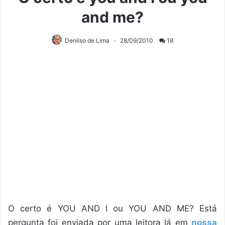
and me?
Denilso de Lima
28/09/2010
18
O certo é YOU AND I ou YOU AND ME? Está
pergunta foi enviada por uma leitora lá em
nossa