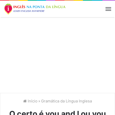
M
Início
»
Gramática da Língua Inglesa
O certo é you and I ou you