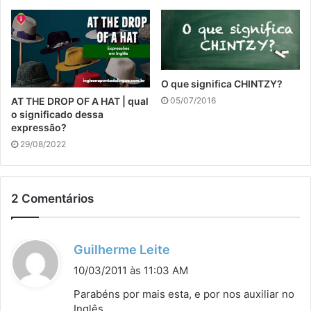
O que significa CHINTZY?
05/07/2016
AT THE DROP OF A HAT | qual
o significado dessa
expressão?
29/08/2022
2 Comentários
d
Guilherme Leite
i
10/03/2011 às 11:03 AM
s
Parabéns por mais esta, e por nos auxiliar no
s
Inglês.