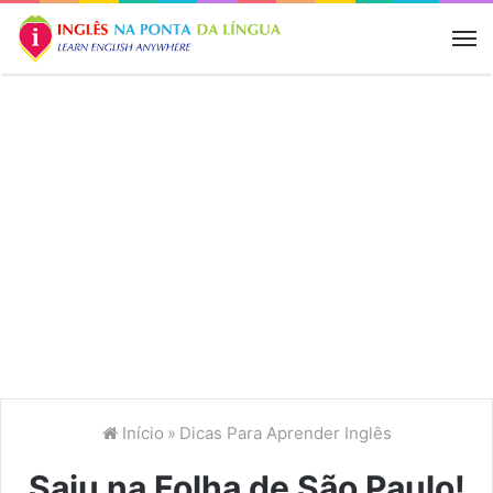
M
Início
»
Dicas Para Aprender Inglês
Saiu na Folha de São Paulo!