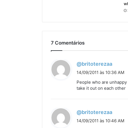
wh
7 Comentários
d
@britoterezaa
i
14/09/2011 às 10:36 AM
s
People who are unhappy w
s
take it out on each other
e
:
d
@britoterezaa
i
14/09/2011 às 10:46 AM
s