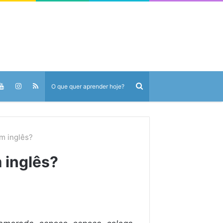
m inglês?
 inglês?