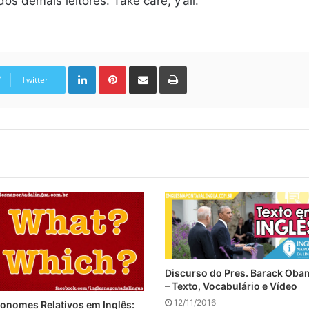
s demais leitores. Take care, y’all.
Linkedin
Pinterest
Compartilhar via e-mail
Imprimir
Twitter
Discurso do Pres. Barack Oba
– Texto, Vocabulário e Vídeo
12/11/2016
onomes Relativos em Inglês: