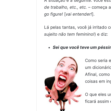
A situação é a seguinte: você es
de trabalho, etc., etc.
– começa a 
go figure!
[
vai entender!
].
Lá pelas tantas, você já irritado c
sujeito não tem feminino!
) e diz:
Sei que você teve um péssi
Como seria e
um dicionári
Afinal, como
coisas em in
O que eles u
ficará assim 