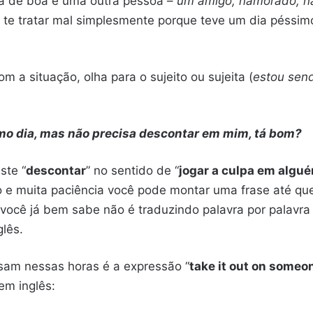
tá de boa e uma outra pessoa –
um amigo, namorado, n
te tratar mal simplesmente porque teve um dia péssim
om a situação, olha para o sujeito ou sujeita (
estou send
mo dia, mas não precisa descontar em mim, tá bom?
ste “
descontar
” no sentido de “
jogar a culpa em algu
o e muita paciência você pode montar uma frase até que
 você já bem sabe não é traduzindo palavra por palavra
glês.
sam nessas horas é a expressão “
take it out on someo
em inglês: