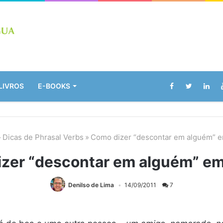
LIVROS
E-BOOKS
»
Dicas de Phrasal Verbs
»
Como dizer “descontar em alguém” e
zer “descontar em alguém” em
Denilso de Lima
14/09/2011
7