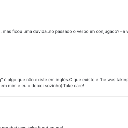
.. mas ficou uma duvida..no passado o verbo eh conjugado?He wa
 é algo que não existe em inglês.O que existe é "he was taking i
em mim e eu o deixei sozinho).Take care!
to me that way, take it out on me!