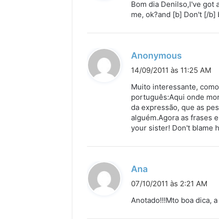
Bom dia Denilso,I've got a
s
me, ok?and [b] Don't [/b]
e
:
d
Anonymous
i
14/09/2011 às 11:25 AM
s
Muito interessante, como
s
português:Aqui onde mor
da expressão, que as pess
e
alguém.Agora as frases e
:
your sister! Don't blame 
d
Ana
i
07/10/2011 às 2:21 AM
s
Anotado!!!Mto boa dica, a
s