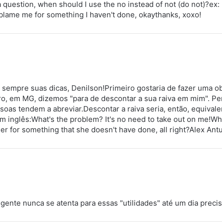
 question, when should I use the no instead of not (do not)?ex: H
 blame me for something I haven't done, okaythanks, xoxo!
 sempre suas dicas, Denilson!Primeiro gostaria de fazer uma 
o, em MG, dizemos "para de descontar a sua raiva em mim". Pe
oas tendem a abreviar.Descontar a raiva seria, então, equivale
m inglês:What's the problem? It's no need to take out on me!Wh
her for something that she doesn't have done, all right?Alex Ant
 gente nunca se atenta para essas "utilidades" até um dia precis