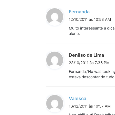
e
:
d
Fernanda
i
12/10/2011 às 10:53 AM
s
Muito interessante a dica
s
alone.
e
:
d
Denilso de Lima
i
23/10/2011 às 7:36 PM
s
Fernanda,"He was tooking"
s
estava descontando tudo 
e
:
d
Valesca
i
16/12/2011 às 10:57 AM
s
Hey, chill out! Don't talk 