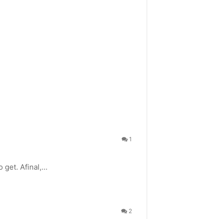
1
 get. Afinal,…
2