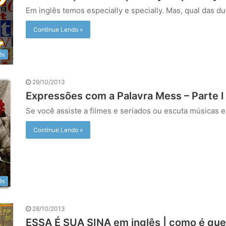
Em inglês temos especially e specially. Mas, qual das d
Continue Lendo »
ês
29/10/2013
Expressões com a Palavra Mess – Parte I
Se você assiste a filmes e seriados ou escuta músicas 
Continue Lendo »
ês
28/10/2013
ESSA É SUA SINA em inglês | como é que 