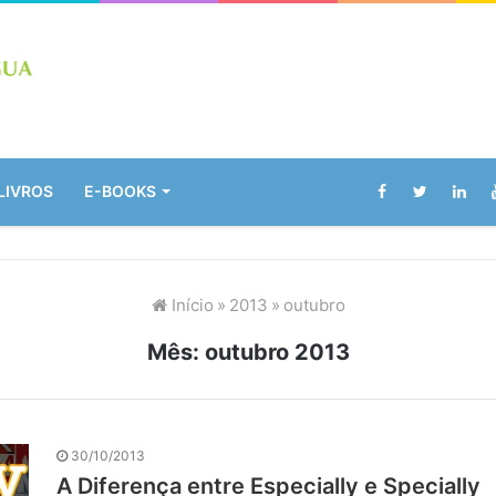
LIVROS
E-BOOKS
Início
»
2013
»
outubro
Mês:
outubro 2013
30/10/2013
A Diferença entre Especially e Specially