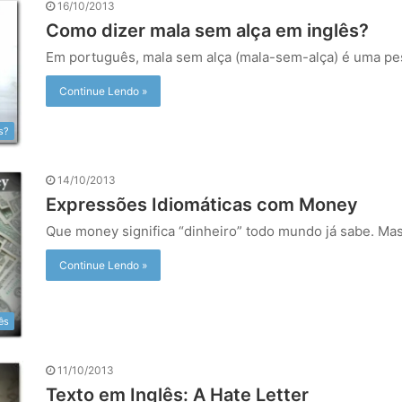
16/10/2013
Como dizer mala sem alça em inglês?
Em português, mala sem alça (mala-sem-alça) é uma pes
Continue Lendo »
s?
14/10/2013
Expressões Idiomáticas com Money
Que money significa “dinheiro” todo mundo já sabe. Mas
Continue Lendo »
ês
11/10/2013
Texto em Inglês: A Hate Letter