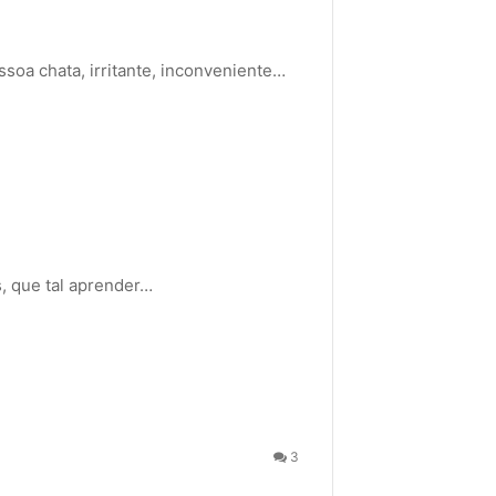
soa chata, irritante, inconveniente…
, que tal aprender…
3