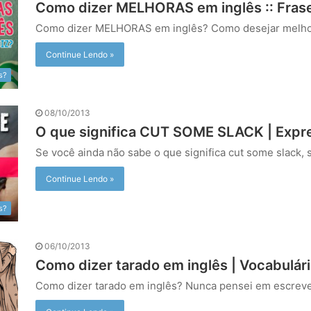
Como dizer MELHORAS em inglês :: Fras
Como dizer MELHORAS em inglês? Como desejar melho
Continue Lendo »
s?
08/10/2013
O que significa CUT SOME SLACK | Expr
Se você ainda não sabe o que significa cut some slack, 
Continue Lendo »
s?
06/10/2013
Como dizer tarado em inglês | Vocabulári
Como dizer tarado em inglês? Nunca pensei em escreve