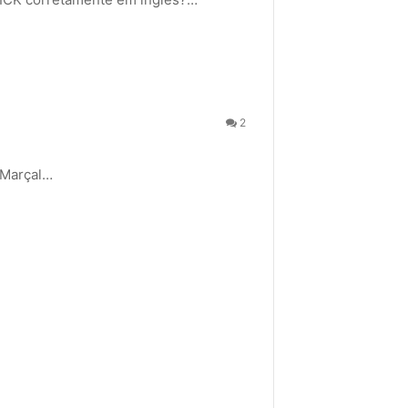
2
 Marçal…