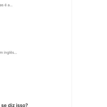
uas é a…
em inglês…
se diz isso?