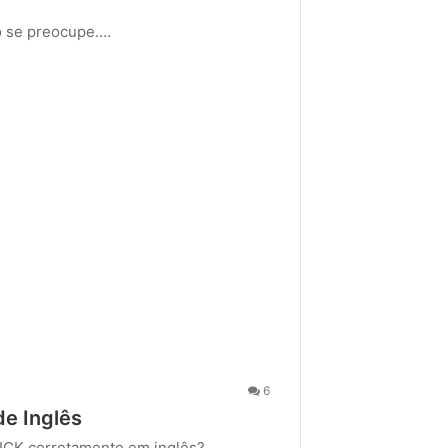
ão se preocupe.…
6
de Inglês
ICK corretamente em inglês?…