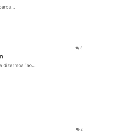
 parou…
3
an
de dizermos “ao…
2