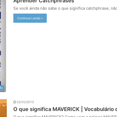
Aprender Catchphrases
Se você ainda não sabe o que significa catchphrase, n
Continue Lendo »
ês
23/10/2013
O que significa MAVERICK | Vocabulário 
O que significa MAVERICK? Como usar a palavra MAVER