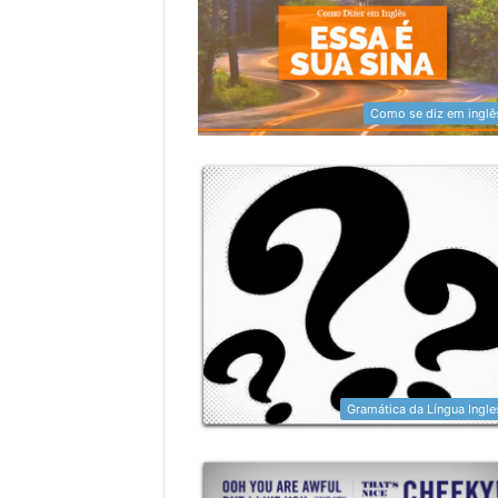
Como se diz em inglê
Gramática da Língua Ingle