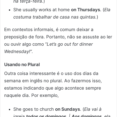
na terça-feira.
)
She usually works at home
on Thursdays
. (
Ela
costuma trabalhar de casa nas quintas.
)
Em contextos informais, é comum deixar a
preposição de fora. Portanto, não se assuste ao ler
ou ouvir algo como “
Let’s go out for dinner
Wednesday!
“.
Usando no Plural
Outra coisa interessante é o uso dos dias da
semana em inglês no plural. Ao fazermos isso,
estamos indicando que algo acontece sempre
naquele dia. Por exemplo,
She goes to church
on Sundays
. (
Ela vai à
igreja
todos os domingos
. |
Aos domingos
, ela