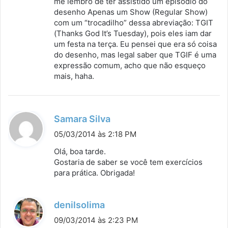
me lembro de ter assistido um episódio do
:
desenho Apenas um Show (Regular Show)
com um “trocadilho” dessa abreviação: TGIT
(Thanks God It’s Tuesday), pois eles iam dar
um festa na terça. Eu pensei que era só coisa
do desenho, mas legal saber que TGIF é uma
expressão comum, acho que não esqueço
mais, haha.
d
Samara Silva
i
05/03/2014 às 2:18 PM
s
Olá, boa tarde.
s
Gostaria de saber se você tem exercícios
para prática. Obrigada!
e
:
d
denilsolima
i
09/03/2014 às 2:23 PM