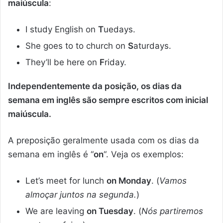
maiúscula
:
I study English on
T
uedays.
She goes to to church on
S
aturdays.
They’ll be here on
F
riday.
Independentemente da posição, os dias da
semana em inglês são sempre escritos com inicial
maiúscula.
A preposição geralmente usada com os dias da
semana em inglês é “
on
“. Veja os exemplos:
Let’s meet for lunch
on Monday
. (
Vamos
almoçar juntos na segunda.
)
We are leaving
on Tuesday
. (
Nós partiremos