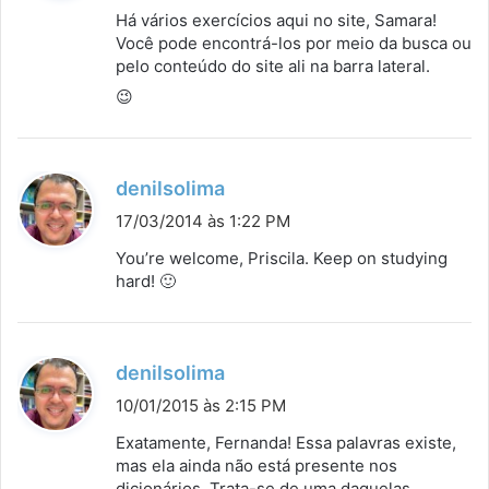
s
Há vários exercícios aqui no site, Samara!
s
Você pode encontrá-los por meio da busca ou
pelo conteúdo do site ali na barra lateral.
e
:
😉
d
denilsolima
i
17/03/2014 às 1:22 PM
s
You’re welcome, Priscila. Keep on studying
s
hard! 🙂
e
:
d
denilsolima
i
10/01/2015 às 2:15 PM
s
Exatamente, Fernanda! Essa palavras existe,
s
mas ela ainda não está presente nos
dicionários. Trata-se de uma daquelas
e