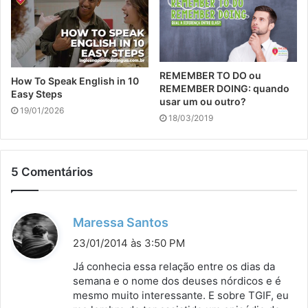
REMEMBER TO DO ou
How To Speak English in 10
REMEMBER DOING: quando
Easy Steps
usar um ou outro?
19/01/2026
18/03/2019
5 Comentários
d
Maressa Santos
i
23/01/2014 às 3:50 PM
s
Já conhecia essa relação entre os dias da
s
semana e o nome dos deuses nórdicos e é
mesmo muito interessante. E sobre TGIF, eu
e