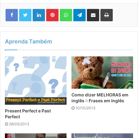
Linkedin
Pinterest
WhatsApp
Telegram
Compartilhar via e-mail
Imprimir
Aprenda Também
Como dizer MELHORAS em
inglês :: Frases em Inglês
10/10/2013
Present Perfect e Past
Perfect
28/05/2013