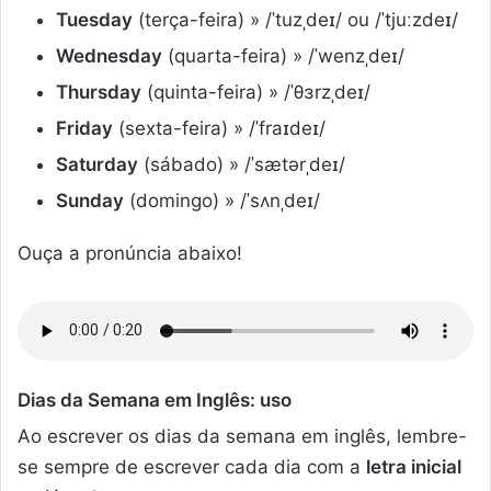
Tuesday
(terça-feira) » /ˈtuzˌdeɪ/ ou /ˈtjuːzdeɪ/
Wednesday
(quarta-feira) » /ˈwenzˌdeɪ/
Thursday
(quinta-feira) » /ˈθɜrzˌdeɪ/
Friday
(sexta-feira) » /ˈfraɪdeɪ/
Saturday
(sábado) » /ˈsætərˌdeɪ/
Sunday
(domingo) » /ˈsʌnˌdeɪ/
Ouça a pronúncia abaixo!
Dias da Semana em Inglês: uso
Ao escrever os dias da semana em inglês, lembre-
se sempre de escrever cada dia com a
letra inicial