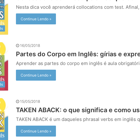
Nesta dica você aprenderá collocations com test. Afina
Continue Lendo »
ês
16/05/2018
Partes do Corpo em Inglês: gírias e exp
Aprender as partes do corpo em inglês é aula obrigató
Continue Lendo »
lês
15/05/2018
TAKEN ABACK: o que significa e como us
TAKEN ABACK é um daqueles phrasal verbs em inglês q
Continue Lendo »