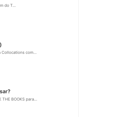
om do T…
)
a Collocations com…
usar?
OK THE BOOKS para…