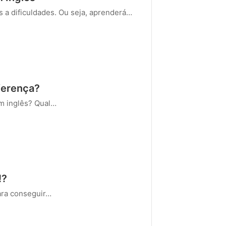
s a dificuldades. Ou seja, aprenderá…
ferença?
m inglês? Qual…
!?
ara conseguir…