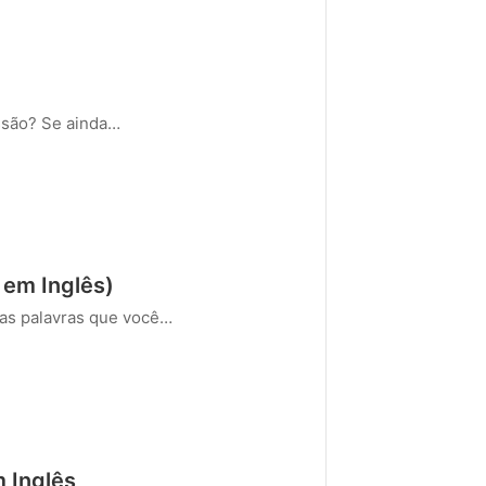
ssão? Se ainda…
 em Inglês)
as palavras que você…
m Inglês