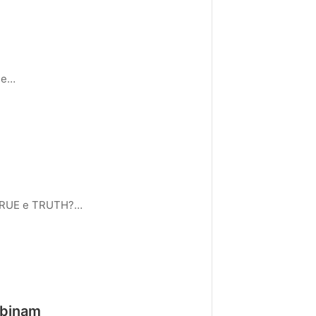
?
que…
 TRUE e TRUTH?…
mbinam