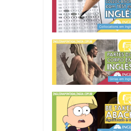
Collocations em Ingl
Gírias em Ing