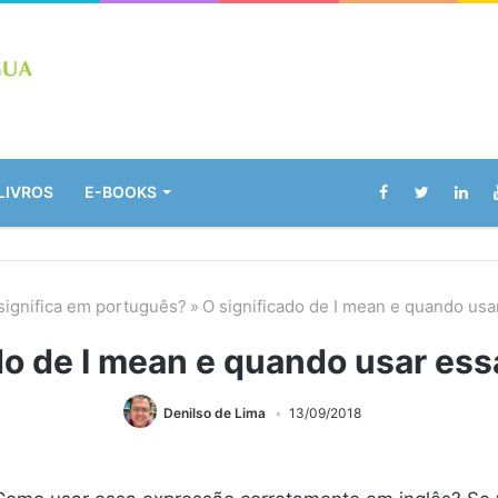
LIVROS
E-BOOKS
significa em português?
»
O significado de I mean e quando us
do de I mean e quando usar es
Denilso de Lima
13/09/2018