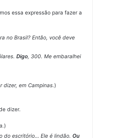
mos essa expressão para fazer a
a no Brasil? Então, você deve
lares.
Digo
, 300. Me embaralhei
r dizer, em Campinas.
)
de dizer.
a.
)
 do escritório… Ele é lindão.
Ou