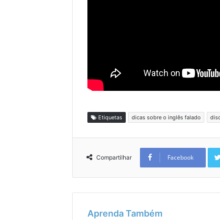
Etiquetas
dicas sobre o inglês falado
dis
Facebook
Compartilhar
Aprenda Também