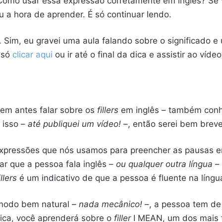
 Como usar essa expressão corretamente em inglês? Se 
 a hora de aprender. É só continuar lendo.
Sim, eu gravei uma aula falando sobre o significado e 
é só
clicar aqui
ou ir até o final da dica e assistir ao víd
sem antes falar sobre os
fillers
em inglês – também con
 isso –
até publiquei um vídeo!
–, então serei bem breve
xpressões que nós usamos para preencher as pausas e
rar que a pessoa fala inglês –
ou qualquer outra língua
– 
illers
é um indicativo de que a pessoa é fluente na líng
 modo bem natural –
nada mecânico!
–, a pessoa tem d
dica, você aprenderá sobre o
filler
I MEAN, um dos mais