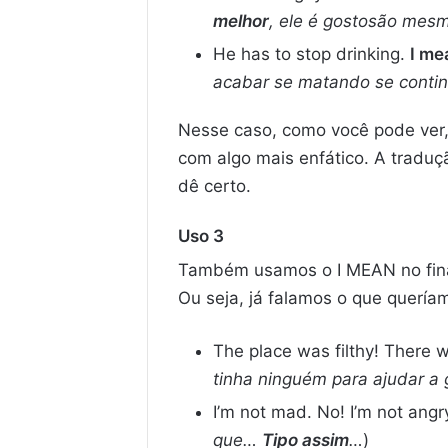
melhor
, ele é gostosão mes
He has to stop drinking.
I me
acabar se matando se contin
Nesse caso, como você pode ver
com algo mais enfático. A tradu
dê certo.
Uso 3
Também usamos o I MEAN no final
Ou seja, já falamos o que quería
The place was filthy! There w
tinha ninguém para ajudar a 
I’m not mad. No! I’m not angry
que…
Tipo assim
…
)