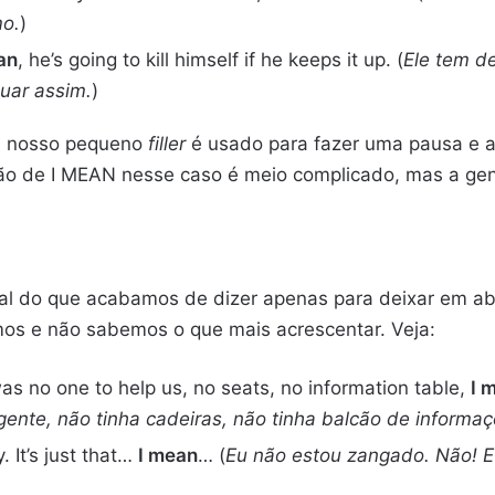
mo.
)
an
, he’s going to kill himself if he keeps it up. (
Ele tem d
uar assim.
)
, nosso pequeno
filler
é usado para fazer uma pausa e a
ção de I MEAN nesse caso é meio complicado, mas a gen
 do que acabamos de dizer apenas para deixar em abe
mos e não sabemos o que mais acrescentar. Veja:
as no one to help us, no seats, no information table,
I 
gente, não tinha cadeiras, não tinha balcão de informa
. It’s just that…
I mean
… (
Eu não estou zangado. Não! Eu