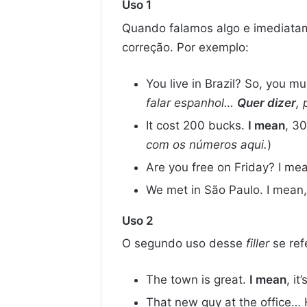
Uso 1
Quando falamos algo e imediata
correção. Por exemplo:
You live in Brazil? So, you 
falar espanhol…
Quer dizer
,
It cost 200 bucks.
I mean
, 3
com os números aqui.
)
Are you free on Friday? I me
We met in São Paulo. I mean,
Uso 2
O segundo uso desse
filler
se ref
The town is great.
I mean
, it
That new guy at the office…