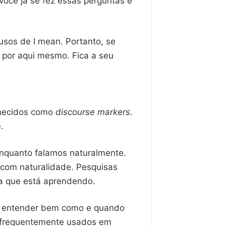
você já se fez essas perguntas e
usos de I mean. Portanto, se
eo por aqui mesmo. Fica a seu
hecidos como
discourse markers
.
.
nquanto falamos naturalmente.
com naturalidade. Pesquisas
ua que está aprendendo.
e entender bem como e quando
 frequentemente usados em