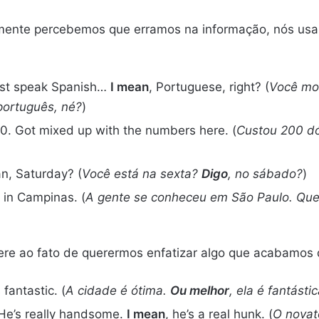
mente percebemos que erramos na informação, nós usa
must speak Spanish…
I mean
, Portuguese, right? (
Você mor
 português, né?
)
00. Got mixed up with the numbers here. (
Custou 200 dó
an, Saturday? (
Você está na sexta?
Digo
, no sábado?
)
 in Campinas. (
A gente se conheceu em São Paulo. Que
ere ao fato de querermos enfatizar algo que acabamos 
’s fantastic. (
A cidade é ótima.
Ou melhor
, ela é fantástic
 He’s really handsome.
I mean
, he’s a real hunk. (
O novato