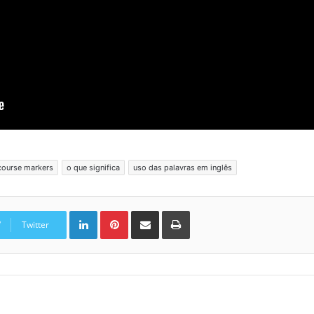
course markers
o que significa
uso das palavras em inglês
Linkedin
Pinterest
Compartilhar via e-mail
Imprimir
Twitter