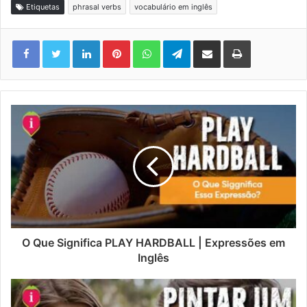
Etiquetas
phrasal verbs
vocabulário em inglês
Linkedin
Pinterest
WhatsApp
Telegram
Compartilhar via e-mail
Imprimir
O Que Significa PLAY HARDBALL | Expressões em
Inglês