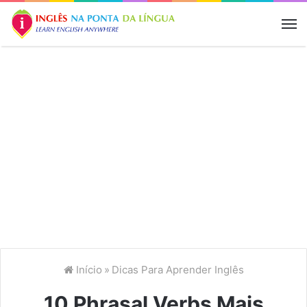
M
Início
»
Dicas Para Aprender Inglês
10 Phrasal Verbs Mais