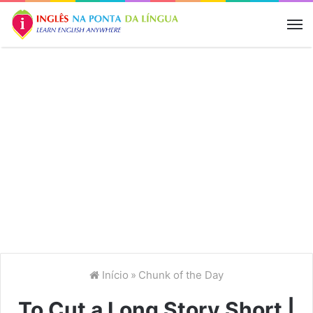
M
Início
»
Chunk of the Day
To Cut a Long Story Short |