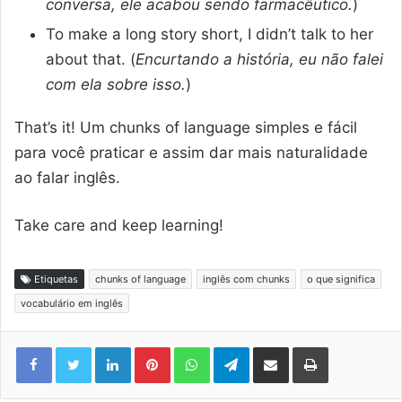
conversa, ele acabou sendo farmacêutico.
)
To make a long story short, I didn’t talk to her
about that. (
Encurtando a história, eu não falei
com ela sobre isso.
)
That’s it! Um chunks of language simples e fácil
para você praticar e assim dar mais naturalidade
ao falar inglês.
Take care and keep learning!
Etiquetas
chunks of language
inglês com chunks
o que significa
vocabulário em inglês
Linkedin
Pinterest
WhatsApp
Telegram
Compartilhar via e-mail
Imprimir